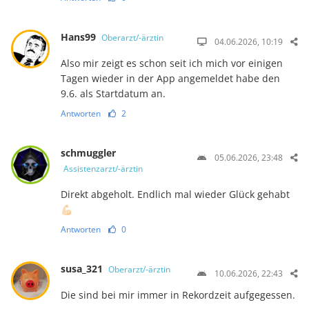
Hans99
Oberarzt/-ärztin
04.06.2026, 10:19
Also mir zeigt es schon seit ich mich vor einigen
Tagen wieder in der App angemeldet habe den
9.6. als Startdatum an.
Antworten
2
schmuggler
05.06.2026, 23:48
Assistenzarzt/-ärztin
Direkt abgeholt. Endlich mal wieder Glück gehabt
💪🏻
Antworten
0
susa_321
Oberarzt/-ärztin
10.06.2026, 22:43
Die sind bei mir immer in Rekordzeit aufgegessen.