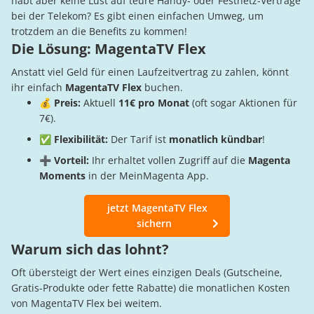
habt aber keine Lust auf teure Handy- oder Festnetz-Verträge
bei der Telekom? Es gibt einen einfachen Umweg, um
trotzdem an die Benefits zu kommen!
Die Lösung: MagentaTV Flex
Anstatt viel Geld für einen Laufzeitvertrag zu zahlen, könnt
ihr einfach
MagentaTV Flex
buchen.
💰 Preis:
Aktuell
11€ pro Monat
(oft sogar Aktionen für
7€).
✅ Flexibilität:
Der Tarif ist
monatlich kündbar
!
➕ Vorteil:
Ihr erhaltet vollen Zugriff auf die
Magenta
Moments
in der MeinMagenta App.
jetzt MagentaTV Flex
sichern
Warum sich das lohnt?
Oft übersteigt der Wert eines einzigen Deals (Gutscheine,
Gratis-Produkte oder fette Rabatte) die monatlichen Kosten
von MagentaTV Flex bei weitem.