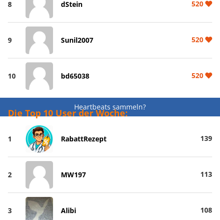
520
8
dStein
520
9
Sunil2007
520
10
bd65038
Heartbeats sammeln?
Die Top 10 User der Woche:
139
1
RabattRezept
113
2
MW197
108
3
Alibi