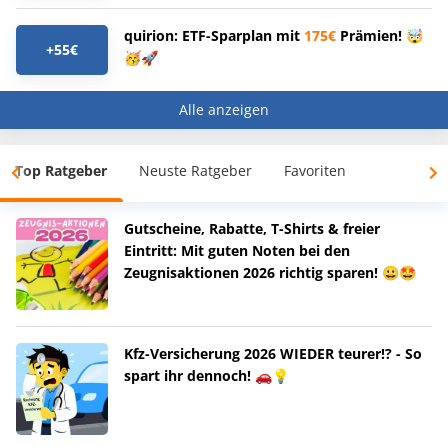
quirion: ETF-Sparplan mit
175€
Prämien! 🤯
+55€
🥳🚀
Alle anzeigen
Top Ratgeber
Neuste Ratgeber
Favoriten
Gutscheine, Rabatte, T-Shirts & freier
Eintritt: Mit guten Noten bei den
Zeugnisaktionen 2026 richtig sparen! 😀🤩
Kfz-Versicherung 2026 WIEDER teurer!? - So
spart ihr dennoch! 🚗💡