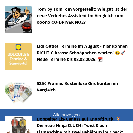
Tom by TomTom vorgestellt: Wie gut ist der
neue Verkehrs-Assistent im Vergleich zum
ooono CO-DRIVER NO2?
Lidl Outlet Termine im August - hier können
RICHTIG krasse Schnäppchen warten! 😀🚀
Neue Termine bis 08.08.2026! 📆
525€ Prämie: Kostenlose Girokonten im
Vergleich
Alle anzeigen
Doppelter Eis-Genuss auf Knopfdruck! 🍹
Die neue Ninja SLUSHi Twist Slush-
Eismaschine mit zwei Behältern im Check!