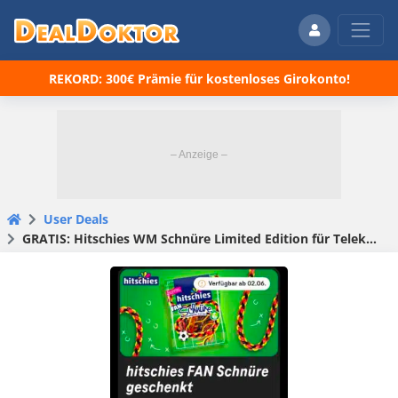
REKORD: 300€ Prämie für kostenloses Girokonto!
User Deals
GRATIS: Hitschies WM Schnüre Limited Edition für Telekom Kunden – Vorankündigung (ab dem 02.06.)