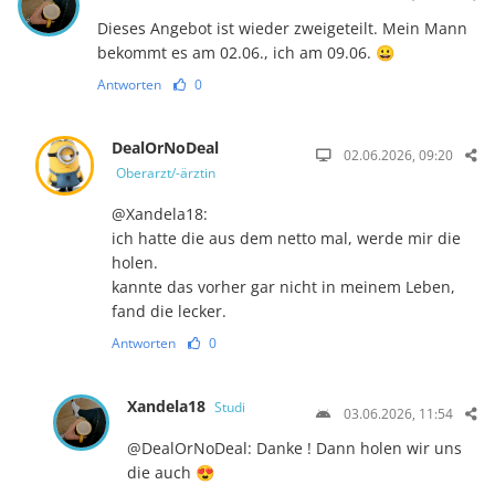
Dieses Angebot ist wieder zweigeteilt. Mein Mann
bekommt es am 02.06., ich am 09.06. 😀
Antworten
0
DealOrNoDeal
02.06.2026, 09:20
Oberarzt/-ärztin
@Xandela18:
ich hatte die aus dem netto mal, werde mir die
holen.
kannte das vorher gar nicht in meinem Leben,
fand die lecker.
Antworten
0
Xandela18
Studi
03.06.2026, 11:54
@DealOrNoDeal: Danke ! Dann holen wir uns
die auch 😍