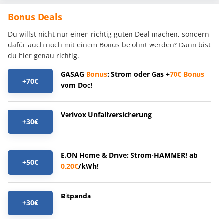
Bonus Deals
Du willst nicht nur einen richtig guten Deal machen, sondern
dafür auch noch mit einem Bonus belohnt werden? Dann bist
du hier genau richtig.
GASAG
Bonus
: Strom oder Gas +
70€
Bonus
+70€
vom Doc!
Verivox Unfallversicherung
+30€
E.ON Home & Drive: Strom-HAMMER! ab
+50€
0,20€
/kWh!
Bitpanda
+30€