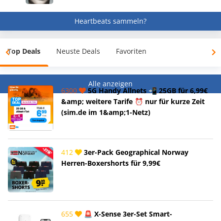
Heartbeats sammeln?
Top Deals
Neuste Deals
Favoriten
Alle anzeigen
6300
5G Handy Allnets 📲 25GB für 6,99€
&amp; weitere Tarife ⏰ nur für kurze Zeit
(sim.de im 1&amp;1-Netz)
412
3er-Pack Geographical Norway
Herren-Boxershorts für 9,99€
655
🚨 X-Sense 3er-Set Smart-