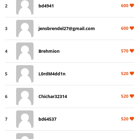
600
2
bd4941
600
3
jensbrendel27@gmail.com
570
4
Brehmion
520
5
L0rdM4dd1n
520
6
Chichar32314
520
7
bd64537