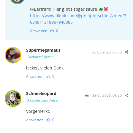
@Bertram: Hier gibt’s sogar saure 🐲👅
https://www.tiktok.com/@philiphitschler/video/7
634811218967940385
Antworten
0
Supermegamaus
28.05.2026, 06:38
Facharzt/-ärztin
lecker, vielen Dank
Antworten
0
Schneeleopard
28.05.2026, 08:20
Assistenzarzt/-ärztin
Vorgemerkt.
Antworten
0