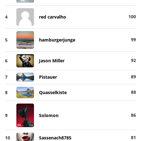
100
4
red carvalho
99
5
hamburgerjunge
92
6
Jason Miller
89
7
Pistauer
88
8
Quasselkiste
86
9
Solomon
81
10
Sassenach8785