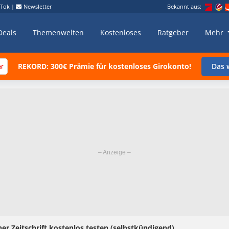
kTok
|
Newsletter
Bekannt aus:
Deals
Themenwelten
Kostenloses
Ratgeber
Mehr
REKORD: 300€ Prämie für kostenloses Girokonto!
Das w
er Zeitschrift kostenlos testen (selbstkündigend)