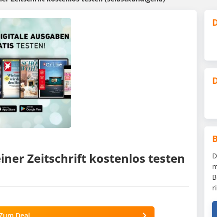
D
D
iner Zeitschrift kostenlos testen
D
m
B
r
Zum Deal