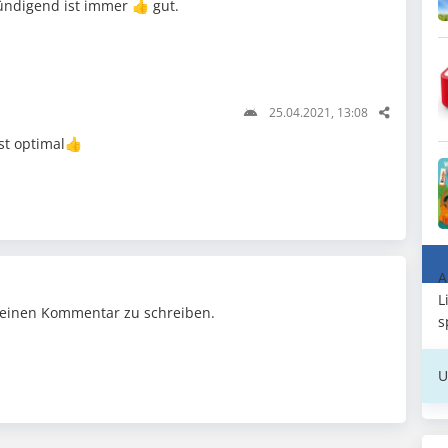
ündigend ist immer 👍 gut.
25.04.2021, 13:08
st optimal👍
A
L
einen Kommentar zu schreiben.
s
U