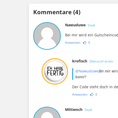
Kommentare (4)
Nawuduwe
Studi
Bei mir wird ein Gutscheinco
Antworten
0
krofisch
Oberarzt/-ärztin
@Nawuduwe
Bei mir wir
kann!?
Der Code steht doch in 
Antworten
0
Mittwoch
Studi