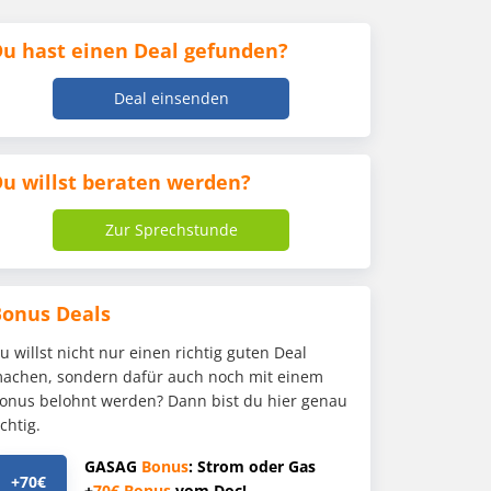
u hast einen Deal gefunden?
Deal einsenden
u willst beraten werden?
Zur Sprechstunde
Bonus Deals
u willst nicht nur einen richtig guten Deal
achen, sondern dafür auch noch mit einem
onus belohnt werden? Dann bist du hier genau
ichtig.
GASAG
Bonus
: Strom oder Gas
+70€
+
70€
Bonus
vom Doc!