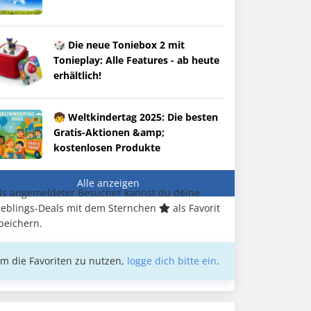
🎲 Die neue Toniebox 2 mit
Tonieplay: Alle Features - ab heute
erhältlich!
🧒 Weltkindertag 2025: Die besten
Gratis-Aktionen &amp;
kostenlosen Produkte
Alle anzeigen
ls angemeldeter Besucher kannst du deine
ieblings-Deals mit dem Sternchen
als Favorit
peichern.
m die Favoriten zu nutzen,
logge dich bitte ein
.