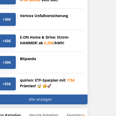
Verivox Unfallversicherung
+30€
E.ON Home & Drive: Strom-
+50€
HAMMER! ab
0,20€
/kWh!
Bitpanda
+30€
quirion: ETF-Sparplan mit
175€
+55€
Prämien! 🤯 🥳🚀
Alle anzeigen
op Ratgeber
Neuste Ratgeber
Favoriten