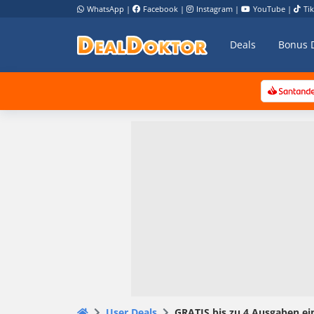
WhatsApp
|
Facebook
|
Instagram
|
YouTube
|
Ti
Deals
Bonus 
User Deals
GRATIS bis zu 4 Ausgaben ein