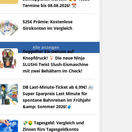
Termine bis 08.08.2026! 📆
525€ Prämie: Kostenlose
Girokonten im Vergleich
Alle anzeigen
Doppelter Eis-Genuss auf
Knopfdruck! 🍹 Die neue Ninja
SLUSHi Twist Slush-Eismaschine
mit zwei Behältern im Check!
DB Last-Minute-Ticket ab 6,99€! 🚈
Super Sparpreis Last Minute für
spontane Bahnreisen im Frühjahr
&amp; Sommer 2026!🧳
💸🤑 Tagesgeld: Vergleich und
Zinsen fürs Tagesgeldkonto