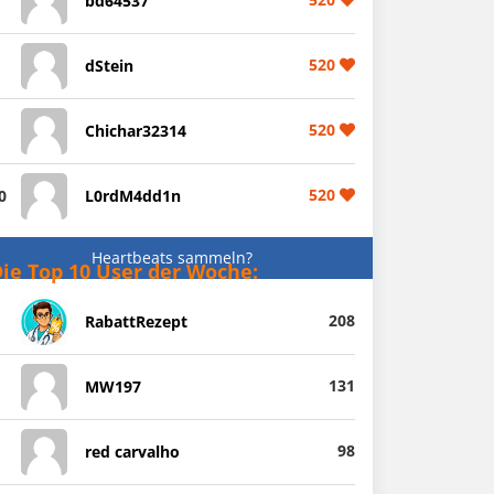
bd64537
520
dStein
520
Chichar32314
520
0
L0rdM4dd1n
Heartbeats sammeln?
ie Top 10 User der Woche:
208
RabattRezept
131
MW197
98
red carvalho