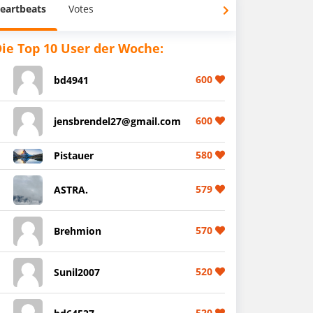
eartbeats
Votes
ie Top 10 User der Woche:
600
bd4941
600
jensbrendel27@gmail.com
580
Pistauer
579
ASTRA.
570
Brehmion
520
Sunil2007
520