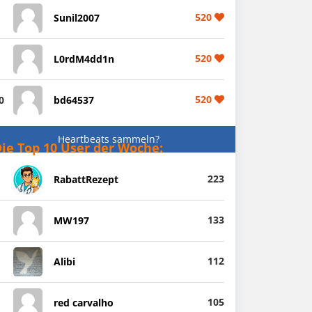
520
Sunil2007
520
L0rdM4dd1n
520
0
bd64537
Heartbeats sammeln?
ie Top 10 User der Woche:
223
RabattRezept
133
MW197
112
Alibi
105
red carvalho