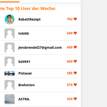
ie Top 10 User der Woche:
702
RabattRezept
600
tobi66
600
jensbrendel27@gmail.com
600
bd4941
585
Pistauer
570
Brehmion
520
ASTRA.