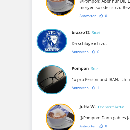
@Pompon: Aber nur DIE L
morgen so oder so zu Rew
Antworten
0
brazzo12
Studi
Da schlage ich zu.
Antworten
0
Pompon
Studi
1x pro Person und IBAN. Ich
Antworten
1
Jutta W.
Oberarzt/-ärztin
@Pompon: Dann gab es ja 
Antworten
0