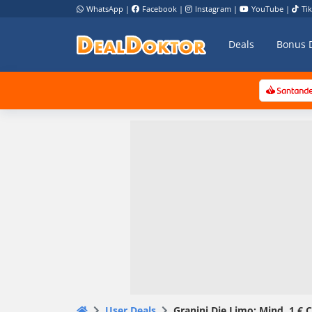
WhatsApp
|
Facebook
|
Instagram
|
YouTube
|
Ti
Deals
Bonus 
User Deals
Granini Die Limo: Mind. 1 € 