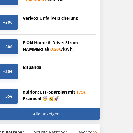
Verivox Unfallversicherung
+30€
E.ON Home & Drive: Strom-
+50€
HAMMER! ab
0,20€
/kWh!
Bitpanda
+30€
quirion: ETF-Sparplan mit
175€
+55€
Prämien! 🤯 🥳🚀
Alle anzeigen
op Ratgeber
Neuste Ratgeber
Favoriten