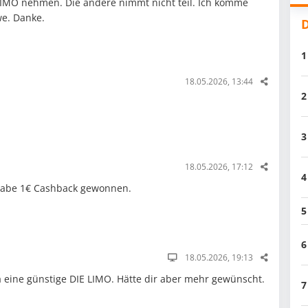
IMO nehmen. Die andere nimmt nicht teil. Ich komme
e. Danke.
D
1
18.05.2026, 13:44
2
3
18.05.2026, 17:12
4
 habe 1€ Cashback gewonnen.
5
6
18.05.2026, 19:13
eine günstige DIE LIMO. Hätte dir aber mehr gewünscht.
7