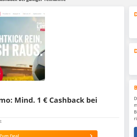
D
D
mo: Mind. 1 € Cashback bei
D
m
B
r
e
Zum Deal