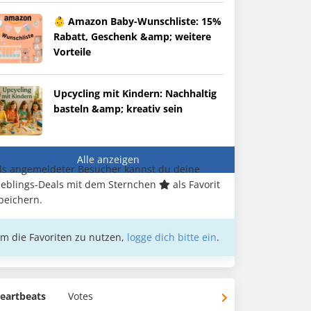
👶 Amazon Baby-Wunschliste: 15%
Rabatt, Geschenk &amp; weitere
Vorteile
Upcycling mit Kindern: Nachhaltig
basteln &amp; kreativ sein
Alle anzeigen
ls angemeldeter Besucher kannst du deine
ieblings-Deals mit dem Sternchen
als Favorit
peichern.
m die Favoriten zu nutzen,
logge dich bitte ein
.
eartbeats
Votes