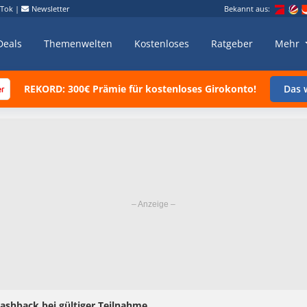
kTok
|
Newsletter
Bekannt aus:
Deals
Themenwelten
Kostenloses
Ratgeber
Mehr
REKORD: 300€ Prämie für kostenloses Girokonto!
Das w
Cashback bei gültiger Teilnahme