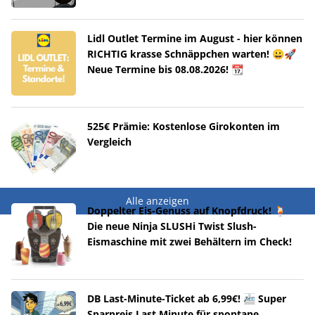
Lidl Outlet Termine im August - hier können
RICHTIG krasse Schnäppchen warten! 😀🚀
Neue Termine bis 08.08.2026! 📆
525€ Prämie: Kostenlose Girokonten im
Vergleich
Alle anzeigen
Doppelter Eis-Genuss auf Knopfdruck! 🍹
Die neue Ninja SLUSHi Twist Slush-
Eismaschine mit zwei Behältern im Check!
DB Last-Minute-Ticket ab 6,99€! 🚈 Super
Sparpreis Last Minute für spontane