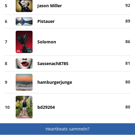
92
5
Jason Miller
89
6
Pistauer
86
7
Solomon
81
8
Sassenach8785
80
9
hamburgerjunge
80
10
bd29204
Heartbeats sammeln?