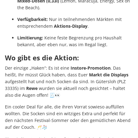
Mixed-Dosen (0,33l)
(Lemon, Maracuja, Energy, Sex on
the Beach).
Verfügbarkeit:
Nur in teilnehmenden Märkten mit
entsprechendem
Aktions-Display
.
Limitierung:
Keine feste Begrenzung pro Haushalt
bekannt, aber eben nur, was im Regal liegt.
Wo gibt es die Aktion:
Der einzige „Haken“: Es ist eine
Instore-Promotion
. Das
heißt, Ihr müsst Glück haben, dass Euer
Markt die Displays
aufgestellt hat und noch Socken da sind. In Gütersloh (PLZ
33335) im
Rewe
wurden sie aktuell noch gesichtet – haltet
also die Augen offen! 🧾👀
Ein cooler Deal für alle, die ihren Vorrat sowieso auffüllen
wollten. Die Socken sind ein witziges Extra und perfekt für
den nächsten Festival-Sommer oder den gemütlichen Abend
auf der Couch. 🥂🧦