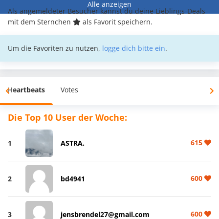
Alle anzeigen
Als angemeldeter Besucher kannst du deine Lieblings-Deals
mit dem Sternchen
als Favorit speichern.
Um die Favoriten zu nutzen,
logge dich bitte ein
.
Heartbeats
Votes
Die Top 10 User der Woche:
615
1
ASTRA.
600
2
bd4941
600
3
jensbrendel27@gmail.com