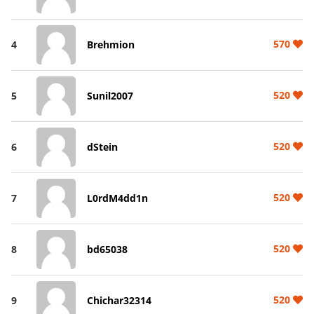
570
4
Brehmion
520
5
Sunil2007
520
6
dStein
520
7
L0rdM4dd1n
520
8
bd65038
520
9
Chichar32314