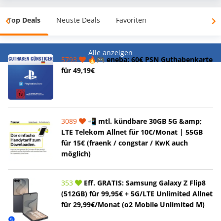
Top Deals
Neuste Deals
Favoriten
Alle anzeigen
5793
🔥🎮 eneba: 60€ PSN Guthabenkarte
für 49,19€
3089
📲 mtl. kündbare 30GB 5G &amp;
LTE Telekom Allnet für 10€/Monat | 55GB
für 15€ (fraenk / congstar / KwK auch
möglich)
353
Eff. GRATIS: Samsung Galaxy Z Flip8
(512GB) für 99,95€ + 5G/LTE Unlimited Allnet
für 29,99€/Monat (o2 Mobile Unlimited M)