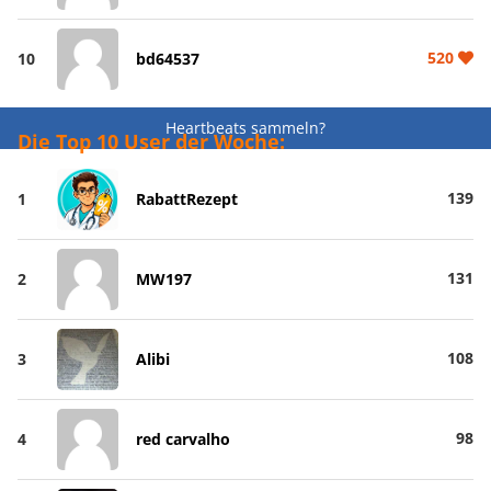
520
10
bd64537
Heartbeats sammeln?
Die Top 10 User der Woche:
139
1
RabattRezept
131
2
MW197
108
3
Alibi
98
4
red carvalho