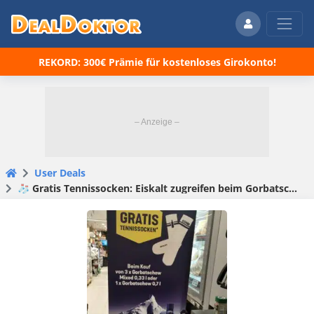
REKORD: 300€ Prämie für kostenloses Girokonto!
User Deals
🧦 Gratis Tennissocken: Eiskalt zugreifen beim Gorbatschow-Kauf!