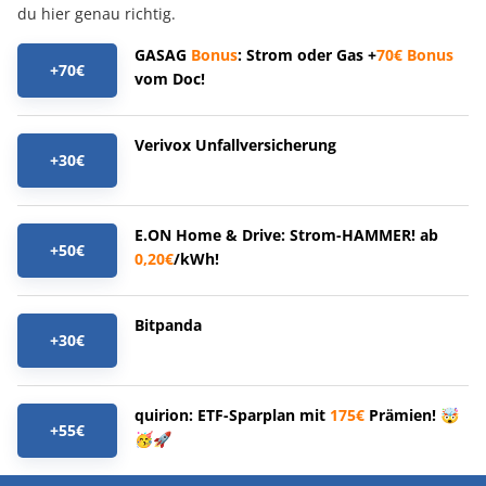
du hier genau richtig.
GASAG
Bonus
: Strom oder Gas +
70€
Bonus
+70€
vom Doc!
Verivox Unfallversicherung
+30€
E.ON Home & Drive: Strom-HAMMER! ab
+50€
0,20€
/kWh!
Bitpanda
+30€
quirion: ETF-Sparplan mit
175€
Prämien! 🤯
+55€
🥳🚀