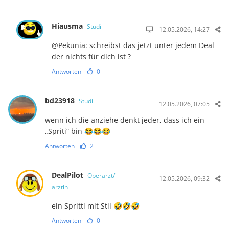
Hiausma
Studi
12.05.2026, 14:27
@Pekunia: schreibst das jetzt unter jedem Deal
der nichts für dich ist ?
Antworten
0
bd23918
Studi
12.05.2026, 07:05
wenn ich die anziehe denkt jeder, dass ich ein
„Spriti“ bin 😂😂😂
Antworten
2
DealPilot
Oberarzt/-
12.05.2026, 09:32
ärztin
ein Spritti mit Stil 🤣🤣🤣
Antworten
0