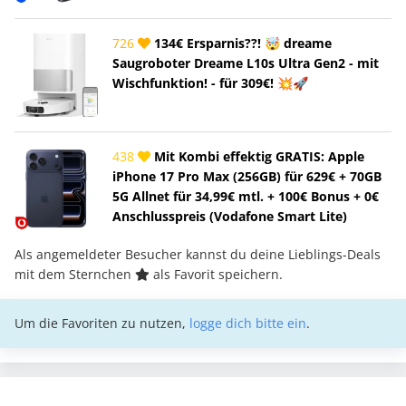
726
134€ Ersparnis??! 🤯 dreame
Saugroboter Dreame L10s Ultra Gen2 - mit
Wischfunktion! - für 309€! 💥🚀
438
Mit Kombi effektig GRATIS: Apple
iPhone 17 Pro Max (256GB) für 629€ + 70GB
5G Allnet für 34,99€ mtl. + 100€ Bonus + 0€
Anschlusspreis (Vodafone Smart Lite)
Als angemeldeter Besucher kannst du deine Lieblings-Deals
mit dem Sternchen
als Favorit speichern.
Um die Favoriten zu nutzen,
logge dich bitte ein
.