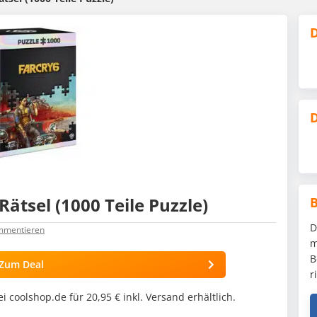
D
D
Rätsel (1000 Teile Puzzle)
D
ommentieren
m
B
Zum Deal
r
ei coolshop.de für 20,95 € inkl. Versand erhältlich.