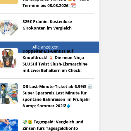
Termine bis 08.08.2026! 📆
525€ Prämie: Kostenlose
Girokonten im Vergleich
Alle anzeigen
Doppelter Eis-Genuss auf
Knopfdruck! 🍹 Die neue Ninja
SLUSHi Twist Slush-Eismaschine
mit zwei Behältern im Check!
DB Last-Minute-Ticket ab 6,99€! 🚈
Super Sparpreis Last Minute für
spontane Bahnreisen im Frühjahr
&amp; Sommer 2026!🧳
💸🤑 Tagesgeld: Vergleich und
Zinsen fürs Tagesgeldkonto