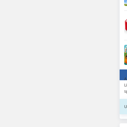
A
L
s
U