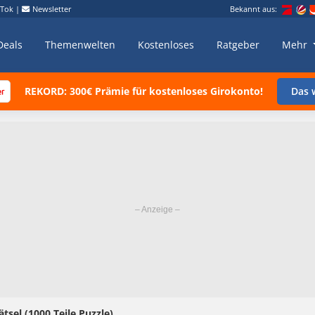
kTok
|
Newsletter
Bekannt aus:
Deals
Themenwelten
Kostenloses
Ratgeber
Mehr
REKORD: 300€ Prämie für kostenloses Girokonto!
Das w
tsel (1000 Teile Puzzle)