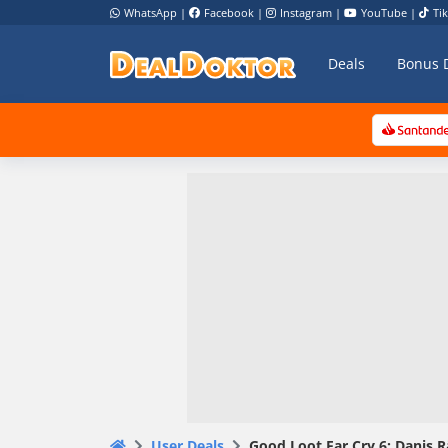
WhatsApp
|
Facebook
|
Instagram
|
YouTube
|
Ti
Deals
Bonus 
User Deals
Good Loot Far Cry 6: Danis Rä