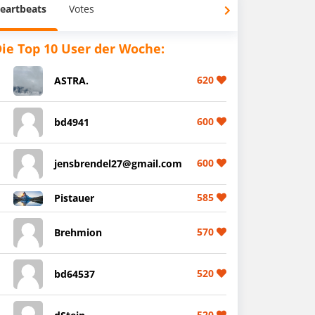
eartbeats
Votes
ie Top 10 User der Woche:
620
ASTRA.
600
bd4941
600
jensbrendel27@gmail.com
585
Pistauer
570
Brehmion
520
bd64537
520