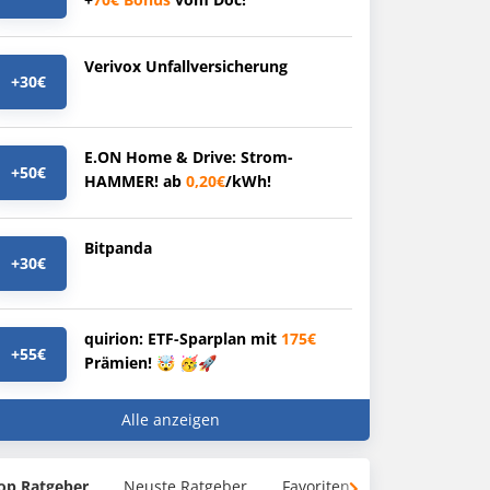
Verivox Unfallversicherung
+30€
E.ON Home & Drive: Strom-
+50€
HAMMER! ab
0,20€
/kWh!
Bitpanda
+30€
quirion: ETF-Sparplan mit
175€
+55€
Prämien! 🤯 🥳🚀
Alle anzeigen
op Ratgeber
Neuste Ratgeber
Favoriten