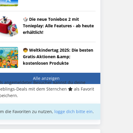
🎲 Die neue Toniebox 2 mit
Tonieplay: Alle Features - ab heute
erhältlich!
🧒 Weltkindertag 2025: Die besten
Gratis-Aktionen &amp;
kostenlosen Produkte
Alle anzeigen
ls angemeldeter Besucher kannst du deine
ieblings-Deals mit dem Sternchen
als Favorit
peichern.
m die Favoriten zu nutzen,
logge dich bitte ein
.