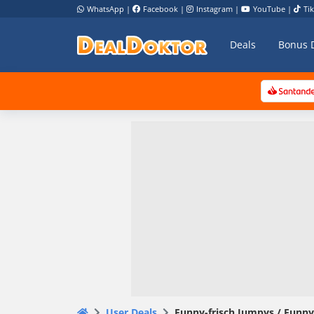
WhatsApp
|
Facebook
|
Instagram
|
YouTube
|
Ti
Deals
Bonus 
User Deals
Funny-frisch Jumpys / Funny-f