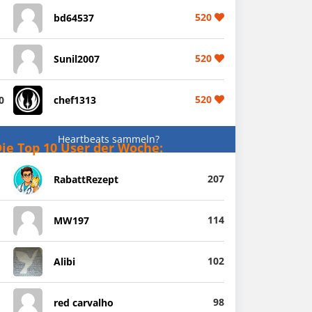
520
bd64537
520
Sunil2007
520
0
chef1313
Heartbeats sammeln?
ie Top 10 User der Woche:
207
RabattRezept
114
MW197
102
Alibi
98
red carvalho