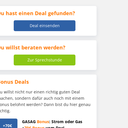
u hast einen Deal gefunden?
Deal einsenden
u willst beraten werden?
Zur Sprechstunde
Bonus Deals
u willst nicht nur einen richtig guten Deal
achen, sondern dafür auch noch mit einem
onus belohnt werden? Dann bist du hier genau
ichtig.
GASAG
Bonus
: Strom oder Gas
+70€
+
70€
Bonus
vom Doc!