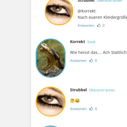
Strubbel
Oberarzt/-ärztin
@Korrekt:
Nach eueren Kleidergröße
Antworten
0
Korrekt
Studi
Wie heisst das…. Ach Stattlic
Antworten
0
Strubbel
Oberarzt/-ärztin
🤔😂
Antworten
0