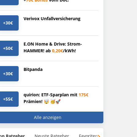
Verivox Unfallversicherung
+30€
E.ON Home & Drive: Strom-
+50€
HAMMER! ab
0,20€
/kWh!
Bitpanda
+30€
quirion: ETF-Sparplan mit
175€
+55€
Prämien! 🤯 🥳🚀
Alle anzeigen
op Ratgeber
Neuste Ratgeber
Favoriten