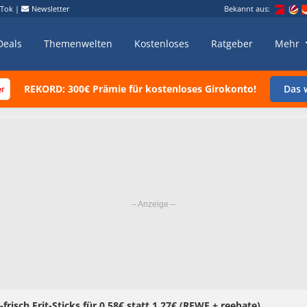
kTok
|
Newsletter
Bekannt aus:
Deals
Themenwelten
Kostenloses
Ratgeber
Mehr
REKORD: 300€ Prämie für kostenloses Girokonto!
Das w
risch Frit-Sticks für 0,58€ statt 1,27€ (REWE + reebate)