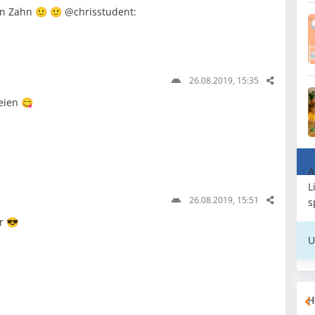
n Zahn 🙂 🙂 @chrisstudent:
26.08.2019, 15:35
eien 😋
A
L
26.08.2019, 15:51
s
r 😎
U
H