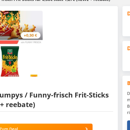
D
D
umpys / Funny-frisch Frit-Sticks
D
m
 + reebate)
B
r
Zum Deal