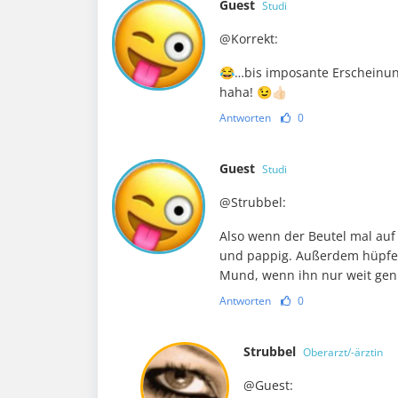
Guest
Studi
@Korrekt:
😂…bis imposante Erscheinun
haha! 😉👍🏻
Antworten
0
Guest
Studi
@Strubbel:
Also wenn der Beutel mal auf 
und pappig. Außerdem hüpfen 
Mund, wenn ihn nur weit gen
Antworten
0
Strubbel
Oberarzt/-ärztin
@Guest: