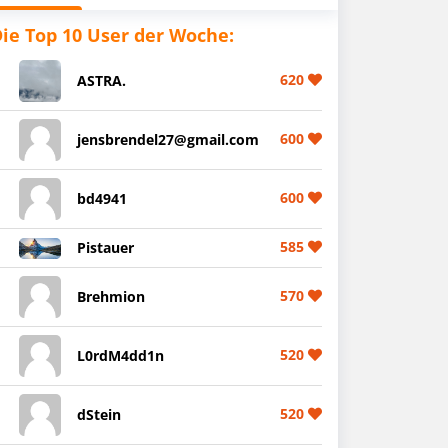
ie Top 10 User der Woche:
620
ASTRA.
600
jensbrendel27@gmail.com
600
bd4941
585
Pistauer
570
Brehmion
520
L0rdM4dd1n
520
dStein