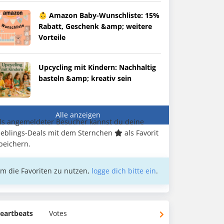
👶 Amazon Baby-Wunschliste: 15%
Rabatt, Geschenk &amp; weitere
Vorteile
Upcycling mit Kindern: Nachhaltig
basteln &amp; kreativ sein
Alle anzeigen
ls angemeldeter Besucher kannst du deine
ieblings-Deals mit dem Sternchen
als Favorit
peichern.
m die Favoriten zu nutzen,
logge dich bitte ein
.
eartbeats
Votes