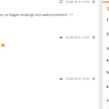
26.08.2019, 15:55
D
n zu fragen erübrigt sich wahrscheinlich. ^^
1
2
26.08.2019, 15:57
h 😋
3
4
5
26.08.2019, 16:05
6
7