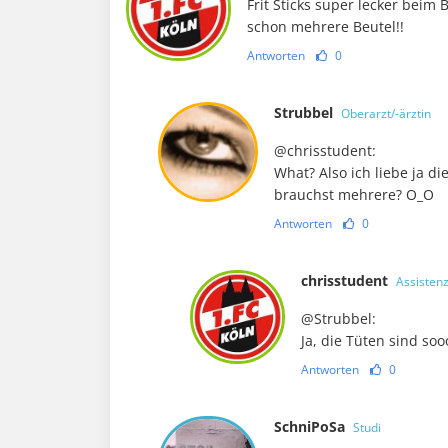
Frit Sticks super lecker beim 
schon mehrere Beutel!!
Antworten
0
Strubbel
Oberarzt/-ärztin
@chrisstudent:
What? Also ich liebe ja d
brauchst mehrere? O_O
Antworten
0
chrisstudent
Assistenz
@Strubbel:
Ja, die Tüten sind soo
Antworten
0
SchniPoSa
Studi