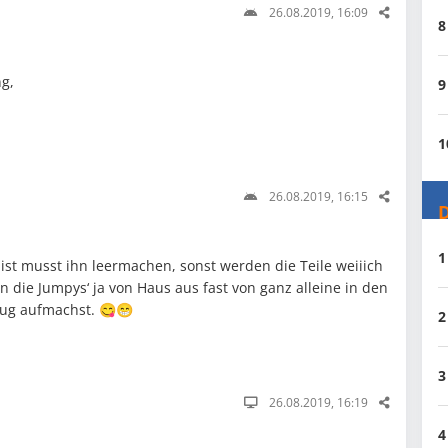
26.08.2019, 16:09
8
g,
9
1
26.08.2019, 16:15
D
1
ist musst ihn leermachen, sonst werden die Teile weiiich
die Jumpys‘ ja von Haus aus fast von ganz alleine in den
ug aufmachst. 😋😁
2
3
26.08.2019, 16:19
4