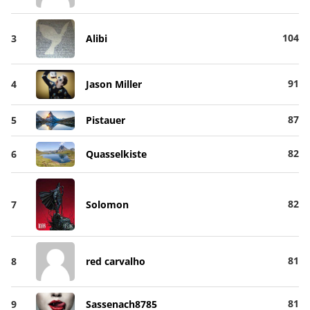
104
3
Alibi
91
4
Jason Miller
87
5
Pistauer
82
6
Quasselkiste
82
7
Solomon
81
8
red carvalho
81
9
Sassenach8785