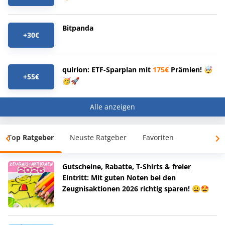
Bitpanda
+30€
quirion: ETF-Sparplan mit
175€
Prämien! 🤯
+55€
🥳🚀
Alle anzeigen
Top Ratgeber
Neuste Ratgeber
Favoriten
Gutscheine, Rabatte, T-Shirts & freier
Eintritt: Mit guten Noten bei den
Zeugnisaktionen 2026 richtig sparen! 😀🤩