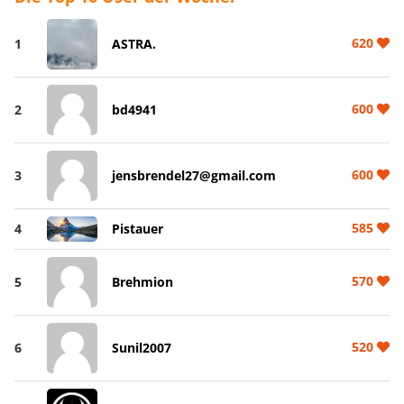
620
1
ASTRA.
600
2
bd4941
600
3
jensbrendel27@gmail.com
585
4
Pistauer
570
5
Brehmion
520
6
Sunil2007