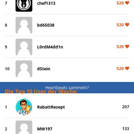
520
7
chef1313
520
8
bd65038
520
9
L0rdM4dd1n
520
10
dStein
Heartbeats sammeln?
Die Top 10 User der Woche:
207
1
RabattRezept
133
2
MW197