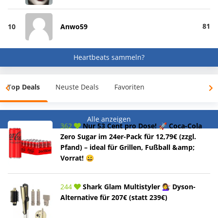
81
10
Anwo59
Heartbeats sammeln?
Top Deals
Neuste Deals
Favoriten
Alle anzeigen
362
Nur 53 Cent pro Dose! 🚀 Coca-Cola
Zero Sugar im 24er-Pack für 12,79€ (zzgl.
Pfand) – ideal für Grillen, Fußball &amp;
Vorrat! 😀
244
Shark Glam Multistyler 💇‍♀️ Dyson-
Alternative für 207€ (statt 239€)