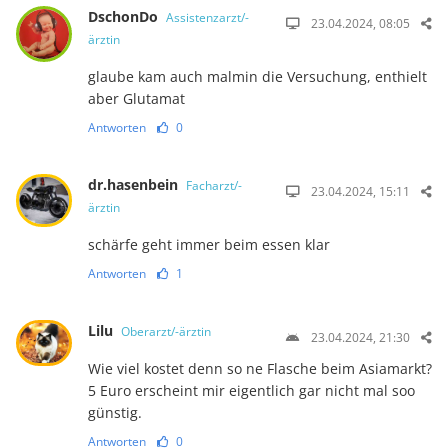
DschonDo
Assistenzarzt/-
23.04.2024, 08:05
ärztin
glaube kam auch malmin die Versuchung, enthielt
aber Glutamat
Antworten
0
dr.hasenbein
Facharzt/-
23.04.2024, 15:11
ärztin
schärfe geht immer beim essen klar
Antworten
1
Lilu
Oberarzt/-ärztin
23.04.2024, 21:30
Wie viel kostet denn so ne Flasche beim Asiamarkt?
5 Euro erscheint mir eigentlich gar nicht mal soo
günstig.
Antworten
0