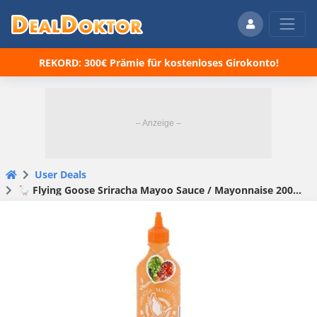
REKORD: 300€ Prämie für kostenloses Girokonto!
User Deals
🪿 Flying Goose Sriracha Mayoo Sauce / Mayonnaise 200ml für 1,74€ (statt 3,27€)