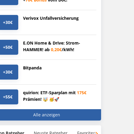
Verivox Unfallversicherung
+30€
E.ON Home & Drive: Strom-
+50€
HAMMER! ab
0,20€
/kWh!
Bitpanda
+30€
quirion: ETF-Sparplan mit
175€
+55€
Prämien! 🤯 🥳🚀
Alle anzeigen
op Ratgeber
Neuste Ratgeber
Favoriten