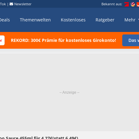
kTok
|
Newsletter
Bekannt aus:
Deals
Themenwelten
Kostenloses
Ratgeber
Mehr
REKORD: 300€ Prämie für kostenloses Girokonto!
Das w
 Sauce 455ml für 4,27€(statt 6,49€)