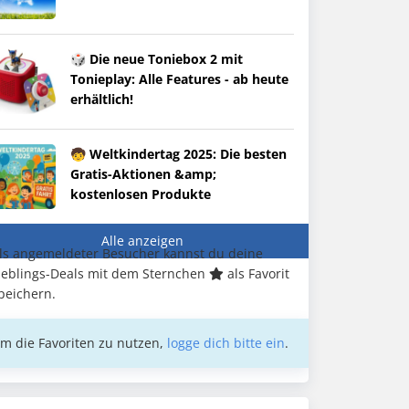
🎲 Die neue Toniebox 2 mit
Tonieplay: Alle Features - ab heute
erhältlich!
🧒 Weltkindertag 2025: Die besten
Gratis-Aktionen &amp;
kostenlosen Produkte
Alle anzeigen
ls angemeldeter Besucher kannst du deine
ieblings-Deals mit dem Sternchen
als Favorit
peichern.
m die Favoriten zu nutzen,
logge dich bitte ein
.