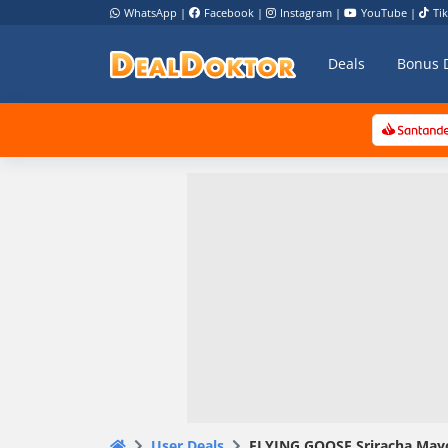
WhatsApp
|
Facebook
|
Instagram
|
YouTube
|
Ti
Deals
Bonus 
User Deals
FLYING GOOSE Sriracha Mayoo