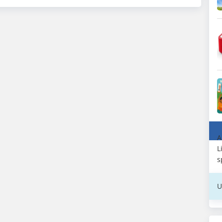
A
L
s
U