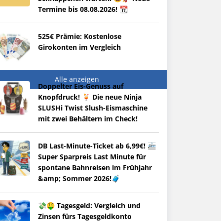
Termine bis 08.08.2026! 📆
525€ Prämie: Kostenlose
Girokonten im Vergleich
Alle anzeigen
Doppelter Eis-Genuss auf
Knopfdruck! 🍹 Die neue Ninja
SLUSHi Twist Slush-Eismaschine
mit zwei Behältern im Check!
DB Last-Minute-Ticket ab 6,99€! 🚈
Super Sparpreis Last Minute für
spontane Bahnreisen im Frühjahr
&amp; Sommer 2026!🧳
💸🤑 Tagesgeld: Vergleich und
Zinsen fürs Tagesgeldkonto