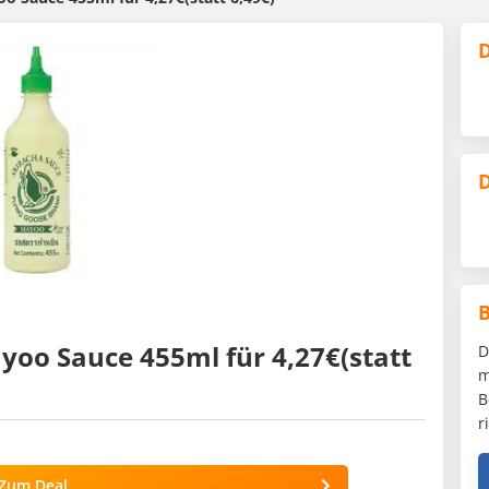
D
D
oo Sauce 455ml für 4,27€(statt
D
m
B
r
Zum Deal