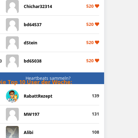
520
Chichar32314
520
bd64537
520
dStein
520
0
bd65038
Heartbeats sammeln?
ie Top 10 User der Woche:
139
RabattRezept
131
MW197
108
Alibi