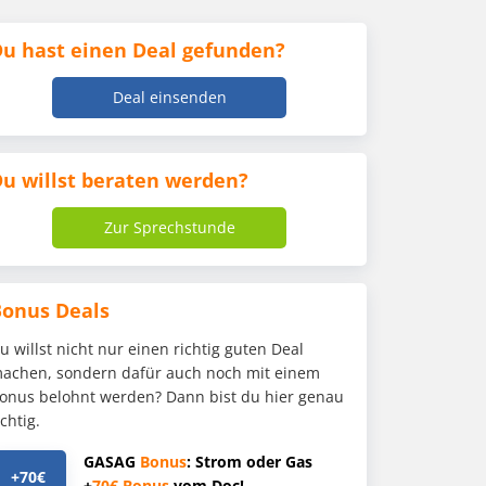
u hast einen Deal gefunden?
Deal einsenden
u willst beraten werden?
Zur Sprechstunde
Bonus Deals
u willst nicht nur einen richtig guten Deal
achen, sondern dafür auch noch mit einem
onus belohnt werden? Dann bist du hier genau
ichtig.
GASAG
Bonus
: Strom oder Gas
+70€
+
70€
Bonus
vom Doc!