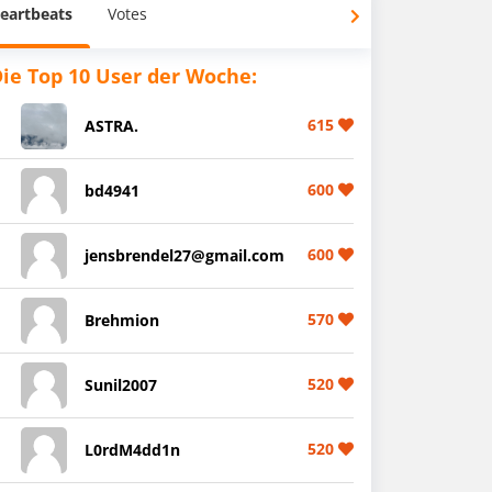
eartbeats
Votes
ie Top 10 User der Woche:
615
ASTRA.
600
bd4941
600
jensbrendel27@gmail.com
570
Brehmion
520
Sunil2007
520
L0rdM4dd1n