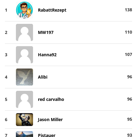
138
1
RabattRezept
110
2
MW197
107
3
Hanna92
96
4
Alibi
96
5
red carvalho
95
6
Jason Miller
93
7
Pistauer