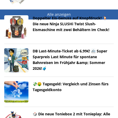
Alle anzeigen
Doppelter Eis-Genuss auf Knopfdruck! 🍹
Die neue Ninja SLUSHi Twist Slush-
Eismaschine mit zwei Behältern im Check!
DB Last-Minute-Ticket ab 6,99€! 🚈 Super
Sparpreis Last Minute für spontane
Bahnreisen im Frühjahr &amp; Sommer
2026!🧳
💸🤑 Tagesgeld: Vergleich und Zinsen fürs
Tagesgeldkonto
🎲 Die neue Toniebox 2 mit Tonieplay: Alle