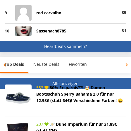
85
9
red carvalho
81
10
Sassenach8785
Heartbeats sammeln?
Top Deals
Neuste Deals
Favoriten
Alle anzeigen
553
80% Ersparnis??! 🤯 Damen-
Bootsschuh Sperry Bahama 2.0 für nur
12,98€ (statt 64€)! Verschiedene Farben! 😀
207
🪐 Dune Imperium für nur 31,89€
(statt 37€)