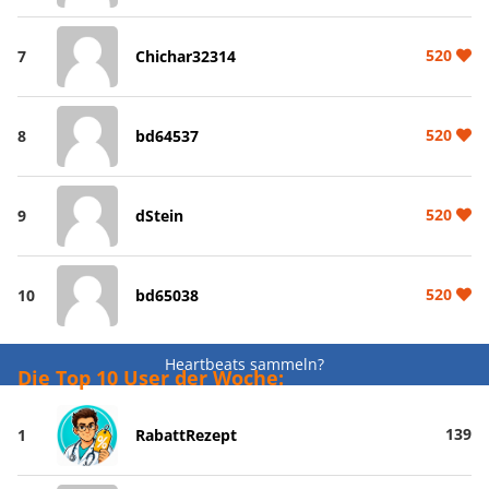
520
7
Chichar32314
520
8
bd64537
520
9
dStein
520
10
bd65038
Heartbeats sammeln?
Die Top 10 User der Woche:
139
1
RabattRezept