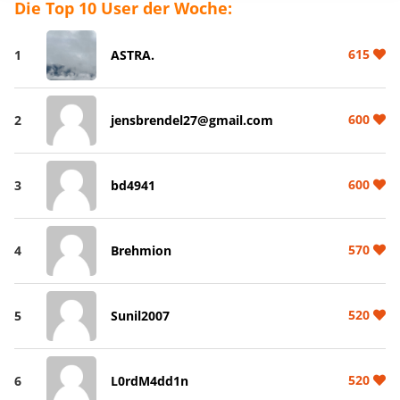
Die Top 10 User der Woche:
615
1
ASTRA.
600
2
jensbrendel27@gmail.com
600
3
bd4941
570
4
Brehmion
520
5
Sunil2007
520
6
L0rdM4dd1n