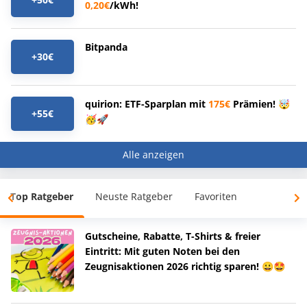
0,20€
/kWh!
Bitpanda
+30€
quirion: ETF-Sparplan mit
175€
Prämien! 🤯
+55€
🥳🚀
Alle anzeigen
Top Ratgeber
Neuste Ratgeber
Favoriten
Gutscheine, Rabatte, T-Shirts & freier
Eintritt: Mit guten Noten bei den
Zeugnisaktionen 2026 richtig sparen! 😀🤩