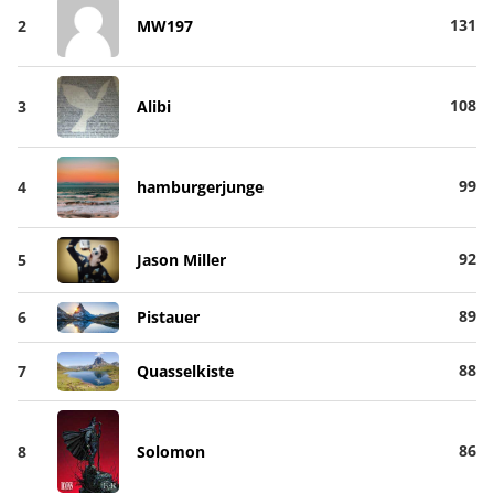
131
2
MW197
108
3
Alibi
99
4
hamburgerjunge
92
5
Jason Miller
89
6
Pistauer
88
7
Quasselkiste
86
8
Solomon