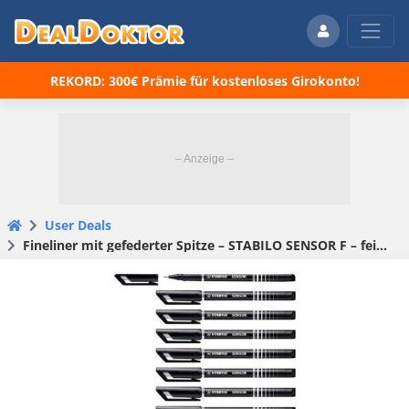
REKORD: 300€ Prämie für kostenloses Girokonto!
User Deals
Fineliner mit gefederter Spitze – STABILO SENSOR F – fein – 10er Pack – schwarz