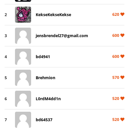
620
2
KekseKekseKekse
600
3
jensbrendel27@gmail.com
600
4
bd4941
570
5
Brehmion
520
6
L0rdM4dd1n
520
7
bd64537