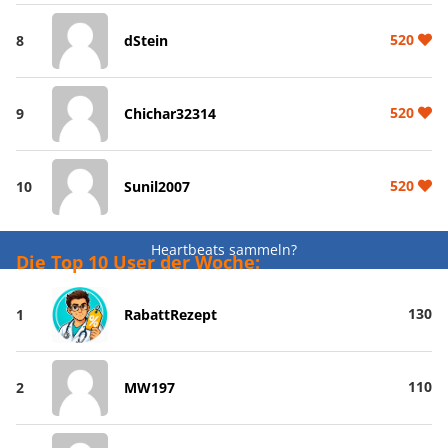
520
8
dStein
520
9
Chichar32314
520
10
Sunil2007
Heartbeats sammeln?
Die Top 10 User der Woche:
130
1
RabattRezept
110
2
MW197