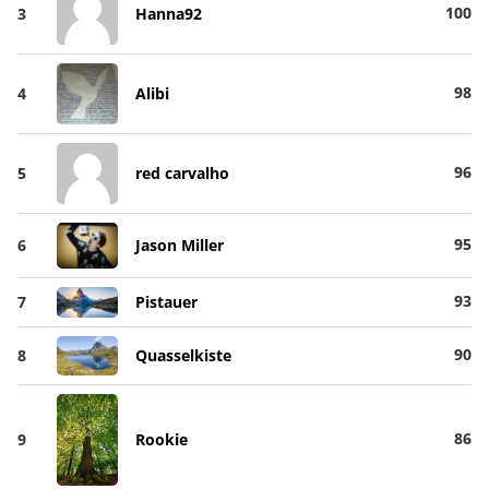
100
3
Hanna92
98
4
Alibi
96
5
red carvalho
95
6
Jason Miller
93
7
Pistauer
90
8
Quasselkiste
86
9
Rookie