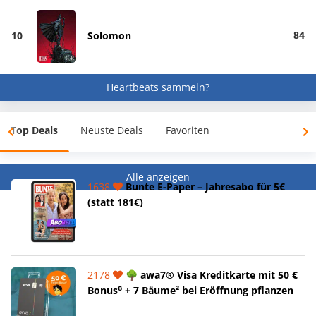
84
10
Solomon
Heartbeats sammeln?
Top Deals
Neuste Deals
Favoriten
Alle anzeigen
1638
Bunte E-Paper – Jahresabo für 5€
(statt 181€)
2178
🌳 awa7® Visa Kreditkarte mit 50 €
Bonus⁶ + 7 Bäume² bei Eröffnung pflanzen