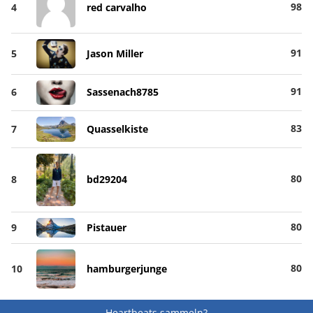
98
4
red carvalho
91
5
Jason Miller
91
6
Sassenach8785
83
7
Quasselkiste
80
8
bd29204
80
9
Pistauer
80
10
hamburgerjunge
Heartbeats sammeln?