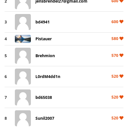
600
2
jensbrendel27@gmail.com
600
3
bd4941
580
4
Pistauer
570
5
Brehmion
520
6
L0rdM4dd1n
520
7
bd65038
520
8
Sunil2007