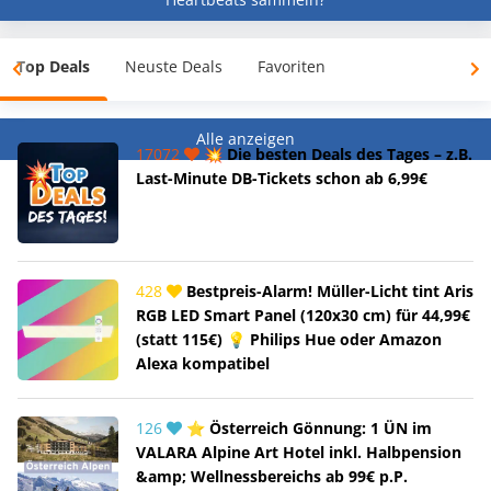
Top Deals
Neuste Deals
Favoriten
Alle anzeigen
17072
💥 Die besten Deals des Tages – z.B.
Last-Minute DB-Tickets schon ab 6,99€
428
Bestpreis-Alarm! Müller-Licht tint Aris
RGB LED Smart Panel (120x30 cm) für 44,99€
(statt 115€) 💡 Philips Hue oder Amazon
Alexa kompatibel
126
⭐ Österreich Gönnung: 1 ÜN im
VALARA Alpine Art Hotel inkl. Halbpension
&amp; Wellnessbereichs ab 99€ p.P.