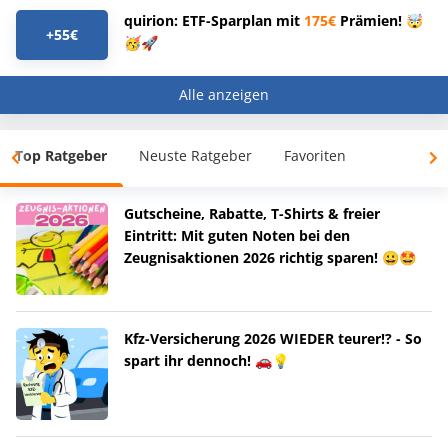
quirion: ETF-Sparplan mit
175€
Prämien! 🤯
+55€
🥳🚀
Alle anzeigen
Top Ratgeber
Neuste Ratgeber
Favoriten
Gutscheine, Rabatte, T-Shirts & freier
Eintritt: Mit guten Noten bei den
Zeugnisaktionen 2026 richtig sparen! 😀🤩
Kfz-Versicherung 2026 WIEDER teurer!? - So
spart ihr dennoch! 🚗💡