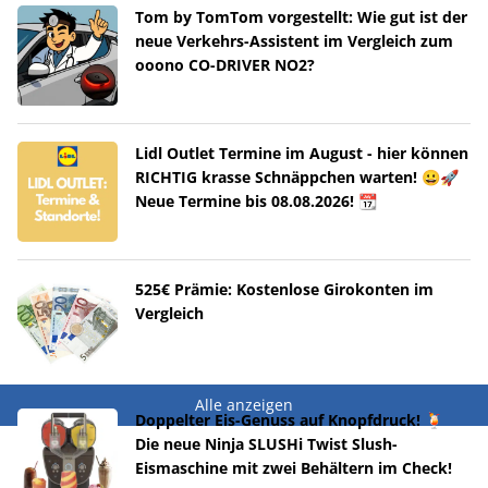
Tom by TomTom vorgestellt: Wie gut ist der
neue Verkehrs-Assistent im Vergleich zum
ooono CO-DRIVER NO2?
Lidl Outlet Termine im August - hier können
RICHTIG krasse Schnäppchen warten! 😀🚀
Neue Termine bis 08.08.2026! 📆
525€ Prämie: Kostenlose Girokonten im
Vergleich
Alle anzeigen
Doppelter Eis-Genuss auf Knopfdruck! 🍹
Die neue Ninja SLUSHi Twist Slush-
Eismaschine mit zwei Behältern im Check!