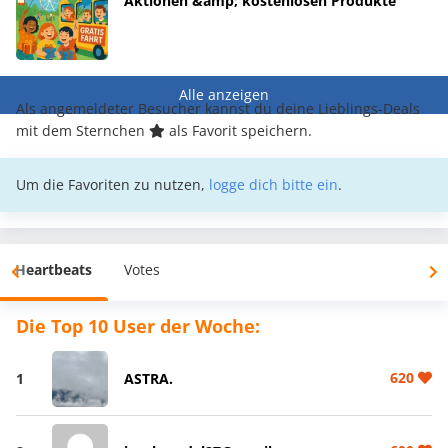
Aktionen &amp; kostenlosen Produkte
Alle anzeigen
Als angemeldeter Besucher kannst du deine Lieblings-Deals
mit dem Sternchen
als Favorit speichern.
Um die Favoriten zu nutzen,
logge dich bitte ein
.
Heartbeats
Votes
Die Top 10 User der Woche:
620
1
ASTRA.