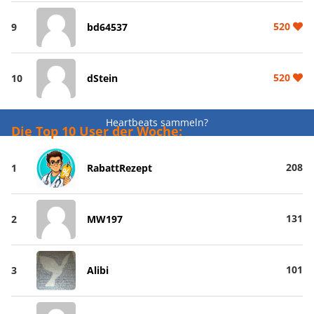
520
9
bd64537
520
10
dStein
Heartbeats sammeln?
Die Top 10 User der Woche:
208
1
RabattRezept
131
2
MW197
101
3
Alibi