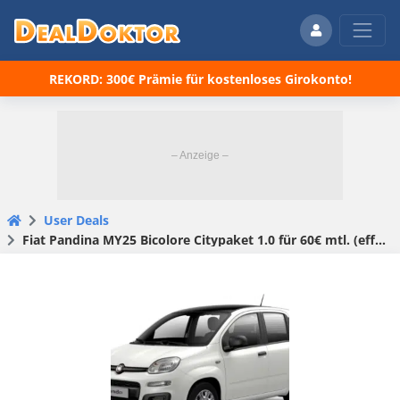
REKORD: 300€ Prämie für kostenloses Girokonto!
User Deals
Fiat Pandina MY25 Bicolore Citypaket 1.0 für 60€ mtl. (eff. 96,08 €) – Stadtauto mit PDC & Tempomat!