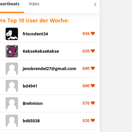
eartbeats
Votes
ie Top 10 User der Woche:
836
friscodent34
620
KekseKekseKekse
600
jensbrendel27@gmail.com
600
bd4941
570
Brehmion
520
bd65038