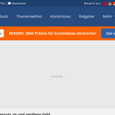
kTok
|
Newsletter
Bekannt aus:
Deals
Themenwelten
Kostenloses
Ratgeber
Mehr
REKORD: 300€ Prämie für kostenloses Girokonto!
Das w
espots an und verdiene Geld