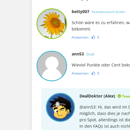
betty007
Assistenzarzt/-ärztin
Schön wäre es zu erfahren,
bekommt.
Antworten
0
ann53
Studi
Wieviel Punkte oder Cent be
Antworten
0
DealDoktor (Alex)
Tea
@ann53: Hi, das wird im D
möglich, dass dies je nac
pro Spot, allerdings ist 
In den FAQs ist auch nich