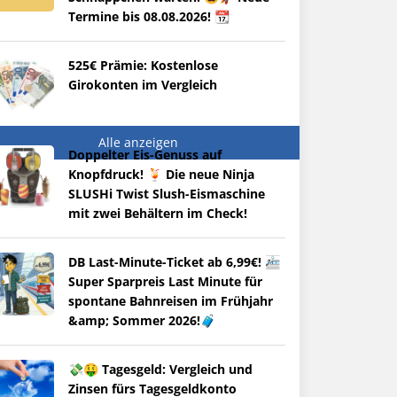
Termine bis 08.08.2026! 📆
525€ Prämie: Kostenlose
Girokonten im Vergleich
Alle anzeigen
Doppelter Eis-Genuss auf
Knopfdruck! 🍹 Die neue Ninja
SLUSHi Twist Slush-Eismaschine
mit zwei Behältern im Check!
DB Last-Minute-Ticket ab 6,99€! 🚈
Super Sparpreis Last Minute für
spontane Bahnreisen im Frühjahr
&amp; Sommer 2026!🧳
💸🤑 Tagesgeld: Vergleich und
Zinsen fürs Tagesgeldkonto