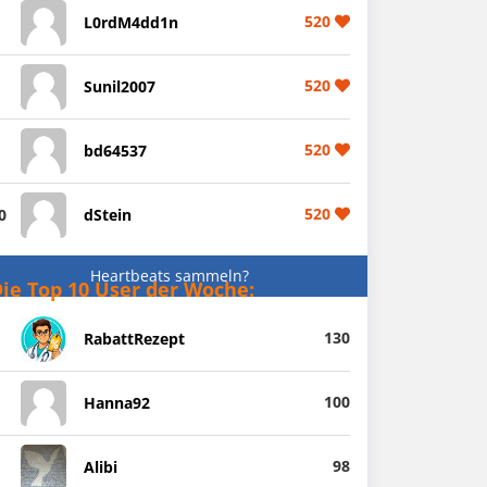
520
L0rdM4dd1n
520
Sunil2007
520
bd64537
520
0
dStein
Heartbeats sammeln?
ie Top 10 User der Woche:
130
RabattRezept
100
Hanna92
98
Alibi