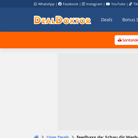
WhatsApp
|
Facebook
|
Instagram
|
YouTube
|
Ti
Deals
Bonus 
User Deals
feedbaxx.de: Schau dir Werb