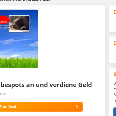
D
D
rbespots an und verdiene Geld
D
m
are
B
r
Zum Deal