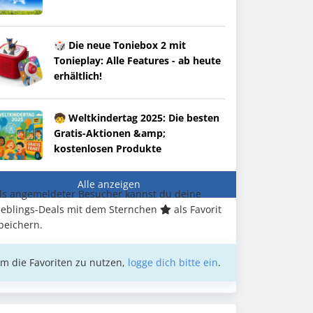
🎲 Die neue Toniebox 2 mit
Tonieplay: Alle Features - ab heute
erhältlich!
🧒 Weltkindertag 2025: Die besten
Gratis-Aktionen &amp;
kostenlosen Produkte
Alle anzeigen
ls angemeldeter Besucher kannst du deine
ieblings-Deals mit dem Sternchen
als Favorit
peichern.
m die Favoriten zu nutzen,
logge dich bitte ein
.