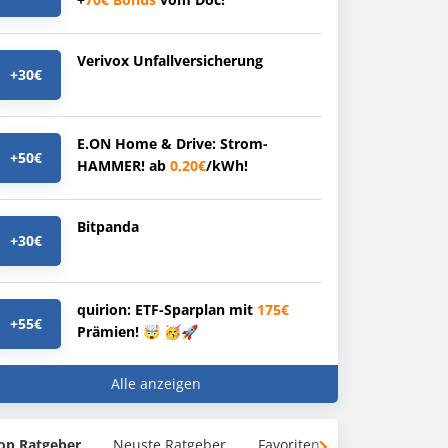
Verivox Unfallversicherung
+30€
E.ON Home & Drive: Strom-
+50€
HAMMER! ab
0,20€
/kWh!
Bitpanda
+30€
quirion: ETF-Sparplan mit
175€
+55€
Prämien! 🤯 🥳🚀
Alle anzeigen
op Ratgeber
Neuste Ratgeber
Favoriten