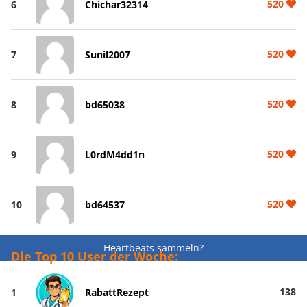
520
6
Chichar32314
520
7
Sunil2007
520
8
bd65038
520
9
L0rdM4dd1n
520
10
bd64537
Heartbeats sammeln?
Die Top 10 User der Woche:
138
1
RabattRezept