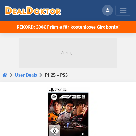
REKORD: 300€ Prämie für kostenloses Girokonto!
User Deals
F1 25 – PS5