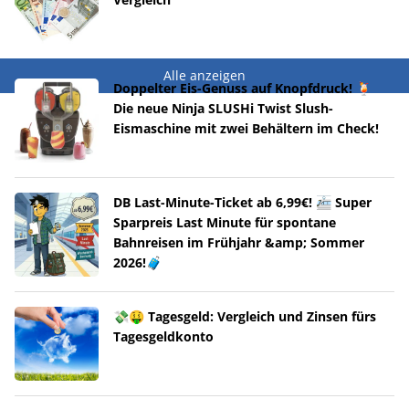
Alle anzeigen
Doppelter Eis-Genuss auf Knopfdruck! 🍹
Die neue Ninja SLUSHi Twist Slush-
Eismaschine mit zwei Behältern im Check!
DB Last-Minute-Ticket ab 6,99€! 🚈 Super
Sparpreis Last Minute für spontane
Bahnreisen im Frühjahr &amp; Sommer
2026!🧳
💸🤑 Tagesgeld: Vergleich und Zinsen fürs
Tagesgeldkonto