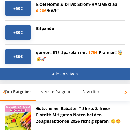
E.ON Home & Drive: Strom-HAMMER! ab
+50€
0,20€
/kWh!
Bitpanda
+30€
quirion: ETF-Sparplan mit
175€
Prämien! 🤯
+55€
🥳🚀
Alle anzeigen
Top Ratgeber
Neuste Ratgeber
Favoriten
Gutscheine, Rabatte, T-Shirts & freier
Eintritt: Mit guten Noten bei den
Zeugnisaktionen 2026 richtig sparen! 😀🤩