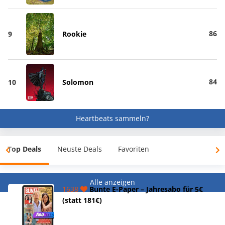
86
9
Rookie
84
10
Solomon
Heartbeats sammeln?
Top Deals
Neuste Deals
Favoriten
Alle anzeigen
1638
Bunte E-Paper – Jahresabo für 5€
(statt 181€)