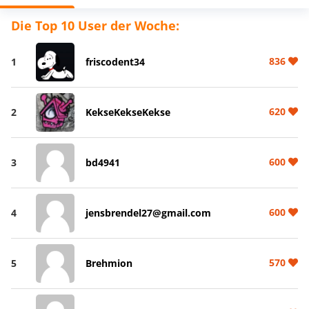
Die Top 10 User der Woche:
836
1
friscodent34
620
2
KekseKekseKekse
600
3
bd4941
600
4
jensbrendel27@gmail.com
570
5
Brehmion