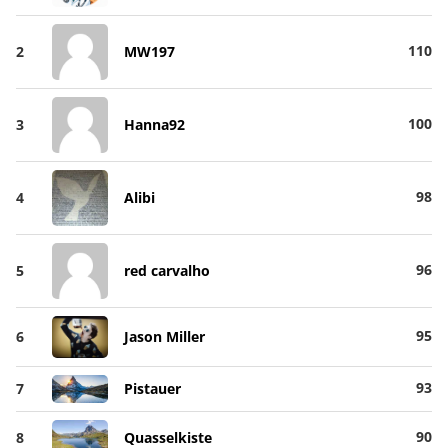
110
2
MW197
100
3
Hanna92
98
4
Alibi
96
5
red carvalho
95
6
Jason Miller
93
7
Pistauer
90
8
Quasselkiste