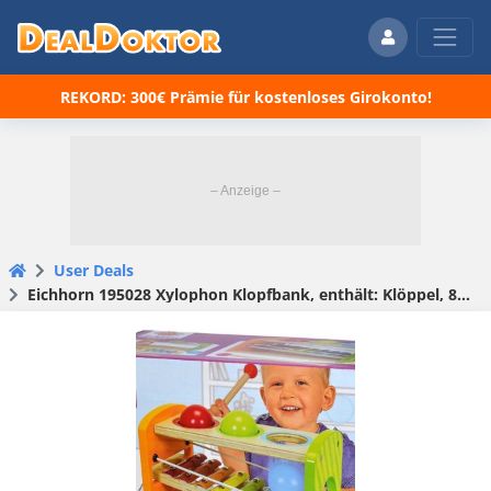
REKORD: 300€ Prämie für kostenloses Girokonto!
User Deals
Eichhorn 195028 Xylophon Klopfbank, enthält: Klöppel, 8x Noten, 3x Kugeln, 6-tlg., Birkenholz, 12,5x25x14cm