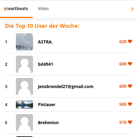
Heartbeats
Votes
Die Top 10 User der Woche:
620
1
ASTRA.
600
2
bd4941
600
3
jensbrendel27@gmail.com
585
4
Pistauer
570
5
Brehmion