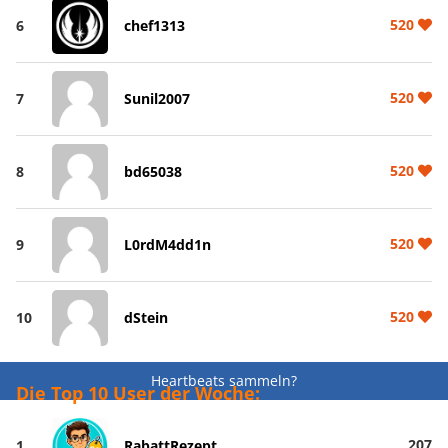
520
6
chef1313
520
7
Sunil2007
520
8
bd65038
520
9
L0rdM4dd1n
520
10
dStein
Heartbeats sammeln?
Die Top 10 User der Woche:
207
1
RabattRezept