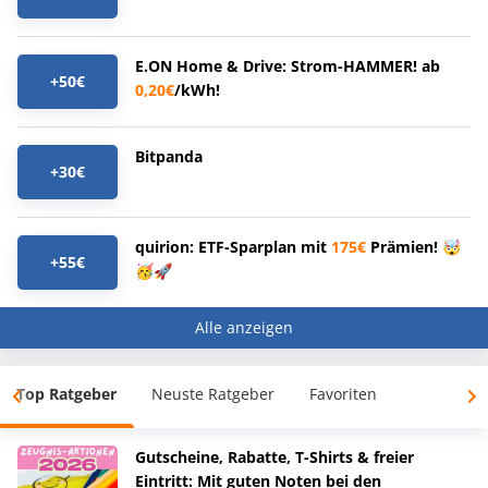
E.ON Home & Drive: Strom-HAMMER! ab
+50€
0,20€
/kWh!
Bitpanda
+30€
quirion: ETF-Sparplan mit
175€
Prämien! 🤯
+55€
🥳🚀
Alle anzeigen
Top Ratgeber
Neuste Ratgeber
Favoriten
Gutscheine, Rabatte, T-Shirts & freier
Eintritt: Mit guten Noten bei den