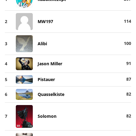
114
2
MW197
100
3
Alibi
91
4
Jason Miller
87
5
Pistauer
82
6
Quasselkiste
82
7
Solomon