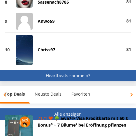
81
8
Sassenach8785
81
9
Anwo59
81
10
Chriss97
Heartbeats sammeln?
Top Deals
Neuste Deals
Favoriten
Alle anzeigen
2171
🌳 awa7® Visa Kreditkarte mit 50 €
Bonus⁶ + 7 Bäume² bei Eröffnung pflanzen