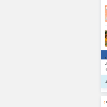
A
L
s
U
H