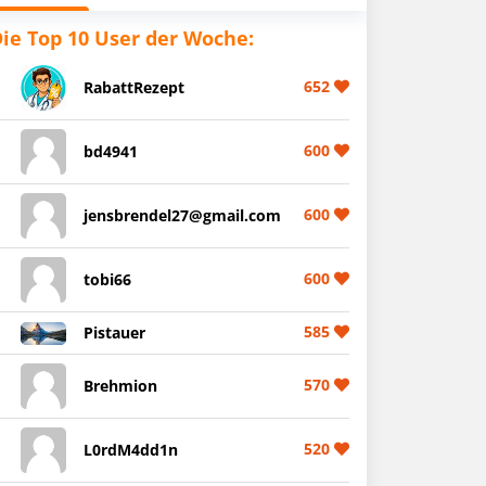
ie Top 10 User der Woche:
652
RabattRezept
600
bd4941
600
jensbrendel27@gmail.com
600
tobi66
585
Pistauer
570
Brehmion
520
L0rdM4dd1n