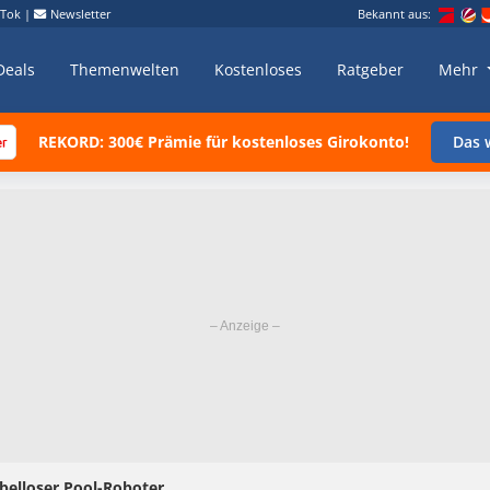
kTok
|
Newsletter
Bekannt aus:
Deals
Themenwelten
Kostenloses
Ratgeber
Mehr
REKORD: 300€ Prämie für kostenloses Girokonto!
Das w
belloser Pool-Roboter