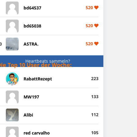
520
bd64537
520
bd65038
520
0
ASTRA.
Heartbeats sammeln?
ie Top 10 User der Woche:
223
RabattRezept
133
MW197
112
Alibi
105
red carvalho