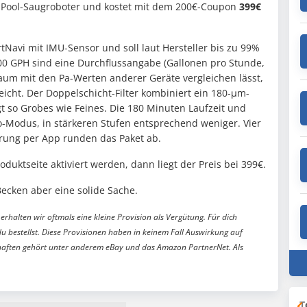
er Pool-Saugroboter und kostet mit dem 200€-Coupon
399€
tNavi mit IMU-Sensor und soll laut Hersteller bis zu 99%
 GPH sind eine Durchflussangabe (Gallonen pro Stunde,
aum mit den Pa-Werten anderer Geräte vergleichen lässt,
reicht. Der Doppelschicht-Filter kombiniert ein 180-μm-
t so Grobes wie Feines. Die 180 Minuten Laufzeit und
-Modus, in stärkeren Stufen entsprechend weniger. Vier
erung per App runden das Paket ab.
uktseite aktiviert werden, dann liegt der Preis bei 399€.
Becken aber eine solide Sache.
erhalten wir oftmals eine kleine Provision als Vergütung. Für dich
du bestellst. Diese Provisionen haben in keinem Fall Auswirkung auf
aften gehört unter anderem eBay und das Amazon PartnerNet. Als
T