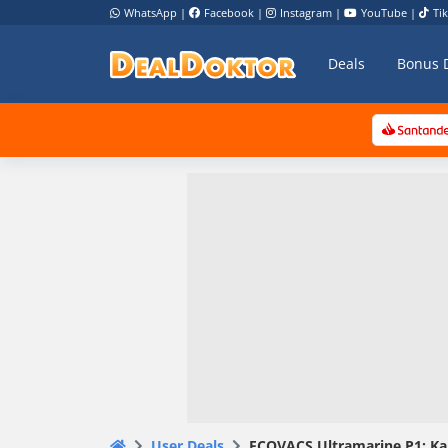
WhatsApp
|
Facebook
|
Instagram
|
YouTube
|
Ti
Deals
Bonus 
User Deals
ECOVACS Ultramarine P1: Ka