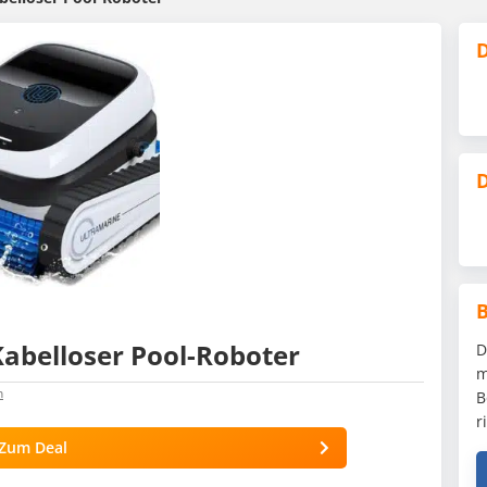
D
D
abelloser Pool-Roboter
D
m
n
B
r
Zum Deal