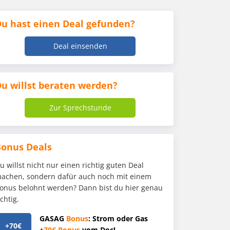
u hast einen Deal gefunden?
Deal einsenden
u willst beraten werden?
Zur Sprechstunde
Bonus Deals
u willst nicht nur einen richtig guten Deal
achen, sondern dafür auch noch mit einem
onus belohnt werden? Dann bist du hier genau
ichtig.
GASAG
Bonus
: Strom oder Gas
+70€
+
70€
Bonus
vom Doc!