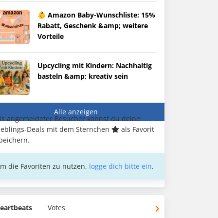
👶 Amazon Baby-Wunschliste: 15%
Rabatt, Geschenk &amp; weitere
Vorteile
Upcycling mit Kindern: Nachhaltig
basteln &amp; kreativ sein
Alle anzeigen
ls angemeldeter Besucher kannst du deine
ieblings-Deals mit dem Sternchen
als Favorit
peichern.
m die Favoriten zu nutzen,
logge dich bitte ein
.
eartbeats
Votes