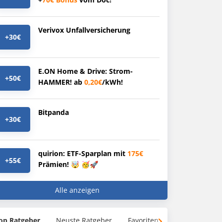
Verivox Unfallversicherung
+30€
E.ON Home & Drive: Strom-
+50€
HAMMER! ab
0,20€
/kWh!
Bitpanda
+30€
quirion: ETF-Sparplan mit
175€
+55€
Prämien! 🤯 🥳🚀
Alle anzeigen
op Ratgeber
Neuste Ratgeber
Favoriten