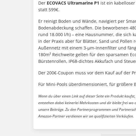
Der
ECOVACS Ultramarine P1
ist ein kabellos
statt 599€.
Er reinigt Boden und Wände, navigiert per Smar
Bodenabdeckung schaffen. Die beworbenen 4800
rund 18.000 l/h) – eine Hausnummer, die sich k
in der Praxis aber für Blätter, Sand und Pollen 
Außennetz mit einem 3-μm-Innenfilter und fäng
180m² Reichweite gelten für den sparsamen Eco
Bürstenrollen, IP68-dichtes Akkufach und Steu
Der 200€-Coupon muss vor dem Kauf auf der Prod
Für Mini-Pools überdimensioniert, für größere 
Wenn du über einen Link auf dieser Seite ein Produkt kaufst, 
entstehen dabei keinerlei Mehrkosten und dir bleibt frei wo 
unsere Beiträge. Zu den Partnerprogrammen und Partnersch
Amazon-Partner verdienen wir an qualifizierten Verkäufen.