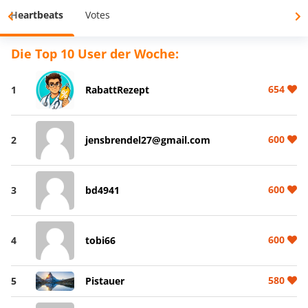
Heartbeats
Votes
Die Top 10 User der Woche:
654
1
RabattRezept
600
2
jensbrendel27@gmail.com
600
3
bd4941
600
4
tobi66
580
5
Pistauer