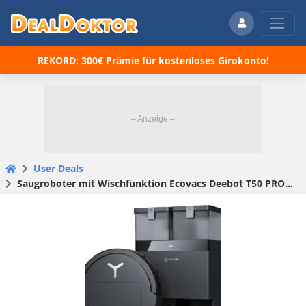
REKORD: 300€ Prämie für kostenloses Girokonto!
User Deals
Saugroboter mit Wischfunktion Ecovacs Deebot T50 PRO Omni für 399€ (statt 799€)