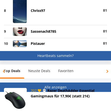
81
8
Chriss97
81
9
Sassenach8785
81
10
Pistauer
Heartbeats sammeln?
Top Deals
Neuste Deals
Favoriten
Alle anzeigen
707
🖱️ Razer DeathAdder Essential
Gamingmaus für 17,90€ (statt 21€)