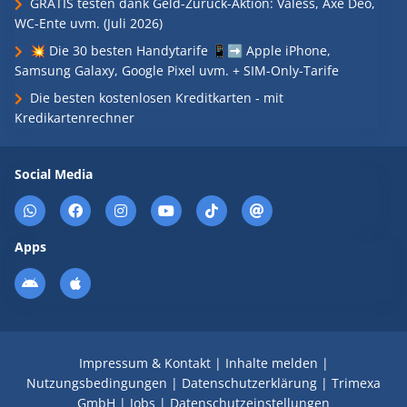
GRATIS testen dank Geld-Zurück-Aktion: Valess, Axe Deo,
WC-Ente uvm. (Juli 2026)
💥 Die 30 besten Handytarife 📱➡️ Apple iPhone,
Samsung Galaxy, Google Pixel uvm. + SIM-Only-Tarife
Die besten kostenlosen Kreditkarten - mit
Kredikartenrechner
Social Media
Apps
Impressum & Kontakt
|
Inhalte melden
|
Nutzungsbedingungen
|
Datenschutzerklärung
|
Trimexa
GmbH
|
Jobs
|
Datenschutzeinstellungen