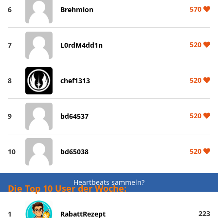
570
6
Brehmion
520
7
L0rdM4dd1n
520
8
chef1313
520
9
bd64537
520
10
bd65038
Heartbeats sammeln?
Die Top 10 User der Woche:
223
1
RabattRezept