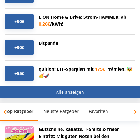
E.ON Home & Drive: Strom-HAMMER! ab
+50€
0,20€
/kWh!
Bitpanda
+30€
quirion: ETF-Sparplan mit
175€
Prämien! 🤯
+55€
🥳🚀
Alle anzeigen
Top Ratgeber
Neuste Ratgeber
Favoriten
Gutscheine, Rabatte, T-Shirts & freier
Eintritt: Mit guten Noten bei den