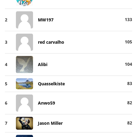
133
2
MW197
105
3
red carvalho
104
4
Alibi
83
5
Quasselkiste
82
6
Anwo59
82
7
Jason Miller