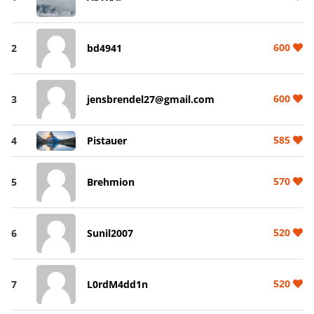
600
2
bd4941
600
3
jensbrendel27@gmail.com
585
4
Pistauer
570
5
Brehmion
520
6
Sunil2007
520
7
L0rdM4dd1n