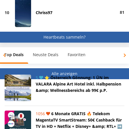
81
10
Chriss97
Heartbeats sammeln?
Top Deals
Neuste Deals
Favoriten
Alle anzeigen
5
⭐ Österreich Gönnung: 1 ÜN im
VALARA Alpine Art Hotel inkl. Halbpension
&amp; Wellnessbereichs ab 99€ p.P.
1056
6 Monate GRATIS 🔥 Telekom
MagentaTV SmartStream: 50€ Cashback für
TV in HD + Netflix + Disney+ &amp; RTL+ ➡️