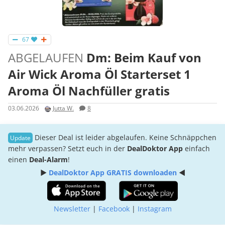
67
ABGELAUFEN
Dm: Beim Kauf von
Air Wick Aroma Öl Starterset 1
Aroma Öl Nachfüller gratis
03.06.2026
Jutta W.
8
Dieser Deal ist leider abgelaufen. Keine Schnäppchen
mehr verpassen? Setzt euch in der
DealDoktor App
einfach
einen
Deal-Alarm
!
►
DealDoktor App GRATIS downloaden
◄
Newsletter
|
Facebook
|
Instagram