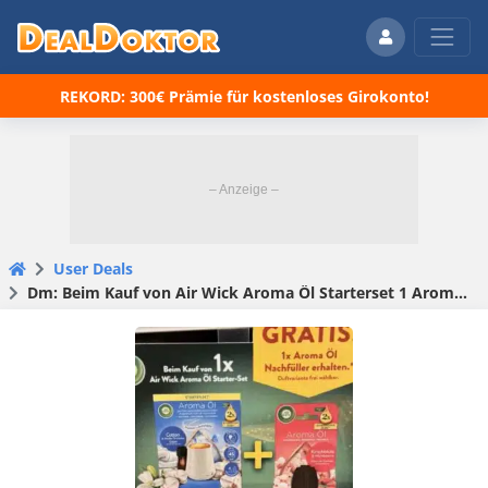
REKORD: 300€ Prämie für kostenloses Girokonto!
User Deals
Dm: Beim Kauf von Air Wick Aroma Öl Starterset 1 Aroma Öl Nachfüller gratis