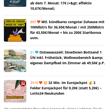
ab dem 7. Monat: 17€ (=&gt; effektiv
10,67€/Monat)
889
Mtl. kündbares congstar Zuhause mit
100Mbit/s für 36,50€/Monat / mit 250Mbit/s
für 43,50€/Monat + bis zu 200€ Startbonus
uvm.
81
Ostseeauszeit: SlowDown Bottsand 1
ÜN inkl. Frühstück, Wellnessbereich &amp;
eigenes Dampfbad im Zimmer ab 49,50€ p.P.
3918
💥 32 Mio. im Eurojackpot 💰 2
Felder Eurojackpot für 0,20€ (statt 5,20€) –
Lotto24-Neukunden
Als angemeldeter Besucher kannst du deine Lieblings-Deals