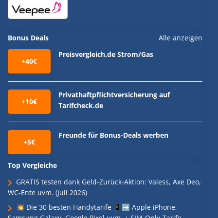
Bonus Deals
Alle anzeigen
Preisvergleich.de Strom/Gas
+40€
Privathaftpflichtversicherung auf
+10€
Tarifcheck.de
Freunde für Bonus-Deals werben
+5€
Top Vergleiche
GRATIS testen dank Geld-Zurück-Aktion: Valess, Axe Deo,
WC-Ente uvm. (Juli 2026)
💥 Die 30 besten Handytarife 📱➡️ Apple iPhone,
Samsung Galaxy, Google Pixel uvm. + SIM-Only-Tarife