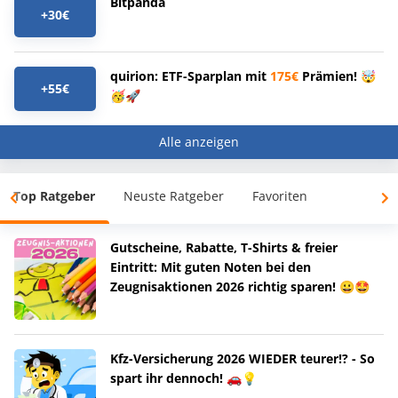
Bitpanda
+30€
quirion: ETF-Sparplan mit
175€
Prämien! 🤯
+55€
🥳🚀
Alle anzeigen
Top Ratgeber
Neuste Ratgeber
Favoriten
Gutscheine, Rabatte, T-Shirts & freier
Eintritt: Mit guten Noten bei den
Zeugnisaktionen 2026 richtig sparen! 😀🤩
Kfz-Versicherung 2026 WIEDER teurer!? - So
spart ihr dennoch! 🚗💡