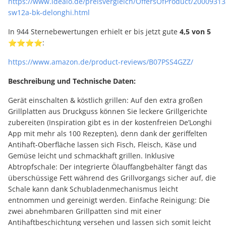
https://www.idealo.de/preisvergleich/OffersOfProduct/20009313
sw12a-bk-delonghi.html
In 944 Sternebewertungen erhielt er bis jetzt gute
4,5 von 5
⭐⭐⭐⭐:
https://www.amazon.de/product-reviews/B07PSS4GZZ/
Beschreibung und Technische Daten:
Gerät einschalten & köstlich grillen: Auf den extra großen
Grillplatten aus Druckguss können Sie leckere Grillgerichte
zubereiten (Inspiration gibt es in der kostenfreien De’Longhi
App mit mehr als 100 Rezepten), denn dank der geriffelten
Antihaft-Oberfläche lassen sich Fisch, Fleisch, Käse und
Gemüse leicht und schmackhaft grillen. Inklusive
Abtropfschale: Der integrierte Ölauffangbehälter fängt das
überschüssige Fett während des Grillvorgangs sicher auf, die
Schale kann dank Schubladenmechanismus leicht
entnommen und gereinigt werden. Einfache Reinigung: Die
zwei abnehmbaren Grillpatten sind mit einer
Antihaftbeschichtung versehen und lassen sich somit leicht