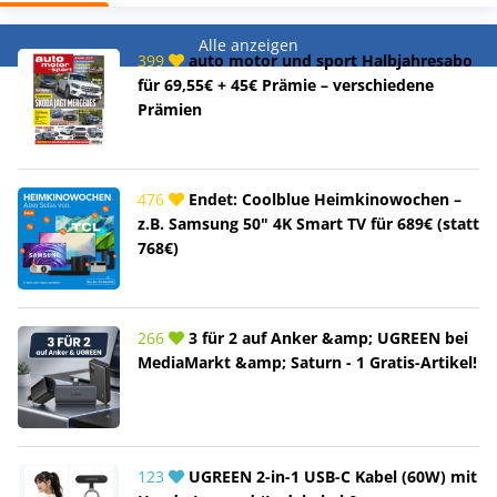
Alle anzeigen
399
auto motor und sport Halbjahresabo
für 69,55€ + 45€ Prämie – verschiedene
Prämien
476
Endet: Coolblue Heimkinowochen –
z.B. Samsung 50" 4K Smart TV für 689€ (statt
768€)
266
3 für 2 auf Anker &amp; UGREEN bei
MediaMarkt &amp; Saturn - 1 Gratis-Artikel!
123
UGREEN 2-in-1 USB-C Kabel (60W) mit