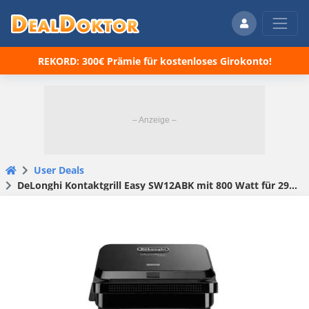
REKORD: 300€ Prämie für kostenloses Girokonto!
User Deals
DeLonghi Kontaktgrill Easy SW12ABK mit 800 Watt für 29,99 € (statt 49,90 €).