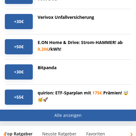
Verivox Unfallversicherung
+30€
E.ON Home & Drive: Strom-HAMMER! ab
+50€
0,20€
/kWh!
Bitpanda
+30€
quirion: ETF-Sparplan mit
175€
Prämien! 🤯
+55€
🥳🚀
Alle anzeigen
Top Ratgeber
Neuste Ratgeber
Favoriten