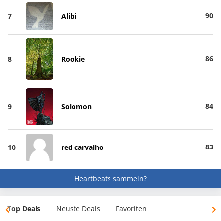
90
7
Alibi
86
8
Rookie
84
9
Solomon
83
10
red carvalho
Heartbeats sammeln?
Top Deals
Neuste Deals
Favoriten