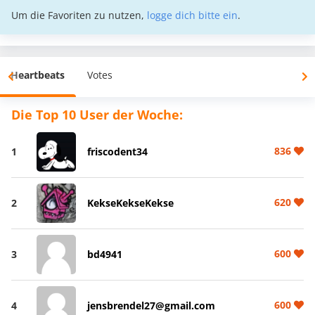
Um die Favoriten zu nutzen,
logge dich bitte ein
.
Heartbeats
Votes
Die Top 10 User der Woche:
836
1
friscodent34
620
2
KekseKekseKekse
600
3
bd4941
600
4
jensbrendel27@gmail.com