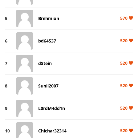
570
5
Brehmion
520
6
bd64537
520
7
dStein
520
8
Sunil2007
520
9
L0rdM4dd1n
520
10
Chichar32314