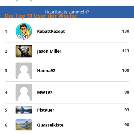
Heartbeats sammeln?
Die Top 10 User der Woche:
130
1
RabattRezept
113
2
Jason Miller
100
3
Hanna92
98
4
MW197
93
5
Pistauer
90
6
Quasselkiste