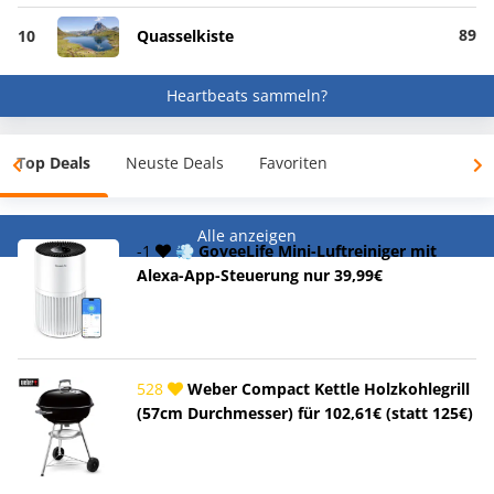
89
10
Quasselkiste
Heartbeats sammeln?
Top Deals
Neuste Deals
Favoriten
Alle anzeigen
-1
💨 GoveeLife Mini-Luftreiniger mit
Alexa-App-Steuerung nur 39,99€
528
Weber Compact Kettle Holzkohlegrill
(57cm Durchmesser) für 102,61€ (statt 125€)