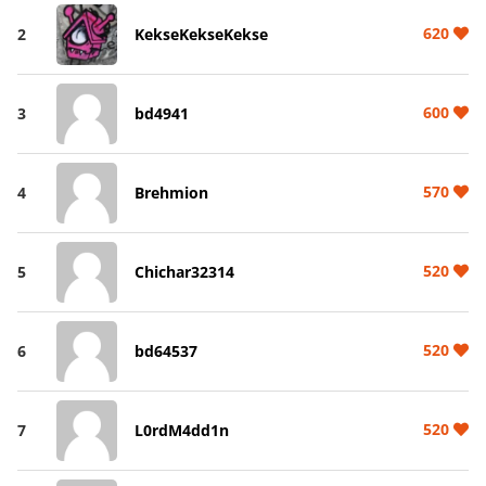
620
2
KekseKekseKekse
600
3
bd4941
570
4
Brehmion
520
5
Chichar32314
520
6
bd64537
520
7
L0rdM4dd1n