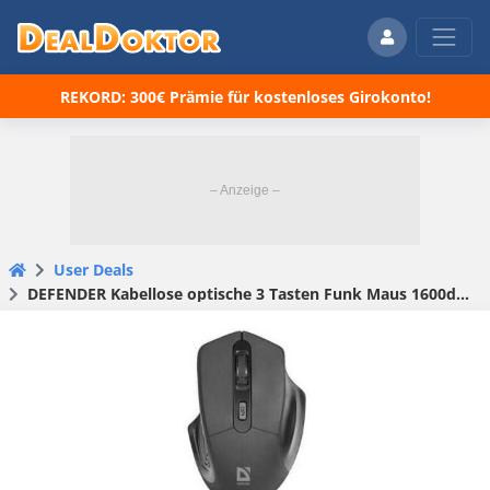
REKORD: 300€ Prämie für kostenloses Girokonto!
User Deals
DEFENDER Kabellose optische 3 Tasten Funk Maus 1600dpi Funkmaus für 11,91 € (statt 14,61 €)