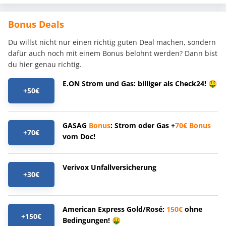
Bonus Deals
Du willst nicht nur einen richtig guten Deal machen, sondern
dafür auch noch mit einem Bonus belohnt werden? Dann bist
du hier genau richtig.
E.ON Strom und Gas: billiger als Check24! 🤑
+50€
GASAG
Bonus
: Strom oder Gas +
70€
Bonus
+70€
vom Doc!
Verivox Unfallversicherung
+30€
American Express Gold/Rosé:
150€
ohne
+150€
Bedingungen! 🤑