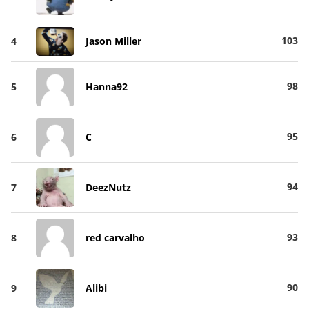
103
4
Jason Miller
98
5
Hanna92
95
6
C
94
7
DeezNutz
93
8
red carvalho
90
9
Alibi