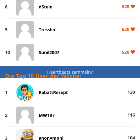
520
8
dStein
520
9
Tressler
520
10
Sunil2007
Heartbeats sammeln?
Die Top 10 User der Woche:
130
1
RabattRezept
116
2
MW197
104
3
anonymoni