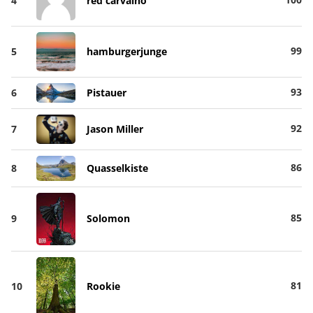
4
red carvalho
99
5
hamburgerjunge
93
6
Pistauer
92
7
Jason Miller
86
8
Quasselkiste
85
9
Solomon
81
10
Rookie