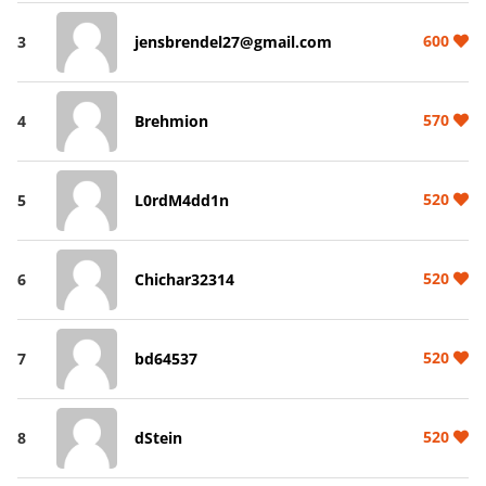
600
3
jensbrendel27@gmail.com
570
4
Brehmion
520
5
L0rdM4dd1n
520
6
Chichar32314
520
7
bd64537
520
8
dStein