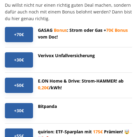
Du willst nicht nur einen richtig guten Deal machen, sondern
dafür auch noch mit einem Bonus belohnt werden? Dann bist
du hier genau richtig.
GASAG
Bonus
: Strom oder Gas +
70€
Bonus
+70€
vom Doc!
Verivox Unfallversicherung
+30€
E.ON Home & Drive: Strom-HAMMER! ab
+50€
0,20€
/kWh!
Bitpanda
+30€
quirion: ETF-Sparplan mit
175€
Prämien! 🤯
+55€