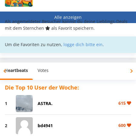
Alle anzeigen
Als angemeldeter Besucher kannst du deine Lieblings-Deals
mit dem Sternchen
als Favorit speichern.
Um die Favoriten zu nutzen,
logge dich bitte ein
.
Heartbeats
Votes
Die Top 10 User der Woche:
615
1
ASTRA.
600
2
bd4941