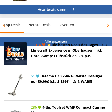
Heartbeats sammeln?
Top Deals
Neuste Deals
Favoriten
Alle anzeigen
17074
💥 Die besten Deals des Tages – z.B.
Minecraft Experience in Oberhausen inkl.
Hotel &amp; Frühstück ab 59€ p.P.
51
Dreame U10 2-in-1-Stielstaubsauger
nur 59,99€ (statt 139€) - ⚠️ B-WARE!
286
4-tlg. Topfset WMF Compact Cuisine