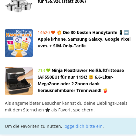
für 155,92€ (statt 200€)
14620
💥 Die 30 besten Handytarife 📱➡️
Apple iPhone, Samsung Galaxy, Google Pixel
uvm. + SIM-Only-Tarife
213
Ninja FlexDrawer Heißluftfritteuse
(AF550EU) für nur 119€! 😀 6,6-Liter-
MegaZone oder 2 Zonen dank
herausnehmbarer Trennwand! 🍟
Als angemeldeter Besucher kannst du deine Lieblings-Deals
mit dem Sternchen
als Favorit speichern.
Um die Favoriten zu nutzen,
logge dich bitte ein
.