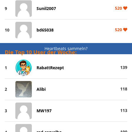
520
9
Sunil2007
520
10
bd65038
Heartbeats sammeln?
Die Top 10 User der Woche:
139
1
RabattRezept
118
2
Alibi
113
3
MW197
100