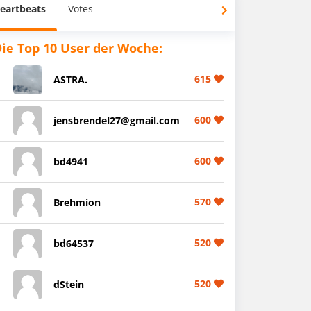
eartbeats
Votes
ie Top 10 User der Woche:
615
ASTRA.
600
jensbrendel27@gmail.com
600
bd4941
570
Brehmion
520
bd64537
520
dStein