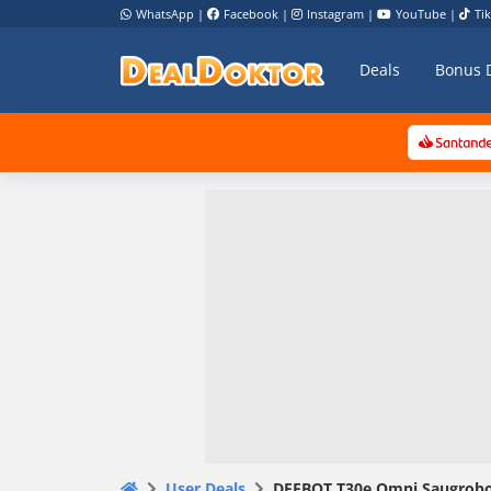
WhatsApp
|
Facebook
|
Instagram
|
YouTube
|
Ti
Deals
Bonus 
User Deals
DEEBOT T30e Omni Saugrobo