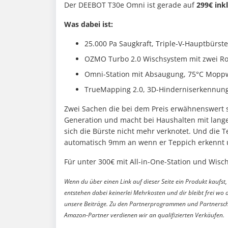
Der DEEBOT T30e Omni ist gerade auf
299€ ink
Was dabei ist:
25.000 Pa Saugkraft, Triple-V-Hauptbürste
OZMO Turbo 2.0 Wischsystem mit zwei R
Omni-Station mit Absaugung, 75°C Moppw
TrueMapping 2.0, 3D-Hinderniserkennu
Zwei Sachen die bei dem Preis erwähnenswert si
Generation und macht bei Haushalten mit lange
sich die Bürste nicht mehr verknotet. Und die T
automatisch 9mm an wenn er Teppich erkennt un
Für unter 300€ mit All-in-One-Station und Wisc
Wenn du über einen Link auf dieser Seite ein Produkt kaufst, 
entstehen dabei keinerlei Mehrkosten und dir bleibt frei wo 
unsere Beiträge. Zu den Partnerprogrammen und Partnersch
Amazon-Partner verdienen wir an qualifizierten Verkäufen.