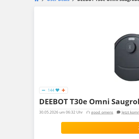
144
DEEBOT T30e Omni Saugro
30.05.2026
um 06:32 Uhr
good_omens
Jetzt kom