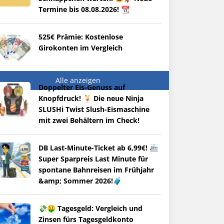
Termine bis 08.08.2026! 📆
525€ Prämie: Kostenlose
Girokonten im Vergleich
Alle anzeigen
Doppelter Eis-Genuss auf
Knopfdruck! 🍹 Die neue Ninja
SLUSHi Twist Slush-Eismaschine
mit zwei Behältern im Check!
DB Last-Minute-Ticket ab 6,99€! 🚈
Super Sparpreis Last Minute für
spontane Bahnreisen im Frühjahr
&amp; Sommer 2026!🧳
💸🤑 Tagesgeld: Vergleich und
Zinsen fürs Tagesgeldkonto