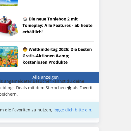
🎲 Die neue Toniebox 2 mit
Tonieplay: Alle Features - ab heute
erhältlich!
🧒 Weltkindertag 2025: Die besten
Gratis-Aktionen &amp;
kostenlosen Produkte
Alle anzeigen
ls angemeldeter Besucher kannst du deine
ieblings-Deals mit dem Sternchen
als Favorit
peichern.
m die Favoriten zu nutzen,
logge dich bitte ein
.