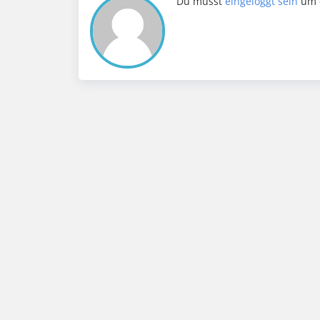
Du musst
eingeloggt sein
um 