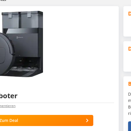
D
D
boter
D
m
mentieren
B
r
Zum Deal