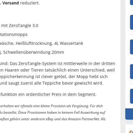
l. Versand
reduziert.
 mit ZeroTangle 3.0
otationsmopps
äsche, Heißlufttrocknung, 4L Wassertank
ng, Schwellenüberwindung 20mm
nd: Das ZeroTangle-System ist mittlerweile in der dritten
n Haaren oder Tieren tatsächlich einen Unterschied, weil
eppicherkennung ist clever gelöst, der Mopp hebt sich
d saugt zuerst alle Teppiche bevor gewischt wird.
hfunktion ein ordentlicher Preis in dem Segment.
erhalten wir oftmals eine kleine Provision als Vergütung. Für dich
du bestellst. Diese Provisionen haben in keinem Fall Auswirkung auf
aften gehört unter anderem eBay und das Amazon PartnerNet. Als
T