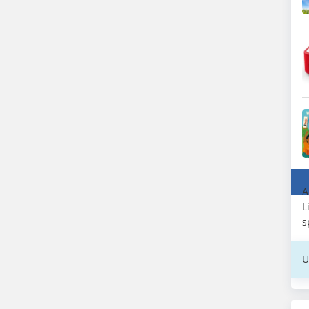
A
L
s
U