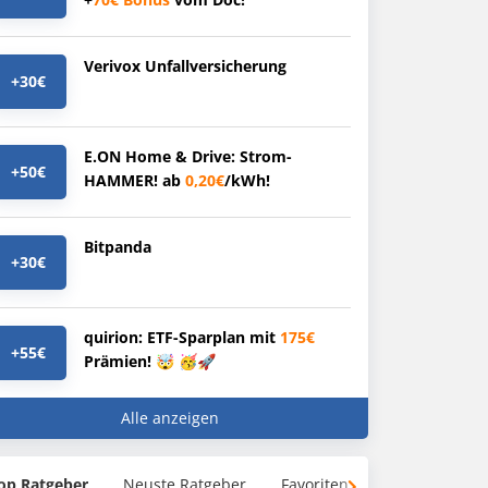
Verivox Unfallversicherung
+30€
E.ON Home & Drive: Strom-
+50€
HAMMER! ab
0,20€
/kWh!
Bitpanda
+30€
quirion: ETF-Sparplan mit
175€
+55€
Prämien! 🤯 🥳🚀
Alle anzeigen
op Ratgeber
Neuste Ratgeber
Favoriten