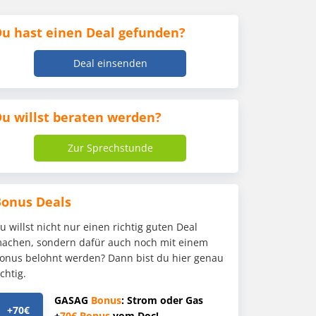
u hast einen Deal gefunden?
Deal einsenden
u willst beraten werden?
Zur Sprechstunde
Bonus Deals
u willst nicht nur einen richtig guten Deal
achen, sondern dafür auch noch mit einem
onus belohnt werden? Dann bist du hier genau
ichtig.
GASAG
Bonus
: Strom oder Gas
+70€
+
70€
Bonus
vom Doc!