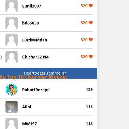
520
Sunil2007
520
bd65038
520
L0rdM4dd1n
520
0
Chichar32314
Heartbeats sammeln?
ie Top 10 User der Woche:
139
RabattRezept
118
Alibi
113
MW197