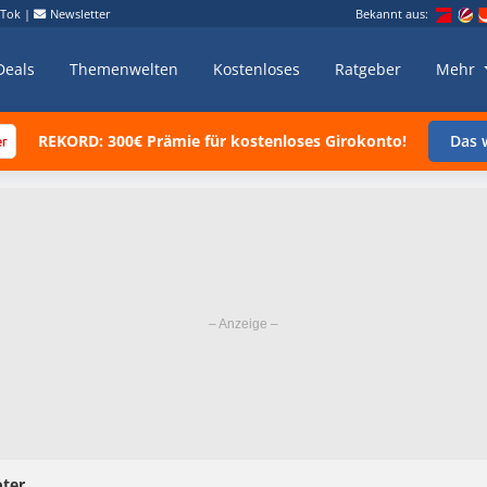
kTok
|
Newsletter
Bekannt aus:
Deals
Themenwelten
Kostenloses
Ratgeber
Mehr
REKORD: 300€ Prämie für kostenloses Girokonto!
Das w
ter