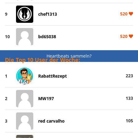
520
9
chef1313
520
10
bd65038
Heartbeats sammeln?
Die Top 10 User der Woche:
223
1
RabattRezept
133
2
MW197
105
3
red carvalho