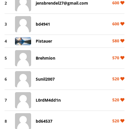
600
2
jensbrendel27@gmail.com
600
3
bd4941
580
4
Pistauer
570
5
Brehmion
520
6
Sunil2007
520
7
L0rdM4dd1n
520
8
bd64537