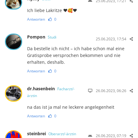
25.06.2023, 17:21
Ich liebe Lakritze ♥️🥰♥️
Antworten
0
Pompon
Studi
25.06.2023, 17:54
Da bestelle ich nicht – ich habe schon mal eine
Gratisprobe versprochen bekommen und nie
erhalten, deshalb.
Antworten
0
dr.hasenbein
Facharzt/-
26.06.2023, 06:26
ärztin
na das ist ja mal ne leckere angelegenheit
Antworten
0
steinbrei
Oberarzt/-ärztin
26.06.2023, 07:19