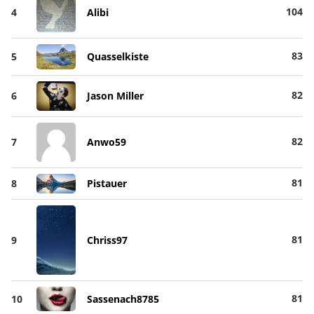
104
4
Alibi
83
5
Quasselkiste
82
6
Jason Miller
82
7
Anwo59
81
8
Pistauer
81
9
Chriss97
81
10
Sassenach8785