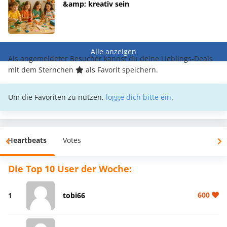
&amp; kreativ sein
Alle anzeigen
Als angemeldeter Besucher kannst du deine Lieblings-Deals
mit dem Sternchen
als Favorit speichern.
Um die Favoriten zu nutzen,
logge dich bitte ein
.
Heartbeats
Votes
Die Top 10 User der Woche:
600
1
tobi66