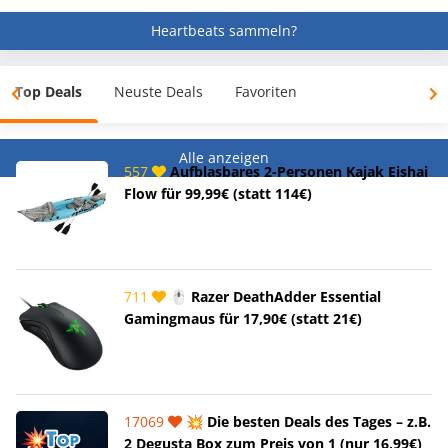
Heartbeats sammeln?
Top Deals
Neuste Deals
Favoriten
Alle anzeigen
557
Aufblasbares 2-Personen Kajak Eishai
Flow für 99,99€ (statt 114€)
711
🖱️ Razer DeathAdder Essential
Gamingmaus für 17,90€ (statt 21€)
17069
💥 Die besten Deals des Tages – z.B.
2 Degusta Box zum Preis von 1 (nur 16,99€)