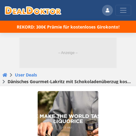
REKORD: 300€ Prämie für kostenloses Girokonto!
User Deals
Dänisches Gourmet-Lakritz mit Schokoladenüberzug kostenlos probieren am 07.07.2023 in München, Hamburg, Berlin oder im Online