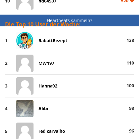
520
10
bd64537
Heartbeats sammeln?
Die Top 10 User der Woche:
138
1
RabattRezept
110
2
MW197
100
3
Hanna92
98
4
Alibi
96
5
red carvalho