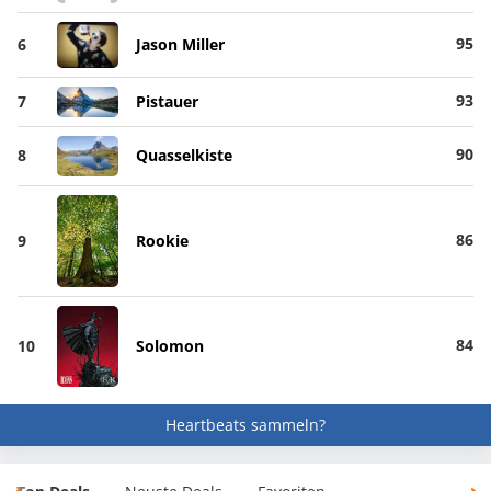
95
6
Jason Miller
93
7
Pistauer
90
8
Quasselkiste
86
9
Rookie
84
10
Solomon
Heartbeats sammeln?