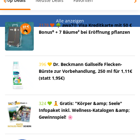
Top Deals
Neuste Deals
Favoriten
Alle anzeigen
2178
🌳 awa7® Visa Kreditkarte mit 50 €
Bonus⁶ + 7 Bäume² bei Eröffnung pflanzen
396
Dr. Beckmann Gallseife Flecken-
Bürste zur Vorbehandlung, 250 ml für 1,11€
(statt 1,95€)
324
🧘 Gratis: "Körper &amp; Seele"
Infopaket inkl. Wellness-Katalogen &amp;
Gewinnspiel! 🌸