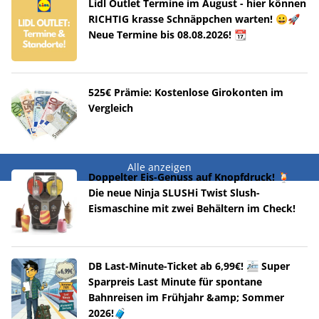
Lidl Outlet Termine im August - hier können
RICHTIG krasse Schnäppchen warten! 😀🚀
Neue Termine bis 08.08.2026! 📆
525€ Prämie: Kostenlose Girokonten im
Vergleich
Alle anzeigen
Doppelter Eis-Genuss auf Knopfdruck! 🍹
Die neue Ninja SLUSHi Twist Slush-
Eismaschine mit zwei Behältern im Check!
DB Last-Minute-Ticket ab 6,99€! 🚈 Super
Sparpreis Last Minute für spontane
Bahnreisen im Frühjahr &amp; Sommer
2026!🧳