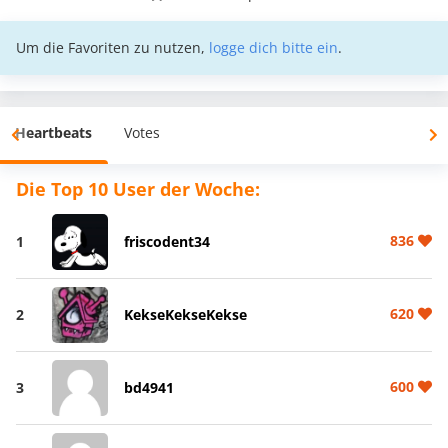
Um die Favoriten zu nutzen,
logge dich bitte ein
.
Heartbeats
Votes
Die Top 10 User der Woche:
836
1
friscodent34
620
2
KekseKekseKekse
600
3
bd4941