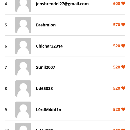
600
4
jensbrendel27@gmail.com
570
5
Brehmion
520
6
Chichar32314
520
7
Sunil2007
520
8
bd65038
520
9
L0rdM4dd1n