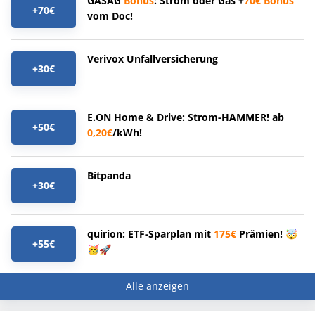
GASAG
Bonus
: Strom oder Gas +
70€
Bonus
+70€
vom Doc!
Verivox Unfallversicherung
+30€
E.ON Home & Drive: Strom-HAMMER! ab
+50€
0,20€
/kWh!
Bitpanda
+30€
quirion: ETF-Sparplan mit
175€
Prämien! 🤯
+55€
🥳🚀
Alle anzeigen