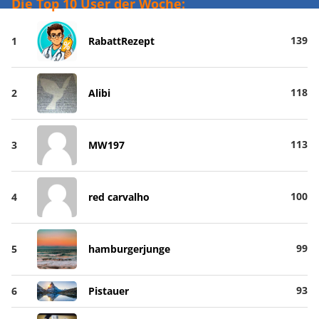
Die Top 10 User der Woche:
139
1
RabattRezept
118
2
Alibi
113
3
MW197
100
4
red carvalho
99
5
hamburgerjunge
93
6
Pistauer