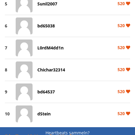
520
5
Sunil2007
520
6
bd65038
520
7
L0rdM4dd1n
520
8
Chichar32314
520
9
bd64537
520
10
dStein
Heartbeats sammeln?