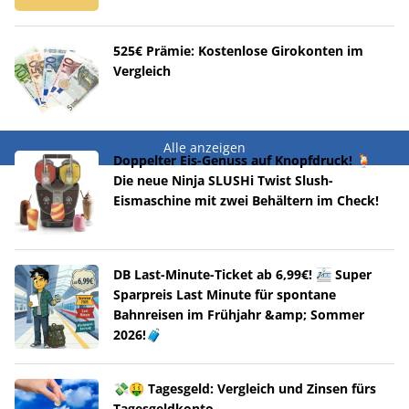
525€ Prämie: Kostenlose Girokonten im
Vergleich
Alle anzeigen
Doppelter Eis-Genuss auf Knopfdruck! 🍹
Die neue Ninja SLUSHi Twist Slush-
Eismaschine mit zwei Behältern im Check!
DB Last-Minute-Ticket ab 6,99€! 🚈 Super
Sparpreis Last Minute für spontane
Bahnreisen im Frühjahr &amp; Sommer
2026!🧳
💸🤑 Tagesgeld: Vergleich und Zinsen fürs
Tagesgeldkonto