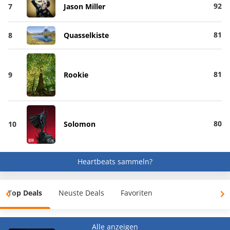
92
7
Jason Miller
81
8
Quasselkiste
81
9
Rookie
80
10
Solomon
Heartbeats sammeln?
Top Deals
Neuste Deals
Favoriten
Alle anzeigen