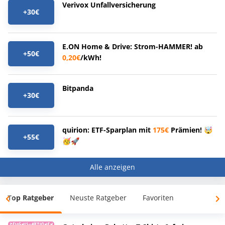
Verivox Unfallversicherung
+30€
E.ON Home & Drive: Strom-HAMMER! ab
+50€
0,20€
/kWh!
Bitpanda
+30€
quirion: ETF-Sparplan mit
175€
Prämien! 🤯
+55€
🥳🚀
Alle anzeigen
Top Ratgeber
Neuste Ratgeber
Favoriten