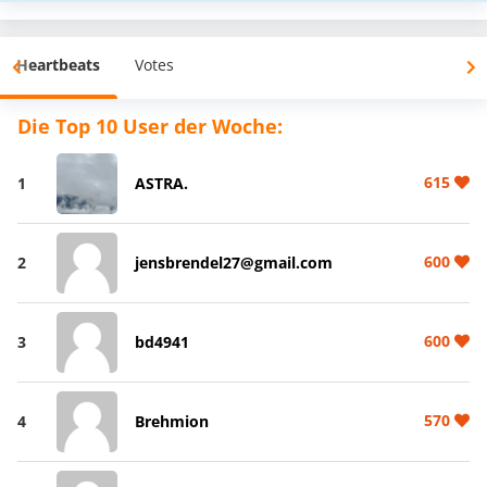
Heartbeats
Votes
Die Top 10 User der Woche:
615
1
ASTRA.
600
2
jensbrendel27@gmail.com
600
3
bd4941
570
4
Brehmion