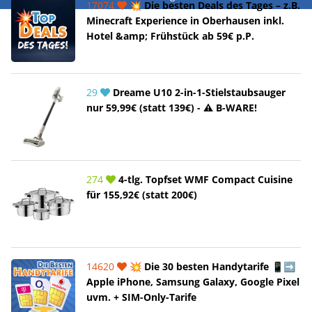
17074
💥 Die besten Deals des Tages – z.B.
Minecraft Experience in Oberhausen inkl.
Hotel &amp; Frühstück ab 59€ p.P.
29
Dreame U10 2-in-1-Stielstaubsauger
nur 59,99€ (statt 139€) - ⚠️ B-WARE!
274
4-tlg. Topfset WMF Compact Cuisine
für 155,92€ (statt 200€)
14620
💥 Die 30 besten Handytarife 📱➡️
Apple iPhone, Samsung Galaxy, Google Pixel
uvm. + SIM-Only-Tarife