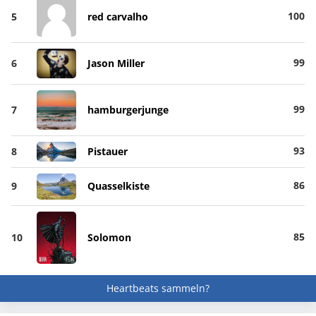
100
5
red carvalho
99
6
Jason Miller
99
7
hamburgerjunge
93
8
Pistauer
86
9
Quasselkiste
85
10
Solomon
Heartbeats sammeln?