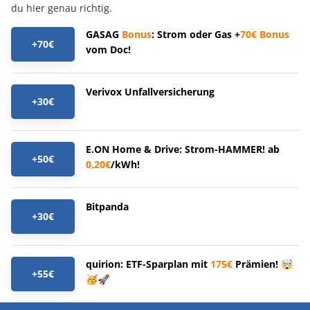
du hier genau richtig.
GASAG
Bonus
: Strom oder Gas +
70€
Bonus
+70€
vom Doc!
Verivox Unfallversicherung
+30€
E.ON Home & Drive: Strom-HAMMER! ab
+50€
0,20€
/kWh!
Bitpanda
+30€
quirion: ETF-Sparplan mit
175€
Prämien! 🤯
+55€
🥳🚀