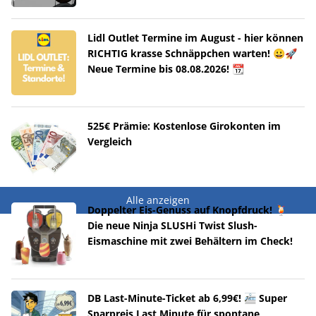
Lidl Outlet Termine im August - hier können
RICHTIG krasse Schnäppchen warten! 😀🚀
Neue Termine bis 08.08.2026! 📆
525€ Prämie: Kostenlose Girokonten im
Vergleich
Alle anzeigen
Doppelter Eis-Genuss auf Knopfdruck! 🍹
Die neue Ninja SLUSHi Twist Slush-
Eismaschine mit zwei Behältern im Check!
DB Last-Minute-Ticket ab 6,99€! 🚈 Super
Sparpreis Last Minute für spontane