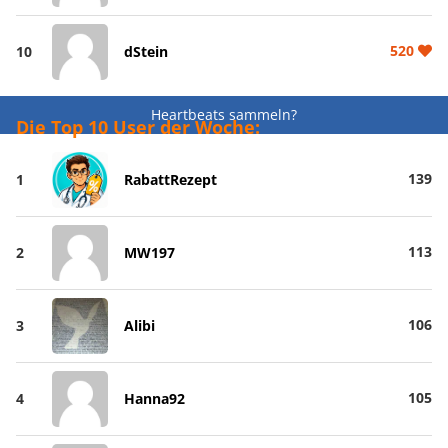
520
10
dStein
Heartbeats sammeln?
Die Top 10 User der Woche:
139
1
RabattRezept
113
2
MW197
106
3
Alibi
105
4
Hanna92