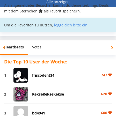
Alle anzeigen
Als angemeldeter Besucher kannst du deine Lieblings-Deals
mit dem Sternchen
als Favorit speichern.
Um die Favoriten zu nutzen,
logge dich bitte ein
.
Heartbeats
Votes
Die Top 10 User der Woche:
747
1
friscodent34
620
2
KekseKekseKekse
600
3
bd4941