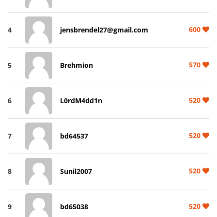
600
4
jensbrendel27@gmail.com
570
5
Brehmion
520
6
L0rdM4dd1n
520
7
bd64537
520
8
Sunil2007
520
9
bd65038