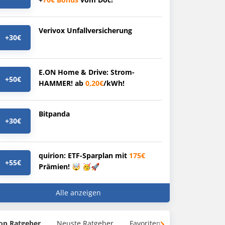
Verivox Unfallversicherung
+30€
E.ON Home & Drive: Strom-
+50€
HAMMER! ab
0,20€
/kWh!
Bitpanda
+30€
quirion: ETF-Sparplan mit
175€
+55€
Prämien! 🤯 🥳🚀
Alle anzeigen
op Ratgeber
Neuste Ratgeber
Favoriten