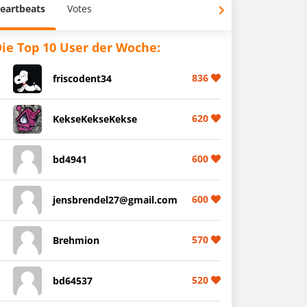
eartbeats
Votes
ie Top 10 User der Woche:
836
friscodent34
620
KekseKekseKekse
600
bd4941
600
jensbrendel27@gmail.com
570
Brehmion
520
bd64537