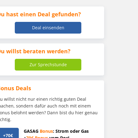
u hast einen Deal gefunden?
Deal einsenden
u willst beraten werden?
Zur Sprechstunde
Bonus Deals
u willst nicht nur einen richtig guten Deal
achen, sondern dafür auch noch mit einem
onus belohnt werden? Dann bist du hier genau
ichtig.
GASAG
Bonus
: Strom oder Gas
+70€
+
70€
Bonus
vom Doc!