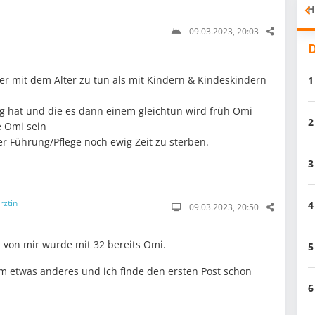
H
09.03.2023, 20:03
D
r mit dem Alter zu tun als mit Kindern & Kindeskindern
1
ng hat und die es dann einem gleichtun wird früh Omi
2
e Omi sein
er Führung/Pflege noch ewig Zeit zu sterben.
3
rztin
4
09.03.2023, 20:50
n von mir wurde mit 32 bereits Omi.
5
um etwas anderes und ich finde den ersten Post schon
6