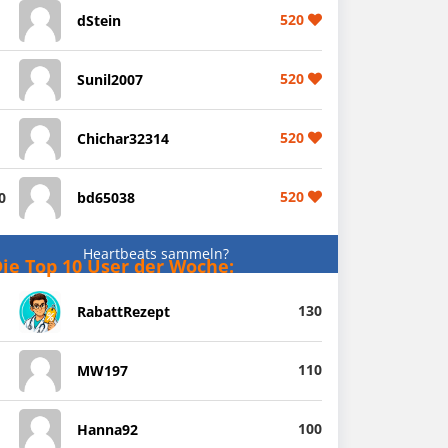
520
dStein
520
Sunil2007
520
Chichar32314
520
0
bd65038
Heartbeats sammeln?
ie Top 10 User der Woche:
130
RabattRezept
110
MW197
100
Hanna92