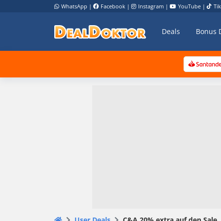
WhatsApp
|
Facebook
|
Instagram
|
YouTube
|
Ti
Deals
Bonus 
User Deals
C&A 20% extra auf den Sale