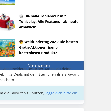
🎲 Die neue Toniebox 2 mit
Tonieplay: Alle Features - ab heute
erhältlich!
🧒 Weltkindertag 2025: Die besten
Gratis-Aktionen &amp;
kostenlosen Produkte
Alle anzeigen
ls angemeldeter Besucher kannst du deine
ieblings-Deals mit dem Sternchen
als Favorit
peichern.
m die Favoriten zu nutzen,
logge dich bitte ein
.