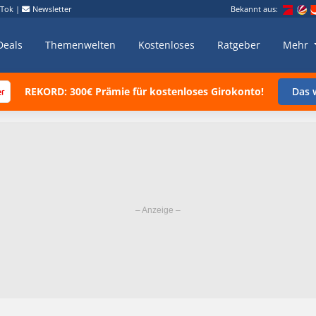
kTok
|
Newsletter
Bekannt aus:
Deals
Themenwelten
Kostenloses
Ratgeber
Mehr
REKORD: 300€ Prämie für kostenloses Girokonto!
Das w