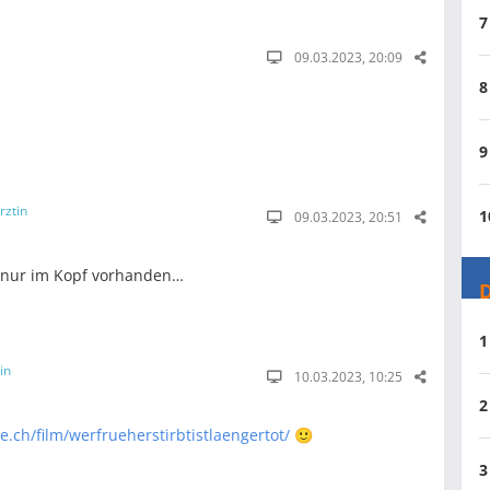
7
09.03.2023, 20:09
8
9
rztin
1
09.03.2023, 20:51
st nur im Kopf vorhanden…
D
1
in
10.03.2023, 10:25
2
.ch/film/werfrueherstirbtistlaengertot/
🙂
3