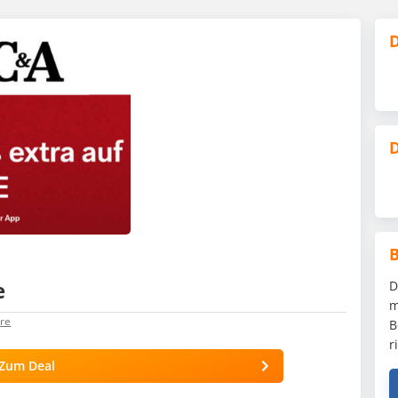
D
D
e
D
m
re
B
r
Zum Deal