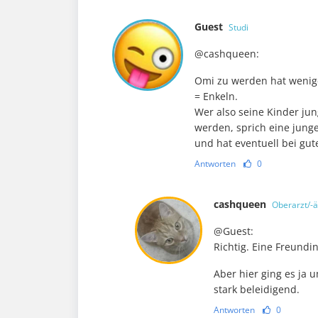
Guest
Studi
@cashqueen:
Omi zu werden hat wenige
= Enkeln.
Wer also seine Kinder ju
werden, sprich eine jung
und hat eventuell bei gut
Antworten
0
cashqueen
Oberarzt/-ä
@Guest:
Richtig. Eine Freundi
Aber hier ging es ja 
stark beleidigend.
Antworten
0