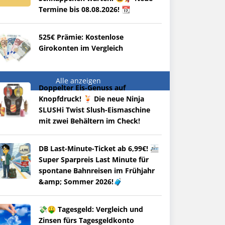
Termine bis 08.08.2026! 📆
525€ Prämie: Kostenlose
Girokonten im Vergleich
Alle anzeigen
Doppelter Eis-Genuss auf
Knopfdruck! 🍹 Die neue Ninja
SLUSHi Twist Slush-Eismaschine
mit zwei Behältern im Check!
DB Last-Minute-Ticket ab 6,99€! 🚈
Super Sparpreis Last Minute für
spontane Bahnreisen im Frühjahr
&amp; Sommer 2026!🧳
💸🤑 Tagesgeld: Vergleich und
Zinsen fürs Tagesgeldkonto