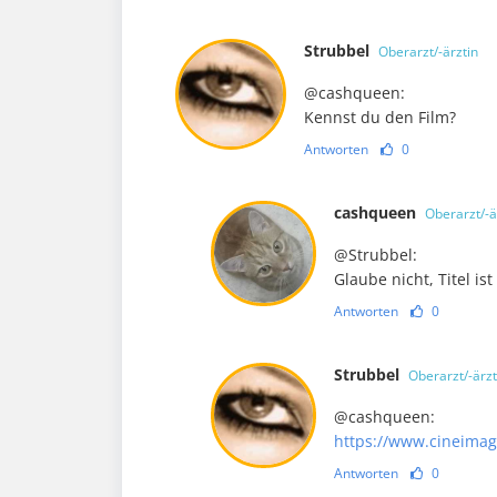
Strubbel
Oberarzt/-ärztin
@cashqueen:
Kennst du den Film?
Antworten
0
cashqueen
Oberarzt/-ä
@Strubbel:
Glaube nicht, Titel i
Antworten
0
Strubbel
Oberarzt/-ärzt
@cashqueen:
https://www.cineimage
Antworten
0