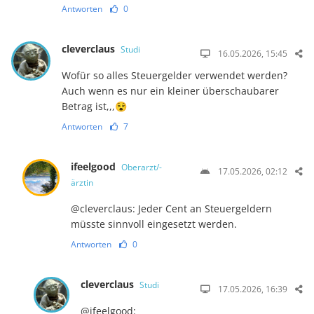
Antworten
0
cleverclaus
Studi
16.05.2026, 15:45
Wofür so alles Steuergelder verwendet werden?
Auch wenn es nur ein kleiner überschaubarer
Betrag ist,,,😵
Antworten
7
ifeelgood
Oberarzt/-
17.05.2026, 02:12
ärztin
@cleverclaus: Jeder Cent an Steuergeldern
müsste sinnvoll eingesetzt werden.
Antworten
0
cleverclaus
Studi
17.05.2026, 16:39
@ifeelgood: