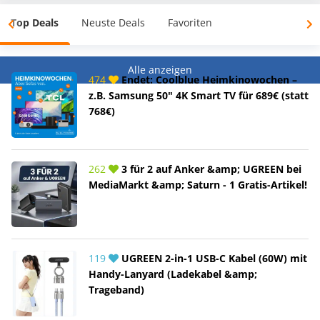
Top Deals
Neuste Deals
Favoriten
Alle anzeigen
474
Endet: Coolblue Heimkinowochen –
z.B. Samsung 50" 4K Smart TV für 689€ (statt
768€)
262
3 für 2 auf Anker &amp; UGREEN bei
MediaMarkt &amp; Saturn - 1 Gratis-Artikel!
119
UGREEN 2-in-1 USB-C Kabel (60W) mit
Handy-Lanyard (Ladekabel &amp;
Trageband)