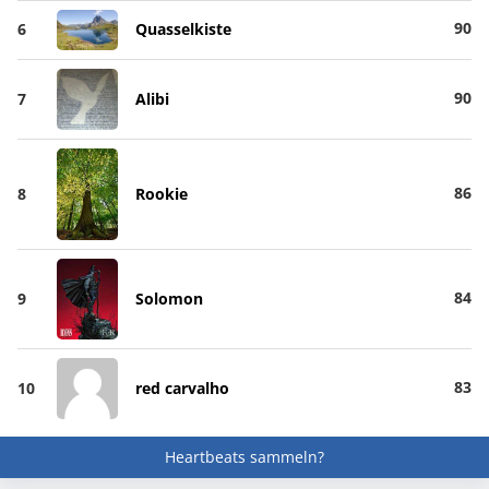
90
6
Quasselkiste
90
7
Alibi
86
8
Rookie
84
9
Solomon
83
10
red carvalho
Heartbeats sammeln?