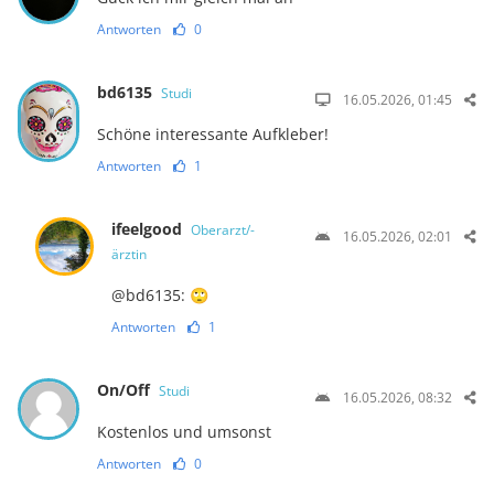
Antworten
0
bd6135
Studi
16.05.2026, 01:45
Schöne interessante Aufkleber!
Antworten
1
ifeelgood
Oberarzt/-
16.05.2026, 02:01
ärztin
@bd6135: 🙄
Antworten
1
On/Off
Studi
16.05.2026, 08:32
Kostenlos und umsonst
Antworten
0