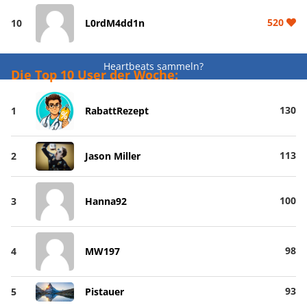
520
10
L0rdM4dd1n
Heartbeats sammeln?
Die Top 10 User der Woche:
130
1
RabattRezept
113
2
Jason Miller
100
3
Hanna92
98
4
MW197
93
5
Pistauer