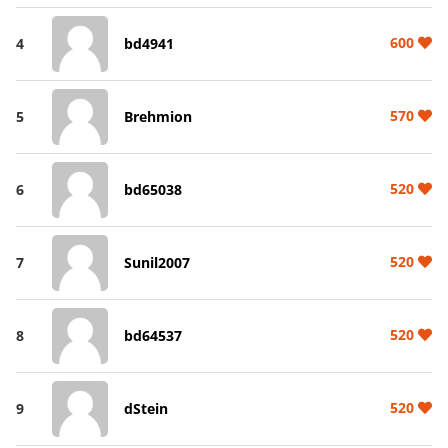
600
4
bd4941
570
5
Brehmion
520
6
bd65038
520
7
Sunil2007
520
8
bd64537
520
9
dStein