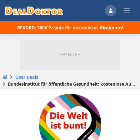
REKORD: 300€ Prämie für kostenloses Girokonto!
User Deals
Bundesinstitut für öffentliche Gesundheit: kostenlose Aufkleber zum Thema Liebesleben