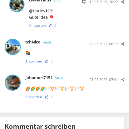
Studi
19.05.2026, 20:22
@Harley112:
Gute Idee 🎈
Antworten
0
tchNico
Studi
20.05.2026, 00:12
🏳️‍🌈
Antworten
3
johannes7151
Studi
21.05.2026, 07:41
🌈🌈🌈🌈🏳️‍⚧️🏳️‍⚧️🏳️‍⚧️🏳️‍⚧️
Antworten
1
Kommentar schreiben