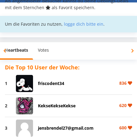
Als angemeldeter Besucher kannst du deine Lieblings-Deals
mit dem Sternchen
als Favorit speichern.
Um die Favoriten zu nutzen,
logge dich bitte ein
.
Heartbeats
Votes
Die Top 10 User der Woche:
836
1
friscodent34
620
2
KekseKekseKekse
600
3
jensbrendel27@gmail.com