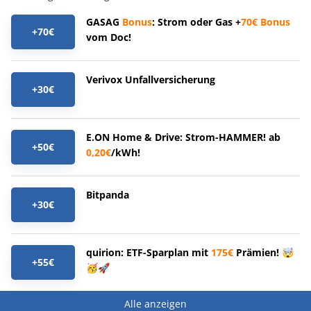
GASAG
Bonus
: Strom oder Gas +
70€
Bonus
+70€
vom Doc!
Verivox Unfallversicherung
+30€
E.ON Home & Drive: Strom-HAMMER! ab
+50€
0,20€
/kWh!
Bitpanda
+30€
quirion: ETF-Sparplan mit
175€
Prämien! 🤯
+55€
🥳🚀
Alle anzeigen