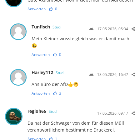
Antworten
0
Tunfisch
Studi
17.05.2026, 05:34
Mein Kleiner wusste gleich was er damit macht
😃
Antworten
0
Harley112
Studi
18.05.2026, 16:47
Ans Büro der AfD👍🤭
Antworten
3
regloh65
Studi
17.05.2026, 09:17
Da hat der Schwager von dem für diesen Müll
verantwortlichem bestimmt ne Druckerei.
Antworten
1