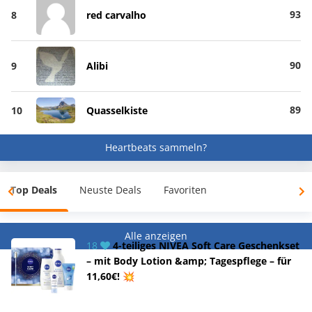
93
8
red carvalho
90
9
Alibi
89
10
Quasselkiste
Heartbeats sammeln?
Top Deals
Neuste Deals
Favoriten
Alle anzeigen
18
4-teiliges NIVEA Soft Care Geschenkset
– mit Body Lotion &amp; Tagespflege – für
11,60€! 💥