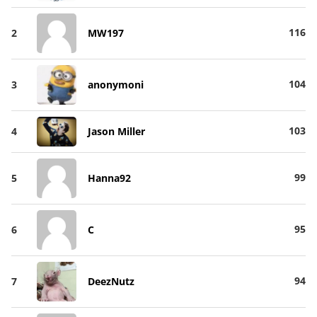
116
2
MW197
104
3
anonymoni
103
4
Jason Miller
99
5
Hanna92
95
6
C
94
7
DeezNutz