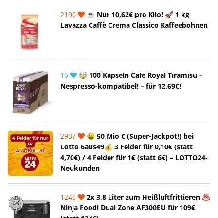
2190
☕ Nur 10,62€ pro Kilo! 🚀 1 kg
Lavazza Caffè Crema Classico Kaffeebohnen
16
🤯 100 Kapseln Café Royal Tiramisu –
Nespresso-kompatibel! – für 12,69€!
2937
🤑 50 Mio € (Super-Jackpot!) bei
Lotto 6aus49💰 3 Felder für 0,10€ (statt
4,70€) / 4 Felder für 1€ (statt 6€) – LOTTO24-
Neukunden
1246
2x 3,8 Liter zum Heißluftfrittieren ♨️
Ninja Foodi Dual Zone AF300EU für 109€