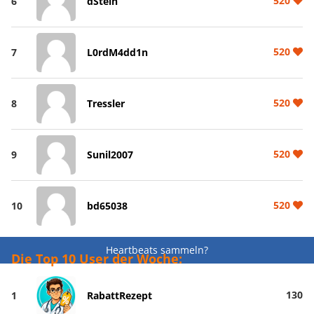
520
6
dStein
520
7
L0rdM4dd1n
520
8
Tressler
520
9
Sunil2007
520
10
bd65038
Heartbeats sammeln?
Die Top 10 User der Woche:
130
1
RabattRezept