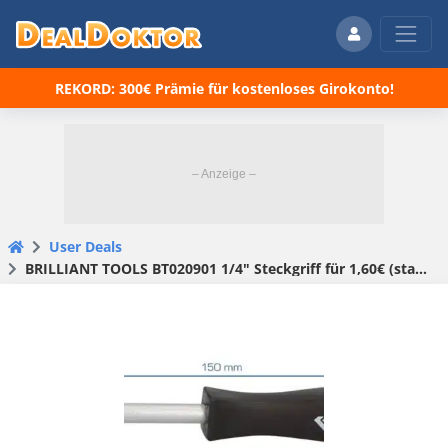
REKORD: 300€ Prämie für kostenloses Girokonto!
User Deals
BRILLIANT TOOLS BT020901 1/4" Steckgriff für 1,60€ (statt 3,99€)