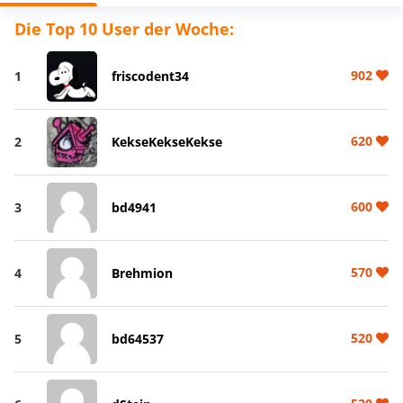
Die Top 10 User der Woche:
902
1
friscodent34
620
2
KekseKekseKekse
600
3
bd4941
570
4
Brehmion
520
5
bd64537