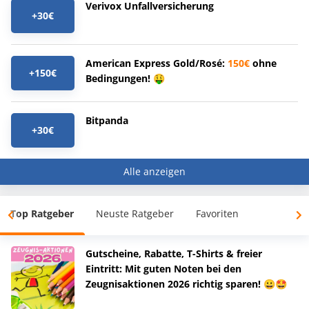
Verivox Unfallversicherung
+30€
American Express Gold/Rosé:
150€
ohne
+150€
Bedingungen! 🤑
Bitpanda
+30€
Alle anzeigen
Top Ratgeber
Neuste Ratgeber
Favoriten
Gutscheine, Rabatte, T-Shirts & freier
Eintritt: Mit guten Noten bei den
Zeugnisaktionen 2026 richtig sparen! 😀🤩