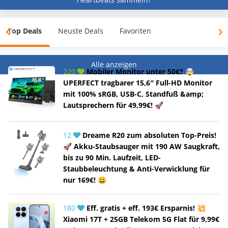
Top Deals
Neuste Deals
Favoriten
Alle anzeigen
220
Mobiler Monitor unter 50€? 🤯
UPERFECT tragbarer 15,6″ Full-HD Monitor
mit 100% sRGB, USB-C, Standfuß &amp;
Lautsprechern für 49,99€! 🚀
12
Dreame R20 zum absoluten Top-Preis!
🚀 Akku-Staubsauger mit 190 AW Saugkraft,
bis zu 90 Min. Laufzeit, LED-
Staubbeleuchtung & Anti-Verwicklung für
nur 169€! 😀
180
Eff. gratis + eff. 193€ Ersparnis! 💥
Xiaomi 17T + 25GB Telekom 5G Flat für 9,99€