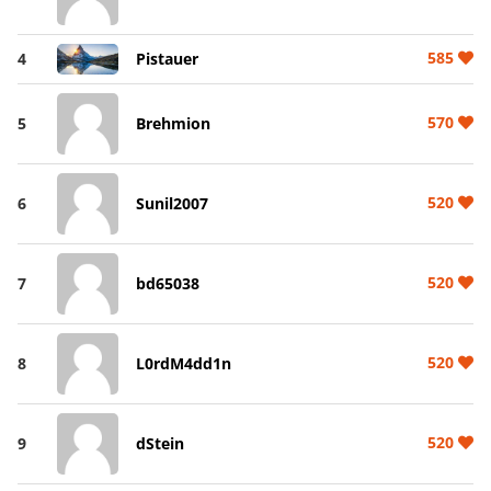
585
4
Pistauer
570
5
Brehmion
520
6
Sunil2007
520
7
bd65038
520
8
L0rdM4dd1n
520
9
dStein