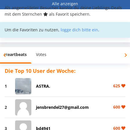
Alle anzeigen
Als angemeldeter Besucher kannst du deine Lieblings-Deals
mit dem Sternchen
als Favorit speichern.
Um die Favoriten zu nutzen,
logge dich bitte ein
.
Heartbeats
Votes
Die Top 10 User der Woche:
625
1
ASTRA.
600
2
jensbrendel27@gmail.com
600
3
bd4941