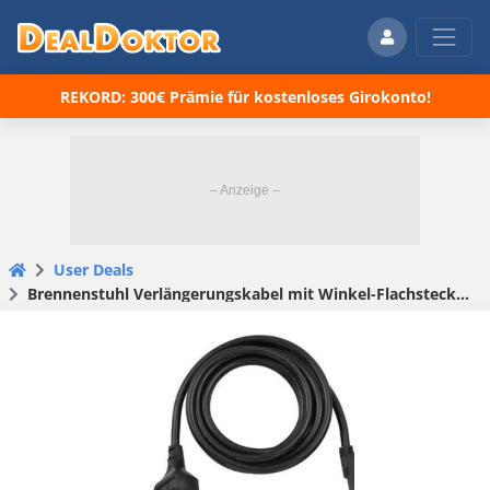
REKORD: 300€ Prämie für kostenloses Girokonto!
User Deals
Brennenstuhl Verlängerungskabel mit Winkel-Flachstecker IP20 ,2m schwarz für 3,46€ (statt 10€)