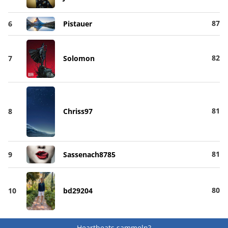
87
6
Pistauer
82
7
Solomon
81
8
Chriss97
81
9
Sassenach8785
80
10
bd29204
Heartbeats sammeln?