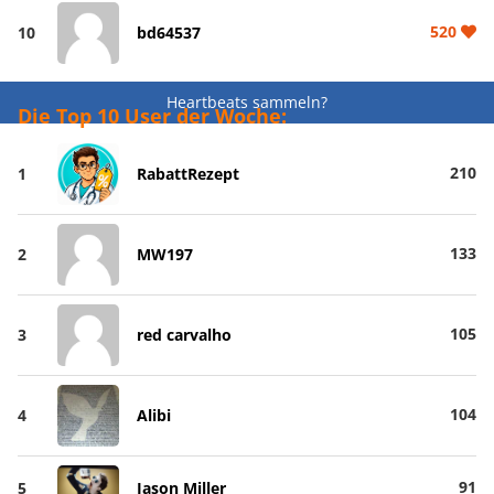
520
10
bd64537
Heartbeats sammeln?
Die Top 10 User der Woche:
210
1
RabattRezept
133
2
MW197
105
3
red carvalho
104
4
Alibi
91
5
Jason Miller