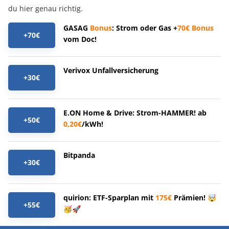
du hier genau richtig.
GASAG
Bonus
: Strom oder Gas +
70€
Bonus
+70€
vom Doc!
Verivox Unfallversicherung
+30€
E.ON Home & Drive: Strom-HAMMER! ab
+50€
0,20€
/kWh!
Bitpanda
+30€
quirion: ETF-Sparplan mit
175€
Prämien! 🤯
+55€
🥳🚀