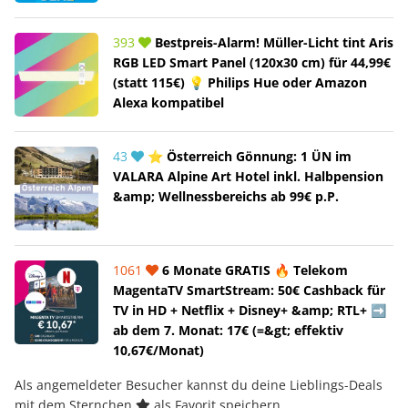
393
Bestpreis-Alarm! Müller-Licht tint Aris
RGB LED Smart Panel (120x30 cm) für 44,99€
(statt 115€) 💡 Philips Hue oder Amazon
Alexa kompatibel
43
⭐ Österreich Gönnung: 1 ÜN im
VALARA Alpine Art Hotel inkl. Halbpension
&amp; Wellnessbereichs ab 99€ p.P.
1061
6 Monate GRATIS 🔥 Telekom
MagentaTV SmartStream: 50€ Cashback für
TV in HD + Netflix + Disney+ &amp; RTL+ ➡️
ab dem 7. Monat: 17€ (=&gt; effektiv
10,67€/Monat)
Als angemeldeter Besucher kannst du deine Lieblings-Deals
mit dem Sternchen
als Favorit speichern.