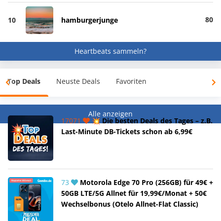
80
10
hamburgerjunge
Heartbeats sammeln?
Top Deals
Neuste Deals
Favoriten
Alle anzeigen
17071
💥 Die besten Deals des Tages – z.B.
Last-Minute DB-Tickets schon ab 6,99€
73
Motorola Edge 70 Pro (256GB) für 49€ +
50GB LTE/5G Allnet für 19,99€/Monat + 50€
Wechselbonus (Otelo Allnet-Flat Classic)