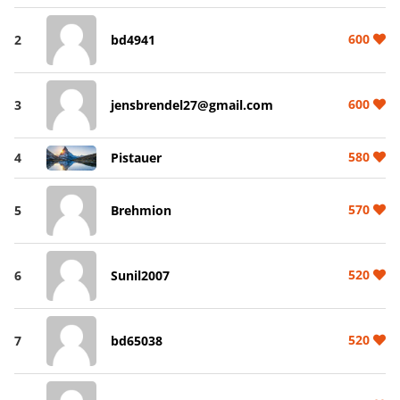
600
2
bd4941
600
3
jensbrendel27@gmail.com
580
4
Pistauer
570
5
Brehmion
520
6
Sunil2007
520
7
bd65038