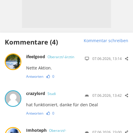
Kommentare (4)
Kommentar schreiben
ifeelgood
Oberarzt/-ärztin
07.06.2026, 13:14
Nette Aktion.
Antworten
0
crazylord
Studi
07.06.2026, 13:42
hat funktioniert, danke für den Deal
Antworten
0
Imhoteph
Oberarzt/-
07.06.2026, 23:00