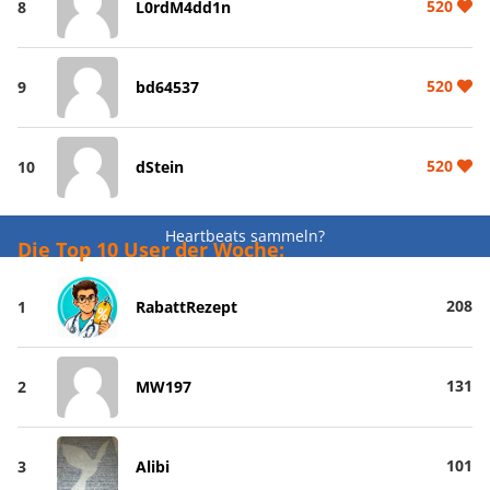
520
8
L0rdM4dd1n
520
9
bd64537
520
10
dStein
Heartbeats sammeln?
Die Top 10 User der Woche:
208
1
RabattRezept
131
2
MW197
101
3
Alibi