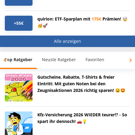
quirion: ETF-Sparplan mit
175€
Prämien! 🤯
+55€
🥳🚀
Alle anzeigen
Top Ratgeber
Neuste Ratgeber
Favoriten
Gutscheine, Rabatte, T-Shirts & freier
Eintritt: Mit guten Noten bei den
Zeugnisaktionen 2026 richtig sparen! 😀🤩
Kfz-Versicherung 2026 WIEDER teurer!? - So
spart ihr dennoch! 🚗💡