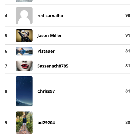
98
4
red carvalho
91
5
Jason Miller
81
6
Pistauer
81
7
Sassenach8785
81
8
Chriss97
80
9
bd29204