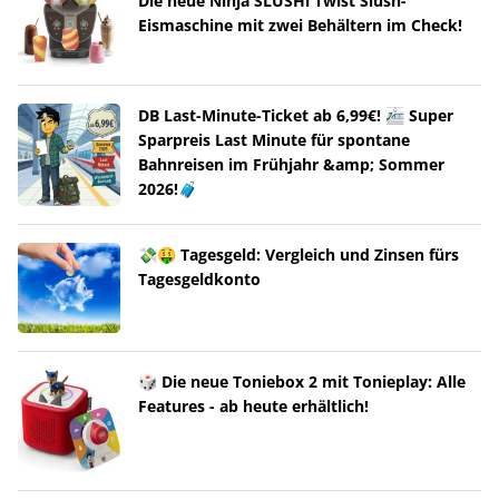
Die neue Ninja SLUSHi Twist Slush-
Eismaschine mit zwei Behältern im Check!
DB Last-Minute-Ticket ab 6,99€! 🚈 Super
Sparpreis Last Minute für spontane
Bahnreisen im Frühjahr &amp; Sommer
2026!🧳
💸🤑 Tagesgeld: Vergleich und Zinsen fürs
Tagesgeldkonto
🎲 Die neue Toniebox 2 mit Tonieplay: Alle
Features - ab heute erhältlich!