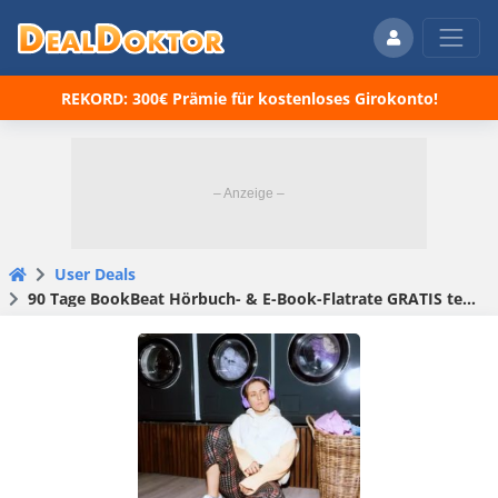
REKORD: 300€ Prämie für kostenloses Girokonto!
User Deals
90 Tage BookBeat Hörbuch- & E-Book-Flatrate GRATIS testen