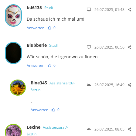
bd6135
Studi
26.07.2025, 01:48
Da schaue ich mich mal um!
Antworten
0
Blubberle
Studi
26.07.2025, 06:56
Wär schön, die irgendwo zu finden
Antworten
0
Bine345
Assistenzarzt/-
26.07.2025, 16:49
ärztin
.
Antworten
0
Lexine
Assistenzarzt/-
26.07.2025, 08:05
ärztin