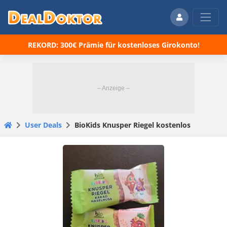
REKORD: 300€ Prämie für kostenloses Girokonto!
User Deals
BioKids Knusper Riegel kostenlos