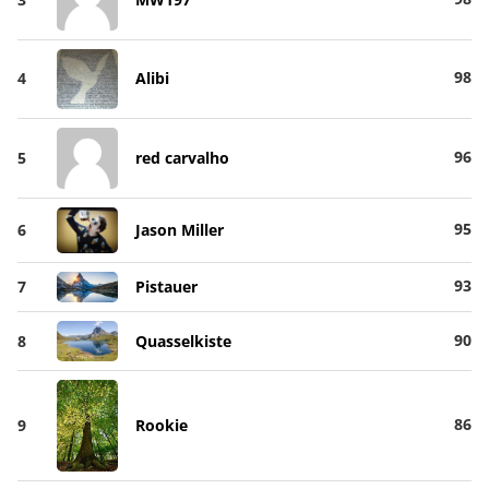
98
4
Alibi
96
5
red carvalho
95
6
Jason Miller
93
7
Pistauer
90
8
Quasselkiste
86
9
Rookie