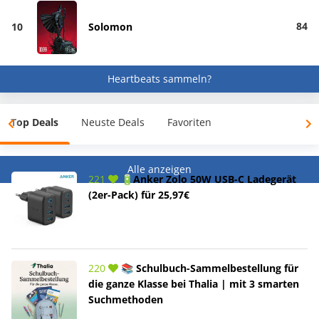
84
10
Solomon
Heartbeats sammeln?
Top Deals
Neuste Deals
Favoriten
Alle anzeigen
221
🔋Anker Zolo 50W USB-C Ladegerät
(2er-Pack) für 25,97€
220
📚 Schulbuch-Sammelbestellung für
die ganze Klasse bei Thalia | mit 3 smarten
Suchmethoden