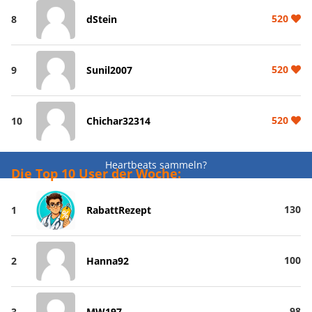
520
8
dStein
520
9
Sunil2007
520
10
Chichar32314
Heartbeats sammeln?
Die Top 10 User der Woche:
130
1
RabattRezept
100
2
Hanna92
98
3
MW197