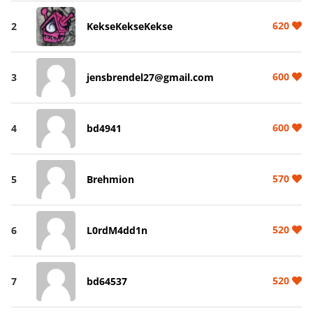
620
2
KekseKekseKekse
600
3
jensbrendel27@gmail.com
600
4
bd4941
570
5
Brehmion
520
6
L0rdM4dd1n
520
7
bd64537