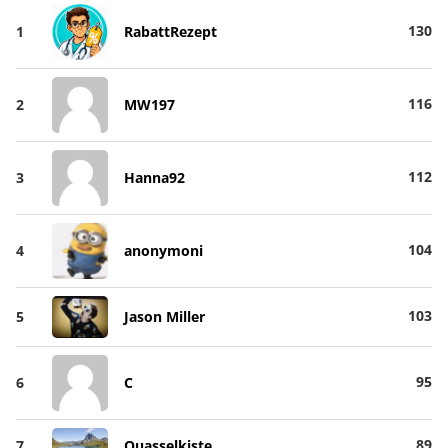
130
1
RabattRezept
116
2
MW197
112
3
Hanna92
104
4
anonymoni
103
5
Jason Miller
95
6
C
89
7
Quasselkiste