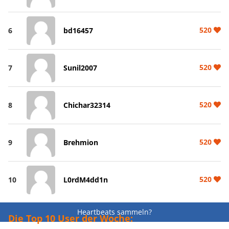
520
6
bd16457
520
7
Sunil2007
520
8
Chichar32314
520
9
Brehmion
520
10
L0rdM4dd1n
Heartbeats sammeln?
Die Top 10 User der Woche: