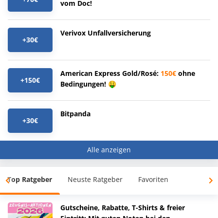
vom Doc!
Verivox Unfallversicherung
+30€
American Express Gold/Rosé:
150€
ohne
+150€
Bedingungen! 🤑
Bitpanda
+30€
Alle anzeigen
Top Ratgeber
Neuste Ratgeber
Favoriten
Gutscheine, Rabatte, T-Shirts & freier