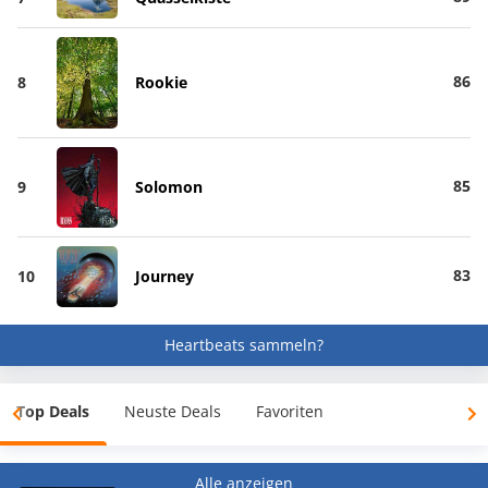
86
8
Rookie
85
9
Solomon
83
10
Journey
Heartbeats sammeln?
Top Deals
Neuste Deals
Favoriten
Alle anzeigen