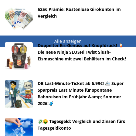
525€ Prämie: Kostenlose Girokonten im
Vergleich
Alle anzeigen
Doppelter Eis-Genuss auf Knopfdruck! 🍹
Die neue Ninja SLUSHi Twist Slush-
Eismaschine mit zwei Behältern im Check!
DB Last-Minute-Ticket ab 6,99€! 🚈 Super
Sparpreis Last Minute für spontane
Bahnreisen im Frühjahr &amp; Sommer
2026!🧳
💸🤑 Tagesgeld: Vergleich und Zinsen fürs
Tagesgeldkonto