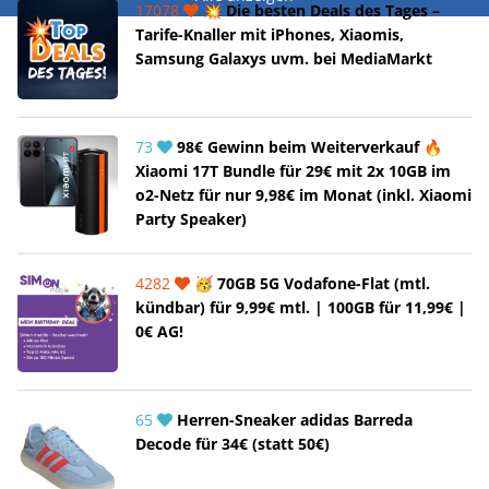
17078
💥 Die besten Deals des Tages –
Tarife-Knaller mit iPhones, Xiaomis,
Samsung Galaxys uvm. bei MediaMarkt
73
98€ Gewinn beim Weiterverkauf 🔥
Xiaomi 17T Bundle für 29€ mit 2x 10GB im
o2-Netz für nur 9,98€ im Monat (inkl. Xiaomi
Party Speaker)
4282
🥳 70GB 5G Vodafone-Flat (mtl.
kündbar) für 9,99€ mtl. | 100GB für 11,99€ |
0€ AG!
65
Herren-Sneaker adidas Barreda
Decode für 34€ (statt 50€)