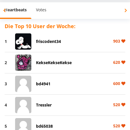
Heartbeats
Votes
Die Top 10 User der Woche:
903
1
friscodent34
620
2
KekseKekseKekse
600
3
bd4941
520
4
Tressler
520
5
bd65038