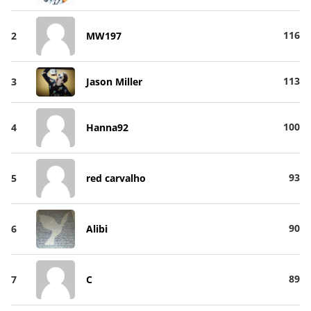
116
2
MW197
113
3
Jason Miller
100
4
Hanna92
93
5
red carvalho
90
6
Alibi
89
7
C