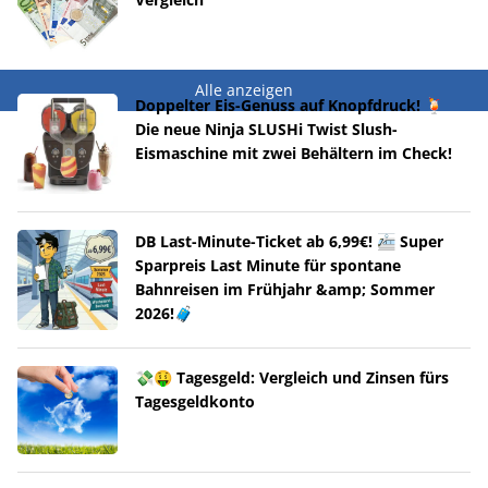
Alle anzeigen
Doppelter Eis-Genuss auf Knopfdruck! 🍹
Die neue Ninja SLUSHi Twist Slush-
Eismaschine mit zwei Behältern im Check!
DB Last-Minute-Ticket ab 6,99€! 🚈 Super
Sparpreis Last Minute für spontane
Bahnreisen im Frühjahr &amp; Sommer
2026!🧳
💸🤑 Tagesgeld: Vergleich und Zinsen fürs
Tagesgeldkonto