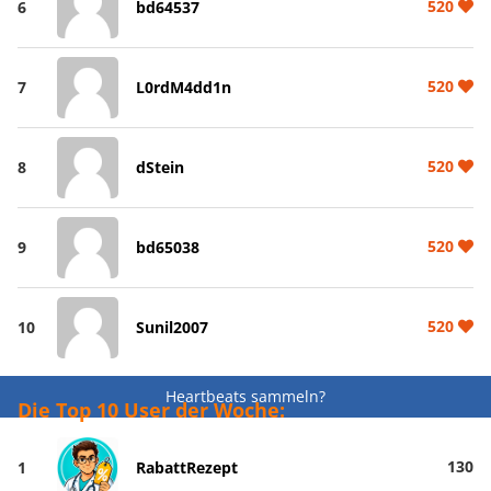
520
6
bd64537
520
7
L0rdM4dd1n
520
8
dStein
520
9
bd65038
520
10
Sunil2007
Heartbeats sammeln?
Die Top 10 User der Woche:
130
1
RabattRezept