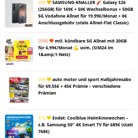
690
SAMSUNG-KNALLER 🧨 Galaxy S26
(256GB) für 169€ + 50€ Wechselbonus + 50GB
5G Vodafone Allnet für 19,99€/Monat + 0€
Anschlussgebühr (otelo Allnet-Flat Classic)
2090
mtl. kündbare 5G Allnet mit 20GB
für 6,99€/Monat 💪 uvm. (SIM24 im
1&amp;1-Netz)
399
auto motor und sport Halbjahresabo
für 69,55€ + 45€ Prämie – verschiedene
Prämien
476
Endet: Coolblue Heimkinowochen –
z.B. Samsung 50" 4K Smart TV für 689€ (statt
768€)