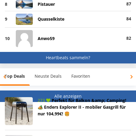
87
8
Pistauer
84
9
Quasselkiste
82
10
Anwo59
Heartbeats sammeln?
Top Deals
Neuste Deals
Favoriten
Alle anzeigen
273
Perfekt für Balkon &amp; Camping!
🏕️ Enders Explorer II - mobiler Gasgrill für
nur 104,99€! 🍔