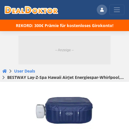
REKORD: 300€ Prämie für kostenloses Girokonto!
User Deals
BESTWAY Lay-Z-Spa Hawaii AirJet Energiespar-Whirlpool, 180 x 180 x 71 cm, 6 Personen 6001H