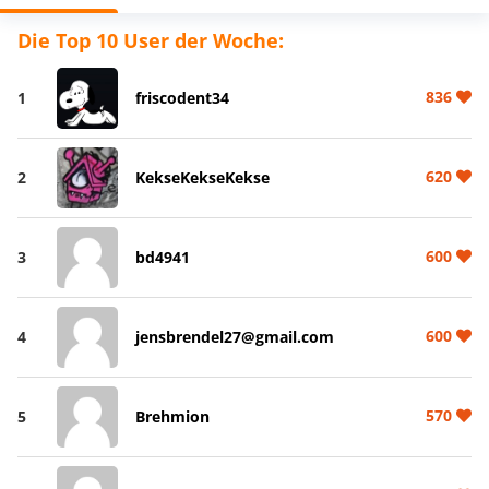
Die Top 10 User der Woche:
836
1
friscodent34
620
2
KekseKekseKekse
600
3
bd4941
600
4
jensbrendel27@gmail.com
570
5
Brehmion