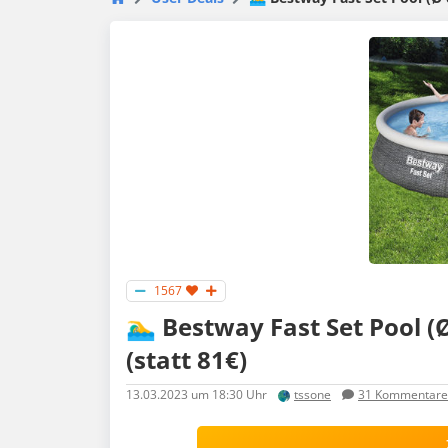
1567
🏊‍♂️ Bestway Fast Set Pool 
(statt 81€)
13.03.2023
um 18:30 Uhr
tssone
31
Kommentare