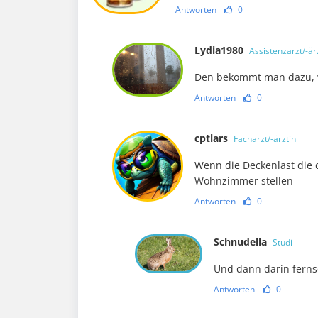
Antworten
0
Lydia1980
Assistenzarzt/-är
Den bekommt man dazu, w
Antworten
0
cptlars
Facharzt/-ärztin
Wenn die Deckenlast die 
Wohnzimmer stellen
Antworten
0
Schnudella
Studi
Und dann darin ferns
Antworten
0