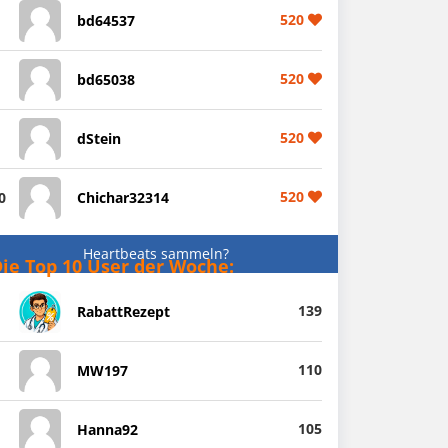
520
bd64537
520
bd65038
520
dStein
520
0
Chichar32314
Heartbeats sammeln?
ie Top 10 User der Woche:
139
RabattRezept
110
MW197
105
Hanna92