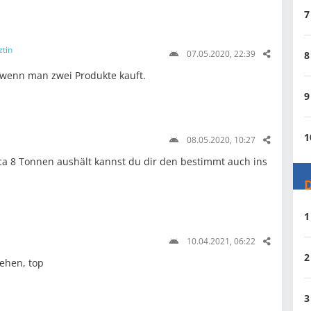
7
ztin
07.05.2020, 22:39
8
enn man zwei Produkte kauft.
9
1
08.05.2020, 10:27
ca 8 Tonnen aushält kannst du dir den bestimmt auch ins
D
1
10.04.2021, 06:22
2
ehen, top
3