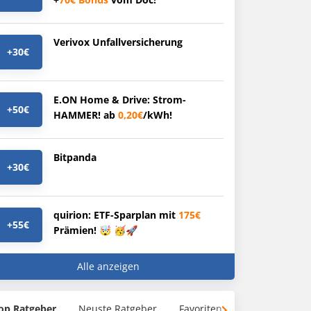
Verivox Unfallversicherung
+30€
E.ON Home & Drive: Strom-
+50€
HAMMER! ab
0,20€
/kWh!
Bitpanda
+30€
quirion: ETF-Sparplan mit
175€
+55€
Prämien! 🤯 🥳🚀
Alle anzeigen
op Ratgeber
Neuste Ratgeber
Favoriten