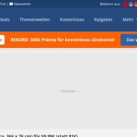
kTok
|
Newsletter
Bekannt aus:
Deals
Themenwelten
Kostenloses
Ratgeber
Mehr
REKORD: 300€ Prämie für kostenloses Girokonto!
Das w
 ca. 366 x 76 cm) für 59,99€ (statt 81€)