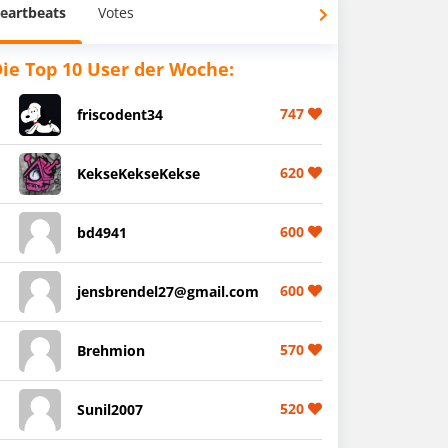
eartbeats
Votes
ie Top 10 User der Woche:
747
friscodent34
620
KekseKekseKekse
600
bd4941
600
jensbrendel27@gmail.com
570
Brehmion
520
Sunil2007