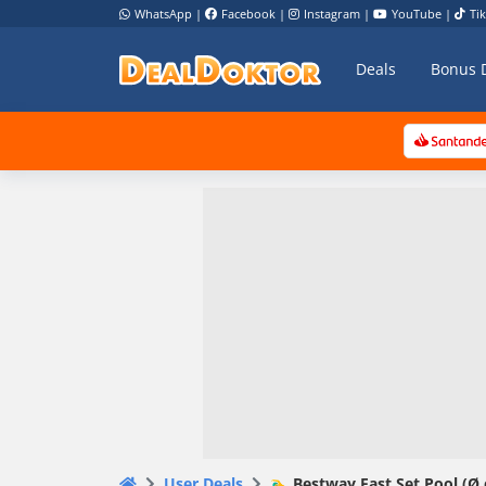
WhatsApp
|
Facebook
|
Instagram
|
YouTube
|
Ti
Deals
Bonus 
User Deals
🏊‍♂️ Bestway Fast Set Pool (Ø