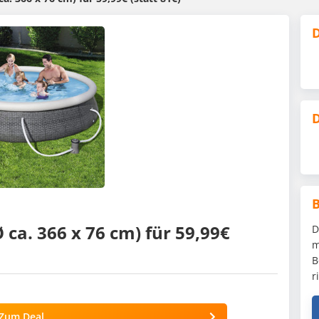
D
D
(Ø ca. 366 x 76 cm) für 59,99€
D
m
B
r
Zum Deal