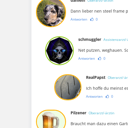
danieln
Oberarzt/-ärztin
Dann lieber nen steel frame 
Antworten
0
schmuggler
Assistenzarzt/-
Net putzen, weghauen. S
Antworten
0
RealPapst
Oberarzt/-är
Ich hoffe du meinst es
Antworten
0
Pilzener
Oberarzt/-ärztin
Braucht man dazu einen Garte