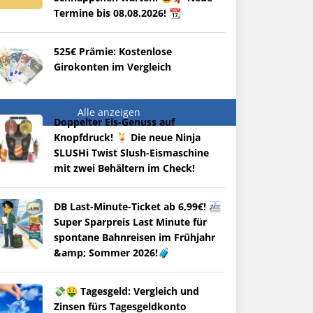
Termine bis 08.08.2026! 📆
525€ Prämie: Kostenlose
Girokonten im Vergleich
Alle anzeigen
Doppelter Eis-Genuss auf
Knopfdruck! 🍹 Die neue Ninja
SLUSHi Twist Slush-Eismaschine
mit zwei Behältern im Check!
DB Last-Minute-Ticket ab 6,99€! 🚈
Super Sparpreis Last Minute für
spontane Bahnreisen im Frühjahr
&amp; Sommer 2026!🧳
💸🤑 Tagesgeld: Vergleich und
Zinsen fürs Tagesgeldkonto