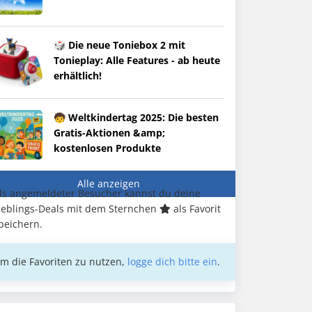
🎲 Die neue Toniebox 2 mit
Tonieplay: Alle Features - ab heute
erhältlich!
🧒 Weltkindertag 2025: Die besten
Gratis-Aktionen &amp;
kostenlosen Produkte
Alle anzeigen
ls angemeldeter Besucher kannst du deine
ieblings-Deals mit dem Sternchen
als Favorit
peichern.
m die Favoriten zu nutzen,
logge dich bitte ein
.