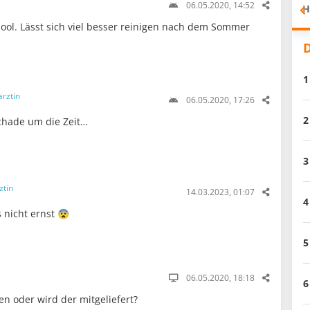
06.05.2020, 14:52
H
pool. Lässt sich viel besser reinigen nach dem Sommer
D
1
ärztin
06.05.2020, 17:26
2
chade um die Zeit…
3
ztin
14.03.2023, 01:07
4
 nicht ernst 😨
5
06.05.2020, 18:18
6
n oder wird der mitgeliefert?