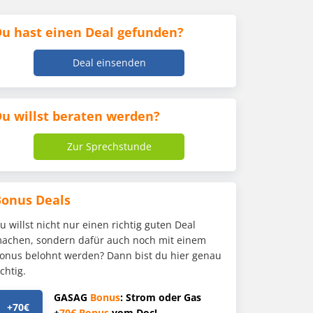
u hast einen Deal gefunden?
Deal einsenden
u willst beraten werden?
Zur Sprechstunde
Bonus Deals
u willst nicht nur einen richtig guten Deal
achen, sondern dafür auch noch mit einem
onus belohnt werden? Dann bist du hier genau
ichtig.
GASAG
Bonus
: Strom oder Gas
+70€
+
70€
Bonus
vom Doc!