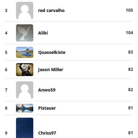
105
3
red carvalho
104
4
Alibi
83
5
Quasselkiste
82
6
Jason Miller
82
7
Anwo59
81
8
Pistauer
81
9
Chriss97