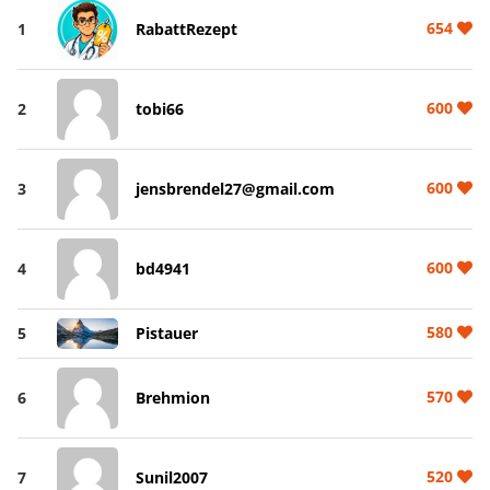
654
1
RabattRezept
600
2
tobi66
600
3
jensbrendel27@gmail.com
600
4
bd4941
580
5
Pistauer
570
6
Brehmion
520
7
Sunil2007