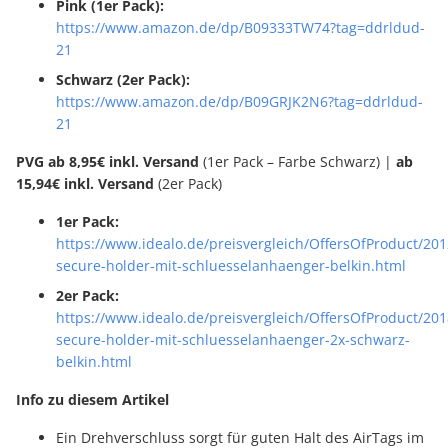
Pink (1er Pack):
https://www.amazon.de/dp/B09333TW74?tag=ddrldud-
21
Schwarz (2er Pack):
https://www.amazon.de/dp/B09GRJK2N6?tag=ddrldud-
21
PVG ab 8,95€ inkl. Versand
(1er Pack – Farbe Schwarz) |
ab
15,94€ inkl. Versand
(2er Pack)
1er Pack:
https://www.idealo.de/preisvergleich/OffersOfProduct/20
secure-holder-mit-schluesselanhaenger-belkin.html
2er Pack:
https://www.idealo.de/preisvergleich/OffersOfProduct/20
secure-holder-mit-schluesselanhaenger-2x-schwarz-
belkin.html
Info zu diesem Artikel
Ein Drehverschluss sorgt für guten Halt des AirTags im