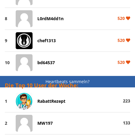
520
8
L0rdM4dd1n
520
9
chef1313
520
10
bd64537
Heartbeats sammeln?
Die Top 10 User der Woche:
223
1
RabattRezept
133
2
MW197