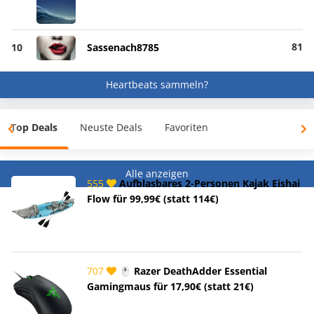
81
10
Sassenach8785
Heartbeats sammeln?
Top Deals
Neuste Deals
Favoriten
Alle anzeigen
555
Aufblasbares 2-Personen Kajak Eishai
Flow für 99,99€ (statt 114€)
707
🖱️ Razer DeathAdder Essential
Gamingmaus für 17,90€ (statt 21€)