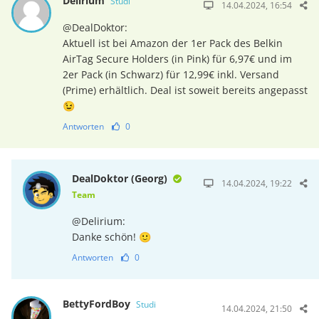
Delirium
Studi
14.04.2024, 16:54
@DealDoktor:
Aktuell ist bei Amazon der 1er Pack des Belkin
AirTag Secure Holders (in Pink) für 6,97€ und im
2er Pack (in Schwarz) für 12,99€ inkl. Versand
(Prime) erhältlich. Deal ist soweit bereits angepasst
😉
Antworten
0
DealDoktor (Georg)
14.04.2024, 19:22
Team
@Delirium:
Danke schön! 🙂
Antworten
0
BettyFordBoy
Studi
14.04.2024, 21:50