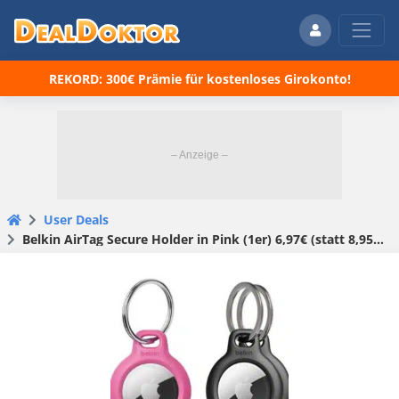
REKORD: 300€ Prämie für kostenloses Girokonto!
User Deals
Belkin AirTag Secure Holder in Pink (1er) 6,97€ (statt 8,95€) | Schwarz (2er) 12,99€ (statt 15,94€)