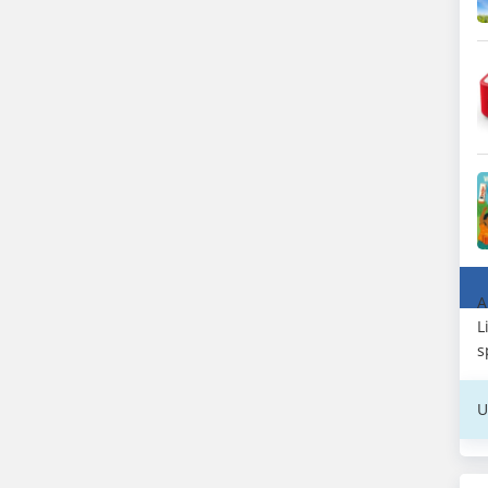
A
L
s
U