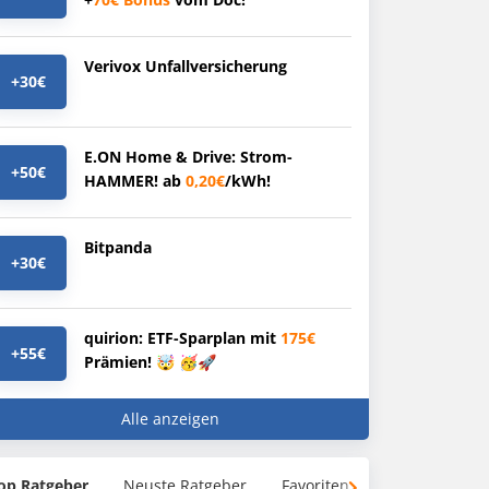
Verivox Unfallversicherung
+30€
E.ON Home & Drive: Strom-
+50€
HAMMER! ab
0,20€
/kWh!
Bitpanda
+30€
quirion: ETF-Sparplan mit
175€
+55€
Prämien! 🤯 🥳🚀
Alle anzeigen
op Ratgeber
Neuste Ratgeber
Favoriten