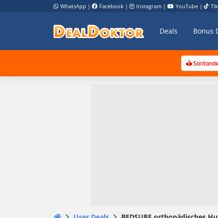
WhatsApp
|
Facebook
|
Instagram
|
YouTube
|
Ti
Deals
Bonus 
User Deals
BEDSURE orthopädisches Hu