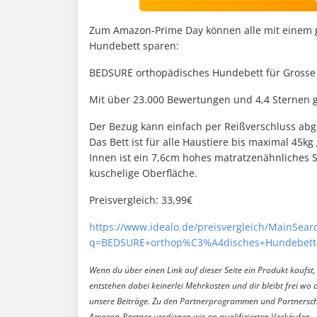
Zum Amazon-Prime Day können alle mit einem 
Hundebett sparen:
BEDSURE orthopädisches Hundebett für Grosse
Mit über 23.000 Bewertungen und 4,4 Sternen ge
Der Bezug kann einfach per Reißverschluss 
Das Bett ist für alle Haustiere bis maximal 45kg
Innen ist ein 7,6cm hohes matratzenähnliches 
kuschelige Oberfläche.
Preisvergleich: 33,99€
https://www.idealo.de/preisvergleich/MainSear
q=BEDSURE+orthop%C3%A4disches+Hundebett
Wenn du über einen Link auf dieser Seite ein Produkt kaufst, 
entstehen dabei keinerlei Mehrkosten und dir bleibt frei wo 
unsere Beiträge. Zu den Partnerprogrammen und Partnersch
Amazon-Partner verdienen wir an qualifizierten Verkäufen.