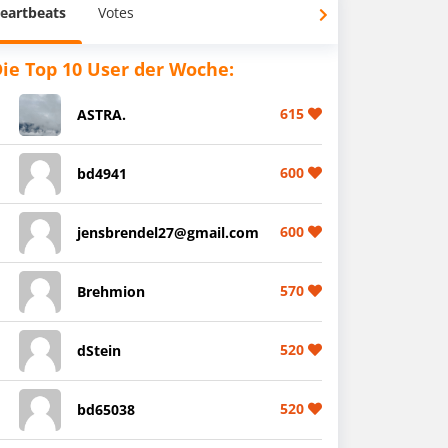
eartbeats
Votes
ie Top 10 User der Woche:
615
ASTRA.
600
bd4941
600
jensbrendel27@gmail.com
570
Brehmion
520
dStein
520
bd65038