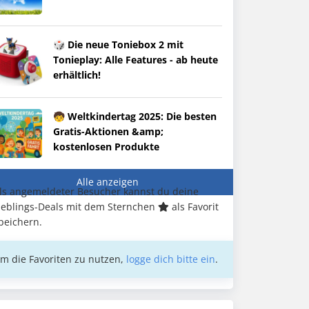
🎲 Die neue Toniebox 2 mit
Tonieplay: Alle Features - ab heute
erhältlich!
🧒 Weltkindertag 2025: Die besten
Gratis-Aktionen &amp;
kostenlosen Produkte
Alle anzeigen
ls angemeldeter Besucher kannst du deine
ieblings-Deals mit dem Sternchen
als Favorit
peichern.
m die Favoriten zu nutzen,
logge dich bitte ein
.