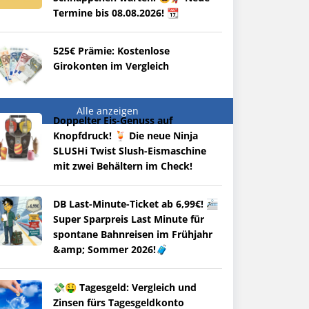
Termine bis 08.08.2026! 📆
525€ Prämie: Kostenlose
Girokonten im Vergleich
Alle anzeigen
Doppelter Eis-Genuss auf
Knopfdruck! 🍹 Die neue Ninja
SLUSHi Twist Slush-Eismaschine
mit zwei Behältern im Check!
DB Last-Minute-Ticket ab 6,99€! 🚈
Super Sparpreis Last Minute für
spontane Bahnreisen im Frühjahr
&amp; Sommer 2026!🧳
💸🤑 Tagesgeld: Vergleich und
Zinsen fürs Tagesgeldkonto