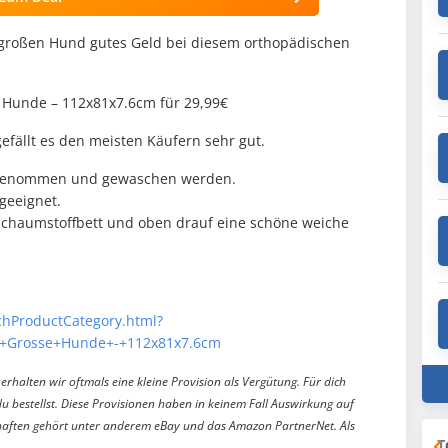
großen Hund gutes Geld bei diesem orthopädischen
 Hunde – 112x81x7.6cm für 29,99€
fällt es den meisten Käufern sehr gut.
abgenommen und gewaschen werden.
 geeignet.
Schaumstoffbett und oben drauf eine schöne weiche
chProductCategory.html?
+Grosse+Hunde+-+112x81x7.6cm
erhalten wir oftmals eine kleine Provision als Vergütung. Für dich
du bestellst. Diese Provisionen haben in keinem Fall Auswirkung auf
aften gehört unter anderem eBay und das Amazon PartnerNet. Als
T