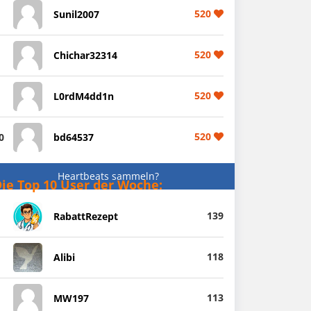
520
Sunil2007
520
Chichar32314
520
L0rdM4dd1n
520
0
bd64537
Heartbeats sammeln?
ie Top 10 User der Woche:
139
RabattRezept
118
Alibi
113
MW197