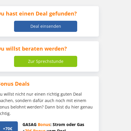
u hast einen Deal gefunden?
Deal einsenden
u willst beraten werden?
Zur Sprechstunde
Bonus Deals
u willst nicht nur einen richtig guten Deal
achen, sondern dafür auch noch mit einem
onus belohnt werden? Dann bist du hier genau
ichtig.
GASAG
Bonus
: Strom oder Gas
+70€
+
70€
Bonus
vom Doc!