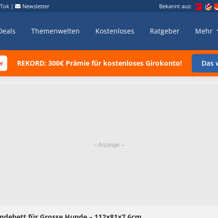
kTok
|
Newsletter
Bekannt aus:
Deals
Themenwelten
Kostenloses
Ratgeber
Mehr
REKORD: 300€ Prämie für kostenloses Girokonto!
Das w
ndebett für Grosse Hunde – 112x81x7.6cm