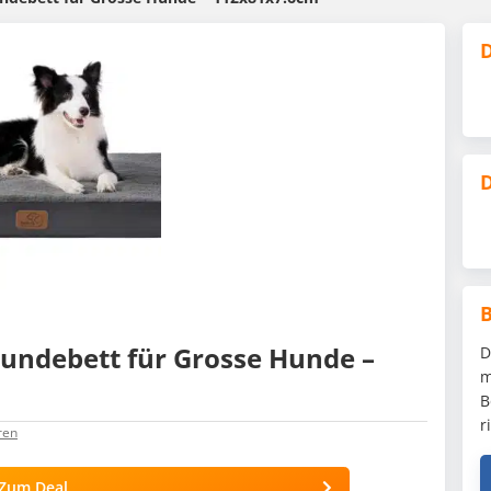
D
D
undebett für Grosse Hunde –
D
m
B
r
ren
Zum Deal