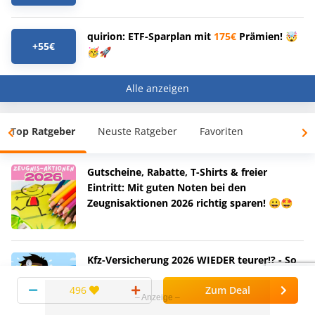
quirion: ETF-Sparplan mit
175€
Prämien! 🤯
+55€
🥳🚀
Alle anzeigen
Top Ratgeber
Neuste Ratgeber
Favoriten
Gutscheine, Rabatte, T-Shirts & freier
Eintritt: Mit guten Noten bei den
Zeugnisaktionen 2026 richtig sparen! 😀🤩
Kfz-Versicherung 2026 WIEDER teurer!? - So
spart ihr dennoch! 🚗💡
496
Zum Deal