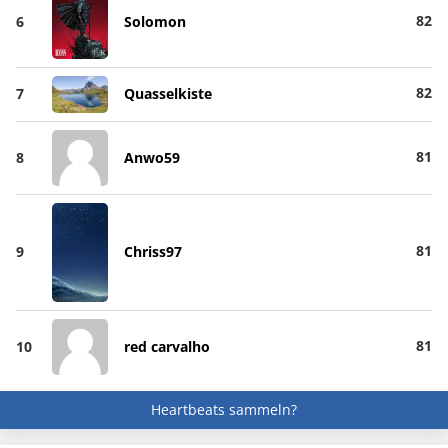
82
6
Solomon
82
7
Quasselkiste
81
8
Anwo59
81
9
Chriss97
81
10
red carvalho
Heartbeats sammeln?