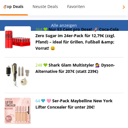
Top Deals
Neuste Deals
Favoriten
Alle anzeigen
364
Nur 53 Cent pro Dose! 🚀 Coca-Cola
Zero Sugar im 24er-Pack für 12,79€ (zzgl.
Pfand) – ideal für Grillen, Fußball &amp;
Vorrat! 😀
248
Shark Glam Multistyler 💇‍♀️ Dyson-
Alternative für 207€ (statt 239€)
64
🩷 5er-Pack Maybelline New York
Lifter Concealer für unter 20€!