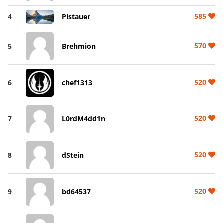
585
4
Pistauer
570
5
Brehmion
520
6
chef1313
520
7
L0rdM4dd1n
520
8
dStein
520
9
bd64537