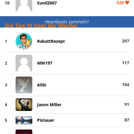
520
10
Sunil2007
Heartbeats sammeln?
Die Top 10 User der Woche:
207
1
RabattRezept
117
2
MW197
104
3
Alibi
91
4
Jason Miller
87
5
Pistauer