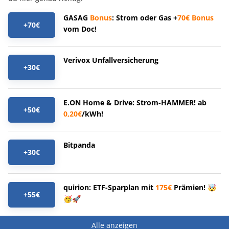
GASAG
Bonus
: Strom oder Gas +
70€
Bonus
+70€
vom Doc!
Verivox Unfallversicherung
+30€
E.ON Home & Drive: Strom-HAMMER! ab
+50€
0,20€
/kWh!
Bitpanda
+30€
quirion: ETF-Sparplan mit
175€
Prämien! 🤯
+55€
🥳🚀
Alle anzeigen