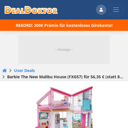
REKORD: 300€ Prämie für kostenloses Girokonto!
User Deals
Barbie The New Malibu House (FXG57) für 56,35 € (statt 81,41 €)