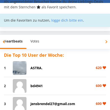
Als angemeldeter Besucher kannst du deine Lieblings-Deals
mit dem Sternchen
als Favorit speichern.
Um die Favoriten zu nutzen,
logge dich bitte ein
.
Heartbeats
Votes
Die Top 10 User der Woche:
620
1
ASTRA.
600
2
bd4941
600
3
jensbrendel27@gmail.com