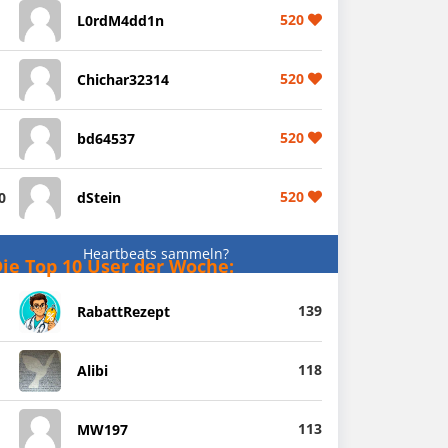
520
L0rdM4dd1n
520
Chichar32314
520
bd64537
520
0
dStein
Heartbeats sammeln?
ie Top 10 User der Woche:
139
RabattRezept
118
Alibi
113
MW197