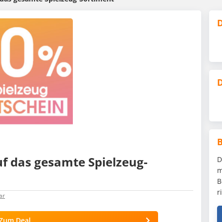
D
D
f das gesamte Spielzeug-
D
m
B
r
ar
Zum Deal