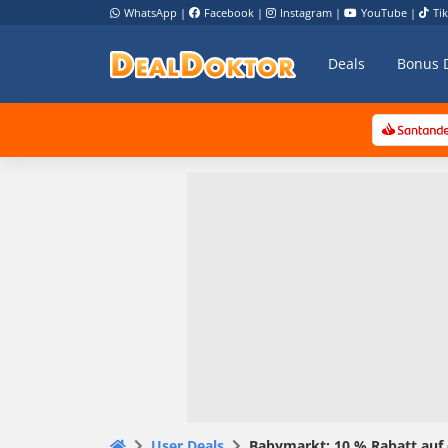
WhatsApp
|
Facebook
|
Instagram
|
YouTube
|
Ti
Deals
Bonus 
User Deals
Babymarkt: 10 % Rabatt auf