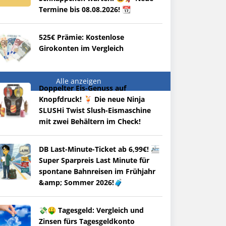
Termine bis 08.08.2026! 📆
525€ Prämie: Kostenlose
Girokonten im Vergleich
Alle anzeigen
Doppelter Eis-Genuss auf
Knopfdruck! 🍹 Die neue Ninja
SLUSHi Twist Slush-Eismaschine
mit zwei Behältern im Check!
DB Last-Minute-Ticket ab 6,99€! 🚈
Super Sparpreis Last Minute für
spontane Bahnreisen im Frühjahr
&amp; Sommer 2026!🧳
💸🤑 Tagesgeld: Vergleich und
Zinsen fürs Tagesgeldkonto