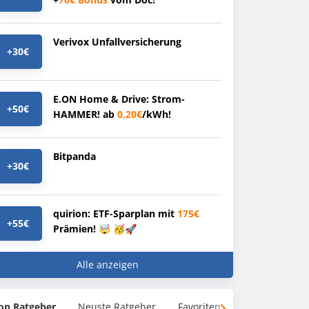
Verivox Unfallversicherung
+30€
E.ON Home & Drive: Strom-
+50€
HAMMER! ab
0,20€
/kWh!
Bitpanda
+30€
quirion: ETF-Sparplan mit
175€
+55€
Prämien! 🤯 🥳🚀
Alle anzeigen
op Ratgeber
Neuste Ratgeber
Favoriten