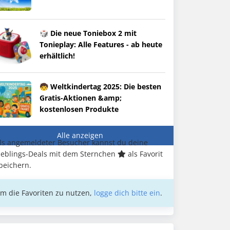
🎲 Die neue Toniebox 2 mit
Tonieplay: Alle Features - ab heute
erhältlich!
🧒 Weltkindertag 2025: Die besten
Gratis-Aktionen &amp;
kostenlosen Produkte
Alle anzeigen
ls angemeldeter Besucher kannst du deine
ieblings-Deals mit dem Sternchen
als Favorit
peichern.
m die Favoriten zu nutzen,
logge dich bitte ein
.