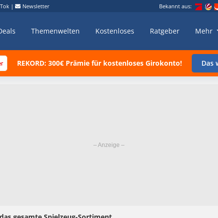
kTok
|
Newsletter
Bekannt aus:
Deals
Themenwelten
Kostenloses
Ratgeber
Mehr
REKORD: 300€ Prämie für kostenloses Girokonto!
Das w
 das gesamte Spielzeug-Sortiment