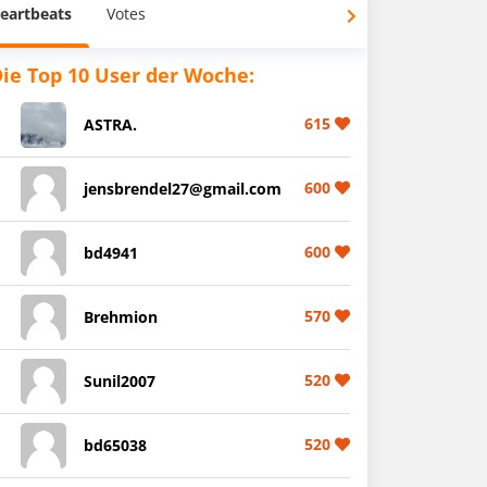
eartbeats
Votes
ie Top 10 User der Woche:
615
ASTRA.
600
jensbrendel27@gmail.com
600
bd4941
570
Brehmion
520
Sunil2007
520
bd65038