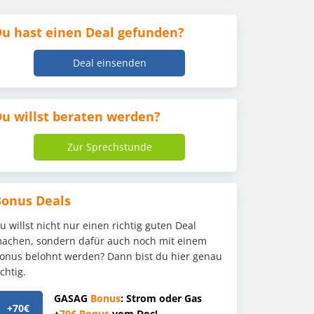
u hast einen Deal gefunden?
Deal einsenden
u willst beraten werden?
Zur Sprechstunde
Bonus Deals
u willst nicht nur einen richtig guten Deal
achen, sondern dafür auch noch mit einem
onus belohnt werden? Dann bist du hier genau
ichtig.
GASAG
Bonus
: Strom oder Gas
+70€
+
70€
Bonus
vom Doc!