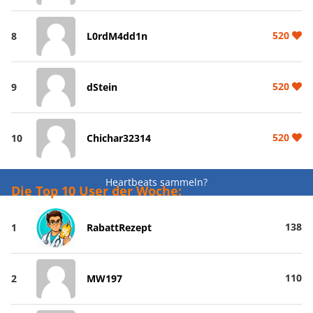
520
8
L0rdM4dd1n
520
9
dStein
520
10
Chichar32314
Heartbeats sammeln?
Die Top 10 User der Woche:
138
1
RabattRezept
110
2
MW197