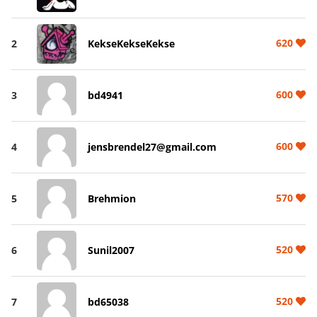
620
2
KekseKekseKekse
600
3
bd4941
600
4
jensbrendel27@gmail.com
570
5
Brehmion
520
6
Sunil2007
520
7
bd65038