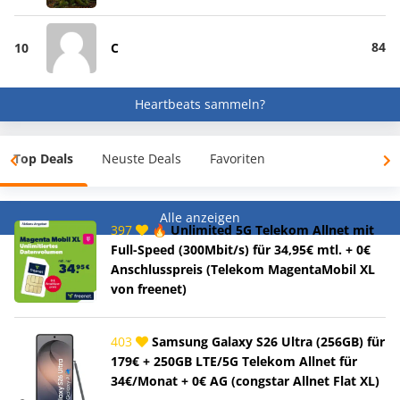
84
10
C
Heartbeats sammeln?
Top Deals
Neuste Deals
Favoriten
Alle anzeigen
397
🔥 Unlimited 5G Telekom Allnet mit
Full-Speed (300Mbit/s) für 34,95€ mtl. + 0€
Anschlusspreis (Telekom MagentaMobil XL
von freenet)
403
Samsung Galaxy S26 Ultra (256GB) für
179€ + 250GB LTE/5G Telekom Allnet für
34€/Monat + 0€ AG (congstar Allnet Flat XL)