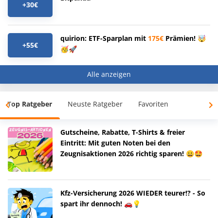
+30€
quirion: ETF-Sparplan mit
175€
Prämien! 🤯
+55€
🥳🚀
Alle anzeigen
Top Ratgeber
Neuste Ratgeber
Favoriten
Gutscheine, Rabatte, T-Shirts & freier
Eintritt: Mit guten Noten bei den
Zeugnisaktionen 2026 richtig sparen! 😀🤩
Kfz-Versicherung 2026 WIEDER teurer!? - So
spart ihr dennoch! 🚗💡