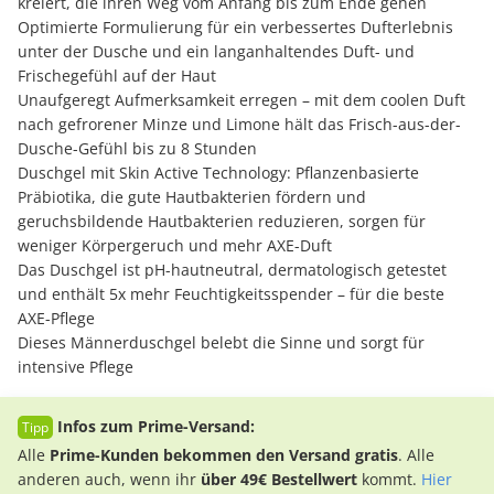
kreiert, die ihren Weg vom Anfang bis zum Ende gehen
Optimierte Formulierung für ein verbessertes Dufterlebnis
unter der Dusche und ein langanhaltendes Duft- und
Frischegefühl auf der Haut
Unaufgeregt Aufmerksamkeit erregen – mit dem coolen Duft
nach gefrorener Minze und Limone hält das Frisch-aus-der-
Dusche-Gefühl bis zu 8 Stunden
Duschgel mit Skin Active Technology: Pflanzenbasierte
Präbiotika, die gute Hautbakterien fördern und
geruchsbildende Hautbakterien reduzieren, sorgen für
weniger Körpergeruch und mehr AXE-Duft
Das Duschgel ist pH-hautneutral, dermatologisch getestet
und enthält 5x mehr Feuchtigkeitsspender – für die beste
AXE-Pflege
Dieses Männerduschgel belebt die Sinne und sorgt für
intensive Pflege
Infos zum Prime-Versand:
Alle
Prime-Kunden bekommen den Versand gratis
. Alle
anderen auch, wenn ihr
über 49€ Bestellwert
kommt.
Hier