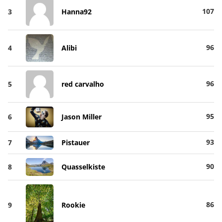
107
3
Hanna92
96
4
Alibi
96
5
red carvalho
95
6
Jason Miller
93
7
Pistauer
90
8
Quasselkiste
86
9
Rookie