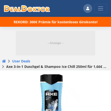
REKORD: 300€ Prämie für kostenloses Girokonto!
User Deals
Axe 3-in-1 Duschgel & Shampoo Ice Chill 250ml für 1,66€ (statt 2€)