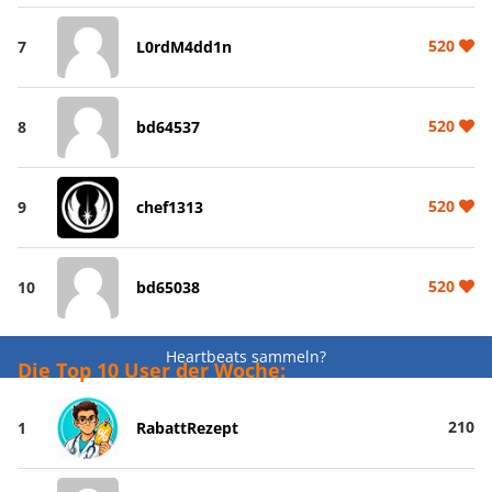
520
7
L0rdM4dd1n
520
8
bd64537
520
9
chef1313
520
10
bd65038
Heartbeats sammeln?
Die Top 10 User der Woche:
210
1
RabattRezept