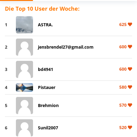
Die Top 10 User der Woche:
625
1
ASTRA.
600
2
jensbrendel27@gmail.com
600
3
bd4941
580
4
Pistauer
570
5
Brehmion
520
6
Sunil2007