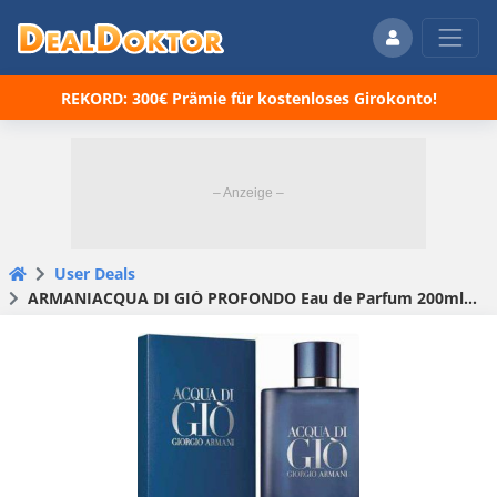
REKORD: 300€ Prämie für kostenloses Girokonto!
User Deals
ARMANIACQUA DI GIÒ PROFONDO Eau de Parfum 200ml für 77,95€ (statt 109,62€)