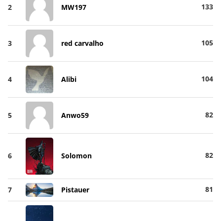
133
2
MW197
105
3
red carvalho
104
4
Alibi
82
5
Anwo59
82
6
Solomon
81
7
Pistauer