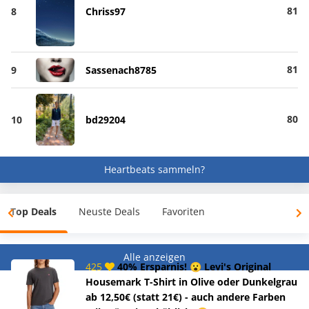
81
8
Chriss97
81
9
Sassenach8785
80
10
bd29204
Heartbeats sammeln?
Top Deals
Neuste Deals
Favoriten
Alle anzeigen
425
40% Ersparnis! 😮 Levi's Original
Housemark T-Shirt in Olive oder Dunkelgrau
ab 12,50€ (statt 21€) - auch andere Farben