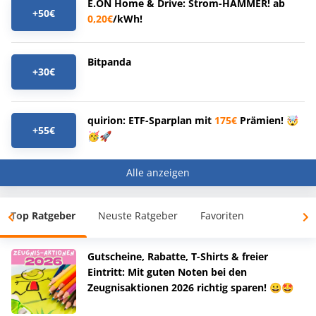
E.ON Home & Drive: Strom-HAMMER! ab
+50€
0,20€
/kWh!
Bitpanda
+30€
quirion: ETF-Sparplan mit
175€
Prämien! 🤯
+55€
🥳🚀
Alle anzeigen
Top Ratgeber
Neuste Ratgeber
Favoriten
Gutscheine, Rabatte, T-Shirts & freier
Eintritt: Mit guten Noten bei den
Zeugnisaktionen 2026 richtig sparen! 😀🤩