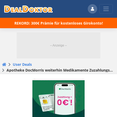
REKORD: 300€ Prämie für kostenloses Girokonto!
User Deals
Apotheke DocMorris weiterhin Medikamente Zuzahlungsfrei