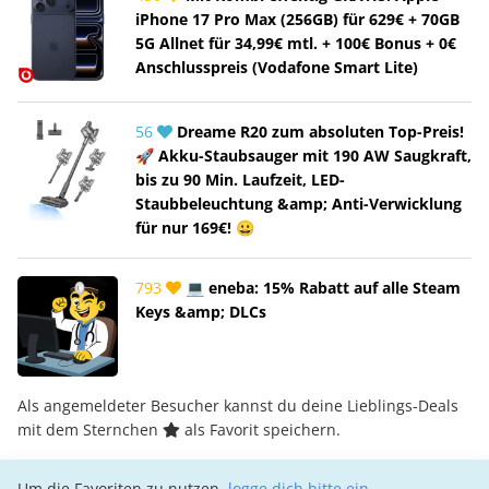
iPhone 17 Pro Max (256GB) für 629€ + 70GB
5G Allnet für 34,99€ mtl. + 100€ Bonus + 0€
Anschlusspreis (Vodafone Smart Lite)
56
Dreame R20 zum absoluten Top-Preis!
🚀 Akku-Staubsauger mit 190 AW Saugkraft,
bis zu 90 Min. Laufzeit, LED-
Staubbeleuchtung &amp; Anti-Verwicklung
für nur 169€! 😀
793
💻 eneba: 15% Rabatt auf alle Steam
Keys &amp; DLCs
Als angemeldeter Besucher kannst du deine Lieblings-Deals
mit dem Sternchen
als Favorit speichern.
Um die Favoriten zu nutzen,
logge dich bitte ein
.