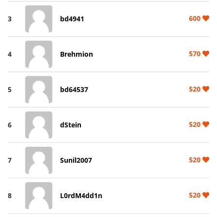
600
3
bd4941
570
4
Brehmion
520
5
bd64537
520
6
dStein
520
7
Sunil2007
520
8
L0rdM4dd1n