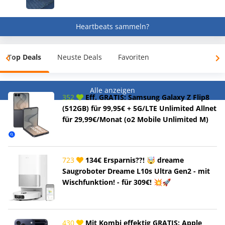
Heartbeats sammeln?
Top Deals
Neuste Deals
Favoriten
Alle anzeigen
352
Eff. GRATIS: Samsung Galaxy Z Flip8
(512GB) für 99,95€ + 5G/LTE Unlimited Allnet
für 29,99€/Monat (o2 Mobile Unlimited M)
723
134€ Ersparnis??! 🤯 dreame
Saugroboter Dreame L10s Ultra Gen2 - mit
Wischfunktion! - für 309€! 💥🚀
430
Mit Kombi effektig GRATIS: Apple