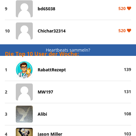
520
9
bd65038
520
10
Chichar32314
Heartbeats sammeln?
Die Top 10 User der Woche:
139
1
RabattRezept
131
2
MW197
108
3
Alibi
103
4
Jason Miller