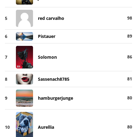
98
5
red carvalho
89
6
Pistauer
86
7
Solomon
81
8
Sassenach8785
80
9
hamburgerjunge
80
10
Aurellia