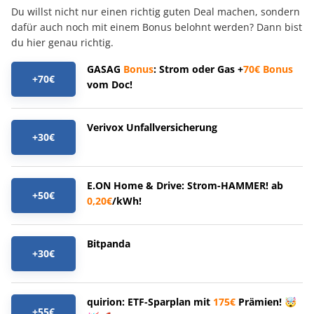
Du willst nicht nur einen richtig guten Deal machen, sondern
dafür auch noch mit einem Bonus belohnt werden? Dann bist
du hier genau richtig.
GASAG
Bonus
: Strom oder Gas +
70€
Bonus
+70€
vom Doc!
Verivox Unfallversicherung
+30€
E.ON Home & Drive: Strom-HAMMER! ab
+50€
0,20€
/kWh!
Bitpanda
+30€
quirion: ETF-Sparplan mit
175€
Prämien! 🤯
+55€