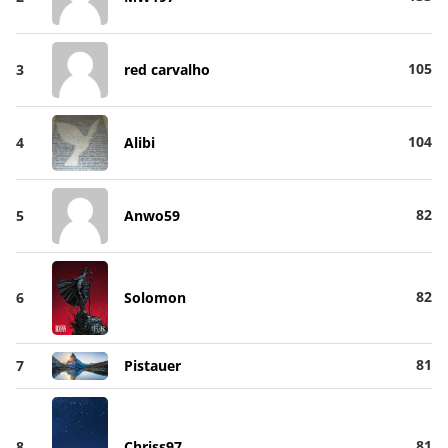
105
3
red carvalho
104
4
Alibi
82
5
Anwo59
82
6
Solomon
81
7
Pistauer
81
8
Chriss97