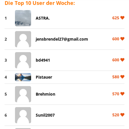
Die Top 10 User der Woche:
625
1
ASTRA.
600
2
jensbrendel27@gmail.com
600
3
bd4941
580
4
Pistauer
570
5
Brehmion
520
6
Sunil2007