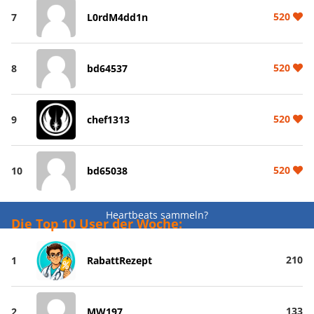
520
7
L0rdM4dd1n
520
8
bd64537
520
9
chef1313
520
10
bd65038
Heartbeats sammeln?
Die Top 10 User der Woche:
210
1
RabattRezept
133
2
MW197