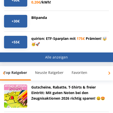
+50€
0,20€
/kWh!
Bitpanda
+30€
quirion: ETF-Sparplan mit
175€
Prämien! 🤯
+55€
🥳🚀
Alle anzeigen
Top Ratgeber
Neuste Ratgeber
Favoriten
Gutscheine, Rabatte, T-Shirts & freier
Eintritt: Mit guten Noten bei den
Zeugnisaktionen 2026 richtig sparen! 😀🤩