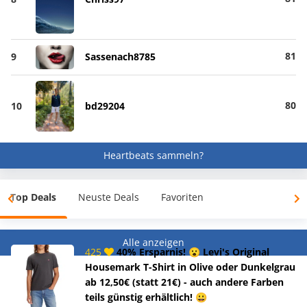
81
9
Sassenach8785
80
10
bd29204
Heartbeats sammeln?
Top Deals
Neuste Deals
Favoriten
Alle anzeigen
425
40% Ersparnis! 😮 Levi's Original
Housemark T-Shirt in Olive oder Dunkelgrau
ab 12,50€ (statt 21€) - auch andere Farben
teils günstig erhältlich! 😀