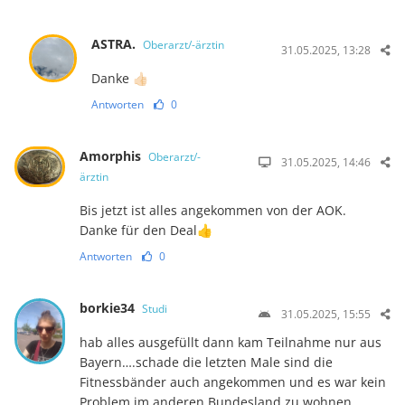
ASTRA.
Oberarzt/-ärztin
31.05.2025, 13:28
Danke 👍🏻
Antworten
0
Amorphis
Oberarzt/-
31.05.2025, 14:46
ärztin
Bis jetzt ist alles angekommen von der AOK.
Danke für den Deal👍
Antworten
0
borkie34
Studi
31.05.2025, 15:55
hab alles ausgefüllt dann kam Teilnahme nur aus
Bayern….schade die letzten Male sind die
Fitnessbänder auch angekommen und es war kein
Problem im anderen Bundesland zu wohnen….