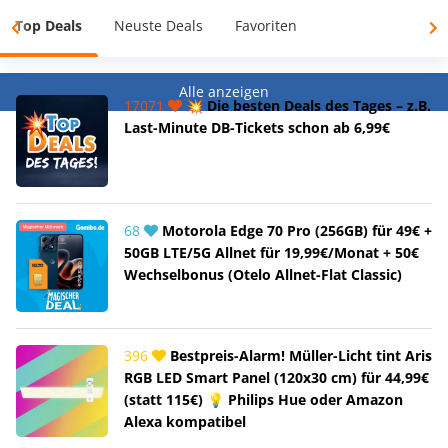
Top Deals
Neuste Deals
Favoriten
Alle anzeigen
17071
💥 Die besten Deals des Tages – z.B.
Last-Minute DB-Tickets schon ab 6,99€
68
Motorola Edge 70 Pro (256GB) für 49€ +
50GB LTE/5G Allnet für 19,99€/Monat + 50€
Wechselbonus (Otelo Allnet-Flat Classic)
396
Bestpreis-Alarm! Müller-Licht tint Aris
RGB LED Smart Panel (120x30 cm) für 44,99€
(statt 115€) 💡 Philips Hue oder Amazon
Alexa kompatibel