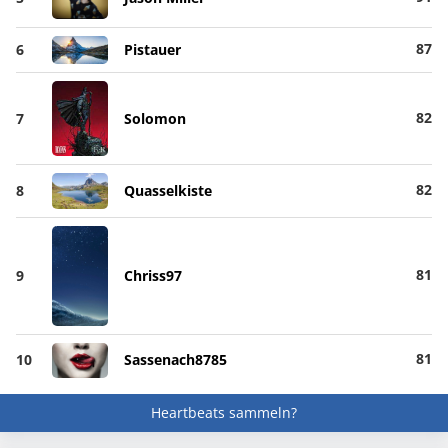
87
6
Pistauer
82
7
Solomon
82
8
Quasselkiste
81
9
Chriss97
81
10
Sassenach8785
Heartbeats sammeln?