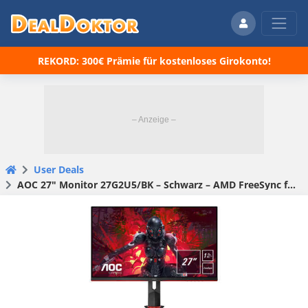
REKORD: 300€ Prämie für kostenloses Girokonto!
User Deals
AOC 27" Monitor 27G2U5/BK – Schwarz – AMD FreeSync für 150,88 € (statt 170,69 €)