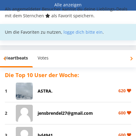
Alle anzeigen
Als angemeldeter Besucher kannst du deine Lieblings-Deals
mit dem Sternchen
als Favorit speichern.
Um die Favoriten zu nutzen,
logge dich bitte ein
.
Heartbeats
Votes
Die Top 10 User der Woche:
620
1
ASTRA.
600
2
jensbrendel27@gmail.com
600
3
bd4941