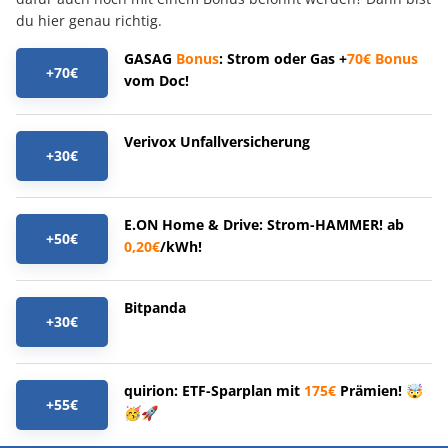
du hier genau richtig.
GASAG
Bonus
: Strom oder Gas +
70€
Bonus
+70€
vom Doc!
Verivox Unfallversicherung
+30€
E.ON Home & Drive: Strom-HAMMER! ab
+50€
0,20€
/kWh!
Bitpanda
+30€
quirion: ETF-Sparplan mit
175€
Prämien! 🤯
+55€
🥳🚀