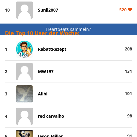
520
10
Sunil2007
Heartbeats sammeln?
Die Top 10 User der Woche:
208
1
RabattRezept
131
2
MW197
101
3
Alibi
98
4
red carvalho
91
5
Jason Miller