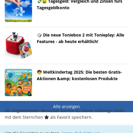
💸🤑 Tagesgeld: Vergleich und Zinsen fürs
Tagesgeldkonto
🎲 Die neue Toniebox 2 mit Tonieplay: Alle
Features - ab heute erhältlich!
🧒 Weltkindertag 2025: Die besten Gratis-
Aktionen &amp; kostenlosen Produkte
Alle anzeigen
Als angemeldeter Besucher kannst du deine Lieblings-Deals
mit dem Sternchen
als Favorit speichern.