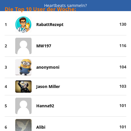
Heartbeats sammeln?
Die Top 10 User der Woche:
130
1
RabattRezept
116
2
MW197
104
3
anonymoni
103
4
Jason Miller
101
5
Hanna92
101
6
Alibi