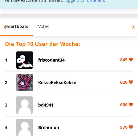
Um die Favoriten zu nutzen,
logge dich bitte ein
.
Heartbeats
Votes
Die Top 10 User der Woche:
845
1
friscodent34
620
2
KekseKekseKekse
600
3
bd4941
570
4
Brehmion