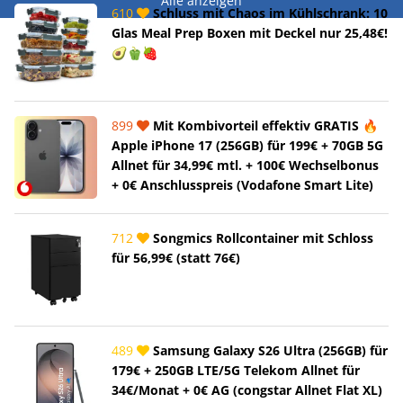
Alle anzeigen
610
Schluss mit Chaos im Kühlschrank: 10
Glas Meal Prep Boxen mit Deckel nur 25,48€!
🥑🫑🍓
899
Mit Kombivorteil effektiv GRATIS 🔥
Apple iPhone 17 (256GB) für 199€ + 70GB 5G
Allnet für 34,99€ mtl. + 100€ Wechselbonus
+ 0€ Anschlusspreis (Vodafone Smart Lite)
712
Songmics Rollcontainer mit Schloss
für 56,99€ (statt 76€)
489
Samsung Galaxy S26 Ultra (256GB) für
179€ + 250GB LTE/5G Telekom Allnet für
34€/Monat + 0€ AG (congstar Allnet Flat XL)