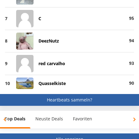
95
7
C
94
8
DeezNutz
93
9
red carvalho
90
10
Quasselkiste
Heartbeats sammeln?
Top Deals
Neuste Deals
Favoriten