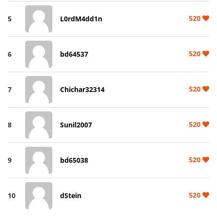
520
5
L0rdM4dd1n
520
6
bd64537
520
7
Chichar32314
520
8
Sunil2007
520
9
bd65038
520
10
dStein