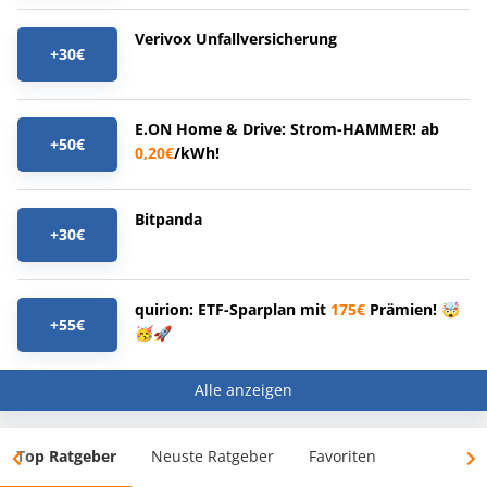
Verivox Unfallversicherung
+30€
E.ON Home & Drive: Strom-HAMMER! ab
+50€
0,20€
/kWh!
Bitpanda
+30€
quirion: ETF-Sparplan mit
175€
Prämien! 🤯
+55€
🥳🚀
Alle anzeigen
Top Ratgeber
Neuste Ratgeber
Favoriten