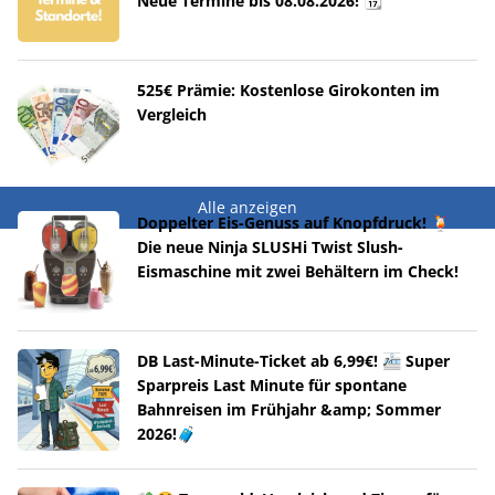
Neue Termine bis 08.08.2026! 📆
525€ Prämie: Kostenlose Girokonten im
Vergleich
Alle anzeigen
Doppelter Eis-Genuss auf Knopfdruck! 🍹
Die neue Ninja SLUSHi Twist Slush-
Eismaschine mit zwei Behältern im Check!
DB Last-Minute-Ticket ab 6,99€! 🚈 Super
Sparpreis Last Minute für spontane
Bahnreisen im Frühjahr &amp; Sommer
2026!🧳