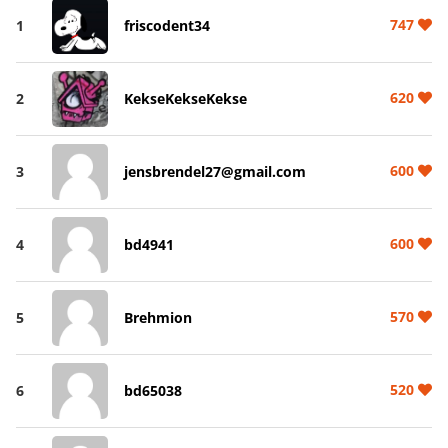
747
1
friscodent34
620
2
KekseKekseKekse
600
3
jensbrendel27@gmail.com
600
4
bd4941
570
5
Brehmion
520
6
bd65038