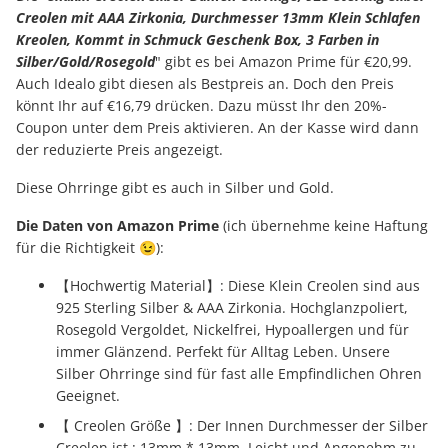
Creolen mit AAA Zirkonia, Durchmesser 13mm Klein Schlafen
Kreolen, Kommt in Schmuck Geschenk Box, 3 Farben in
Silber/Gold/Rosegold
" gibt es bei Amazon Prime für €20,99.
Auch Idealo gibt diesen als Bestpreis an. Doch den Preis
könnt Ihr auf €16,79 drücken. Dazu müsst Ihr den 20%-
Coupon unter dem Preis aktivieren. An der Kasse wird dann
der reduzierte Preis angezeigt.
Diese Ohrringe gibt es auch in Silber und Gold.
Die Daten von Amazon Prime
(ich übernehme keine Haftung
für die Richtigkeit 😉):
【Hochwertig Material】: Diese Klein Creolen sind aus
925 Sterling Silber & AAA Zirkonia. Hochglanzpoliert,
Rosegold Vergoldet, Nickelfrei, Hypoallergen und für
immer Glänzend. Perfekt für Alltag Leben. Unsere
Silber Ohrringe sind für fast alle Empfindlichen Ohren
Geeignet.
【 Creolen Größe 】: Der Innen Durchmesser der Silber
Creolen ist : 13mm * 13mm. Leicht und Angenehm zu