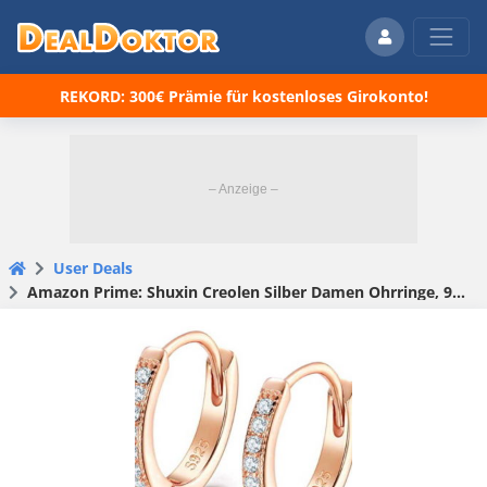
REKORD: 300€ Prämie für kostenloses Girokonto!
User Deals
Amazon Prime: Shuxin Creolen Silber Damen Ohrringe, 925 Sterling Silber Creolen mit AAA Zirkonia für statt €20,99 für nur €16,79