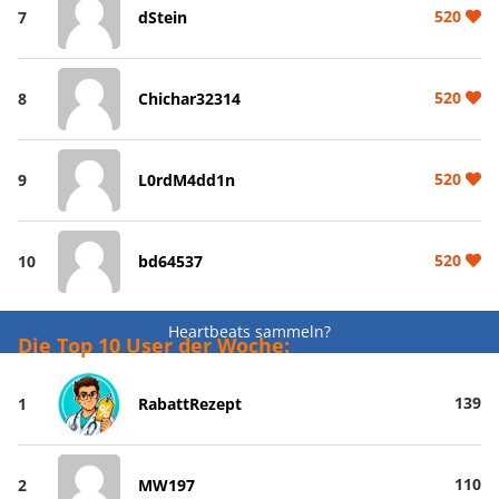
520
7
dStein
520
8
Chichar32314
520
9
L0rdM4dd1n
520
10
bd64537
Heartbeats sammeln?
Die Top 10 User der Woche:
139
1
RabattRezept
110
2
MW197