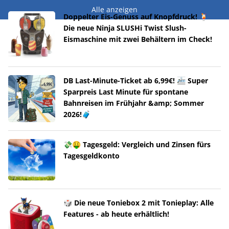
Alle anzeigen
Doppelter Eis-Genuss auf Knopfdruck! 🍹
Die neue Ninja SLUSHi Twist Slush-
Eismaschine mit zwei Behältern im Check!
DB Last-Minute-Ticket ab 6,99€! 🚈 Super
Sparpreis Last Minute für spontane
Bahnreisen im Frühjahr &amp; Sommer
2026!🧳
💸🤑 Tagesgeld: Vergleich und Zinsen fürs
Tagesgeldkonto
🎲 Die neue Toniebox 2 mit Tonieplay: Alle
Features - ab heute erhältlich!