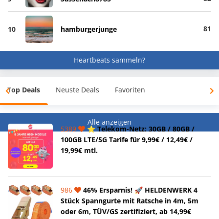
81
10
hamburgerjunge
Heartbeats sammeln?
Top Deals
Neuste Deals
Favoriten
Alle anzeigen
5389
⭐️ Telekom-Netz: 30GB / 80GB /
100GB LTE/5G Tarife für 9,99€ / 12,49€ /
19,99€ mtl.
986
46% Ersparnis! 🚀 HELDENWERK 4
Stück Spanngurte mit Ratsche in 4m, 5m
oder 6m, TÜV/GS zertifiziert, ab 14,99€