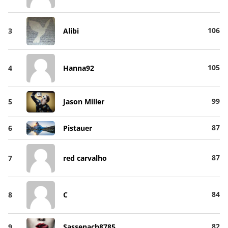
106
3
Alibi
105
4
Hanna92
99
5
Jason Miller
87
6
Pistauer
87
7
red carvalho
84
8
C
82
9
Sassenach8785