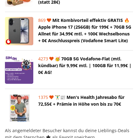
(statt 28€)
869
Mit Kombivorteil effektiv GRATIS 🔥
Apple iPhone 17 (256GB) für 199€ + 70GB 5G
Allnet für 34,99€ mtl. + 100€ Wechselbonus
+ 0€ Anschlusspreis (Vodafone Smart Lite)
4273
🥳 70GB 5G Vodafone-Flat (mtl.
kündbar) für 9,99€ mtl. | 100GB für 11,99€ |
0€ AG!
1375
🏋️‍♂️📰 Men's Health Jahresabo für
72,55€ + Prämie in Höhe von bis zu 70€
Als angemeldeter Besucher kannst du deine Lieblings-Deals
mit dem Sternchen
als Favorit speichern.