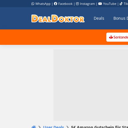
WhatsApp
|
Facebook
|
Instagram
|
YouTube
|
Ti
Deals
Bonus 
User Deals
5€ Amazon Gutschein für St