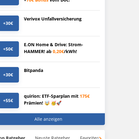
Verivox Unfallversicherung
+30€
E.ON Home & Drive: Strom-
+50€
HAMMER! ab
0,20€
/kWh!
Bitpanda
+30€
quirion: ETF-Sparplan mit
175€
+55€
Prämien! 🤯 🥳🚀
Alle anzeigen
op Ratgeber
Neuste Ratgeber
Favoriten