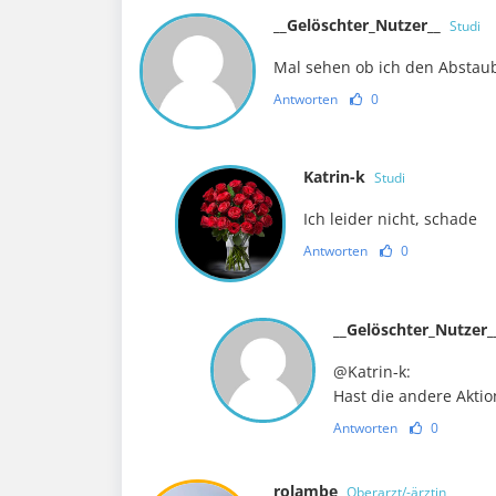
__Gelöschter_Nutzer__
Studi
Mal sehen ob ich den Abstau
Antworten
0
Katrin-k
Studi
Ich leider nicht, schade
Antworten
0
__Gelöschter_Nutzer
@Katrin-k:
Hast die andere Aktio
Antworten
0
rolambe
Oberarzt/-ärztin