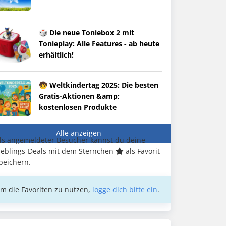
🎲 Die neue Toniebox 2 mit
Tonieplay: Alle Features - ab heute
erhältlich!
🧒 Weltkindertag 2025: Die besten
Gratis-Aktionen &amp;
kostenlosen Produkte
Alle anzeigen
ls angemeldeter Besucher kannst du deine
ieblings-Deals mit dem Sternchen
als Favorit
peichern.
m die Favoriten zu nutzen,
logge dich bitte ein
.