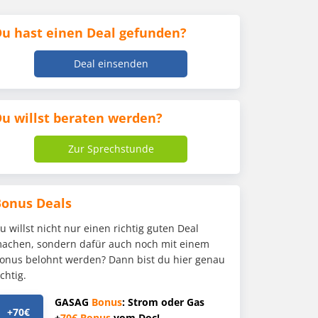
u hast einen Deal gefunden?
Deal einsenden
u willst beraten werden?
Zur Sprechstunde
Bonus Deals
u willst nicht nur einen richtig guten Deal
achen, sondern dafür auch noch mit einem
onus belohnt werden? Dann bist du hier genau
ichtig.
GASAG
Bonus
: Strom oder Gas
+70€
+
70€
Bonus
vom Doc!