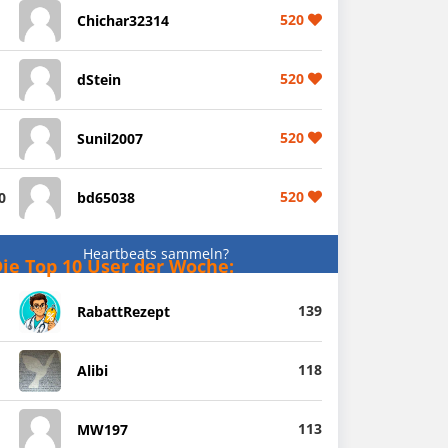
520
Chichar32314
520
dStein
520
Sunil2007
520
0
bd65038
Heartbeats sammeln?
ie Top 10 User der Woche:
139
RabattRezept
118
Alibi
113
MW197