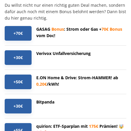
Du willst nicht nur einen richtig guten Deal machen, sondern
dafür auch noch mit einem Bonus belohnt werden? Dann bist
du hier genau richtig.
GASAG
Bonus
: Strom oder Gas +
70€
Bonus
+70€
vom Doc!
Verivox Unfallversicherung
+30€
E.ON Home & Drive: Strom-HAMMER! ab
+50€
0,20€
/kWh!
Bitpanda
+30€
quirion: ETF-Sparplan mit
175€
Prämien! 🤯
+55€