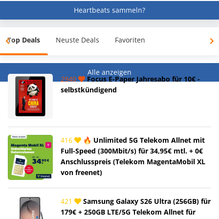
Heartbeats sammeln?
Top Deals
Neuste Deals
Favoriten
Alle anzeigen
2940
Focus E-Paper Jahresabo für 10€ -
selbstkündigend
416
🔥 Unlimited 5G Telekom Allnet mit
Full-Speed (300Mbit/s) für 34,95€ mtl. + 0€
Anschlusspreis (Telekom MagentaMobil XL
von freenet)
421
Samsung Galaxy S26 Ultra (256GB) für
179€ + 250GB LTE/5G Telekom Allnet für