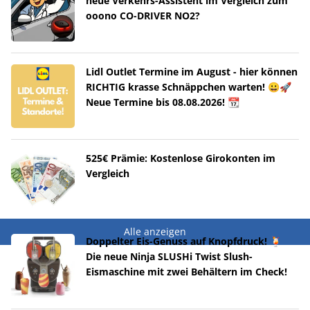
neue Verkehrs-Assistent im Vergleich zum
ooono CO-DRIVER NO2?
Lidl Outlet Termine im August - hier können
RICHTIG krasse Schnäppchen warten! 😀🚀
Neue Termine bis 08.08.2026! 📆
525€ Prämie: Kostenlose Girokonten im
Vergleich
Alle anzeigen
Doppelter Eis-Genuss auf Knopfdruck! 🍹
Die neue Ninja SLUSHi Twist Slush-
Eismaschine mit zwei Behältern im Check!