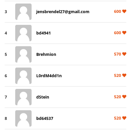
600
3
jensbrendel27@gmail.com
600
4
bd4941
570
5
Brehmion
520
6
L0rdM4dd1n
520
7
dStein
520
8
bd64537