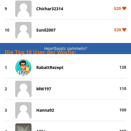
520
9
Chichar32314
520
10
Sunil2007
Heartbeats sammeln?
Die Top 10 User der Woche:
138
1
RabattRezept
110
2
MW197
100
3
Hanna92