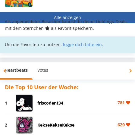
Alle anzeigen
Als angemeldeter Besucher kannst du deine Lieblings-Deals
mit dem Sternchen
als Favorit speichern.
Um die Favoriten zu nutzen,
logge dich bitte ein
.
Heartbeats
Votes
Die Top 10 User der Woche:
781
1
friscodent34
620
2
KekseKekseKekse