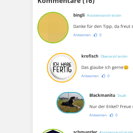
Kommentare (16)
bingli
Assistenzarzt/-ärztin
Danke für den Tipp, da freut 
Antworten
0
krofisch
Oberarzt/-ärztin
Das glaube ich gerne😊
Antworten
0
Blackmanitu
Studi
Nur der Enkel? Freue 
Antworten
0
schmuggler
Assistenzarzt/-ärzti