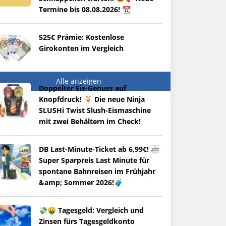
Termine bis 08.08.2026! 📆
525€ Prämie: Kostenlose
Girokonten im Vergleich
Alle anzeigen
Doppelter Eis-Genuss auf
Knopfdruck! 🍹 Die neue Ninja
SLUSHi Twist Slush-Eismaschine
mit zwei Behältern im Check!
DB Last-Minute-Ticket ab 6,99€! 🚈
Super Sparpreis Last Minute für
spontane Bahnreisen im Frühjahr
&amp; Sommer 2026!🧳
💸🤑 Tagesgeld: Vergleich und
Zinsen fürs Tagesgeldkonto