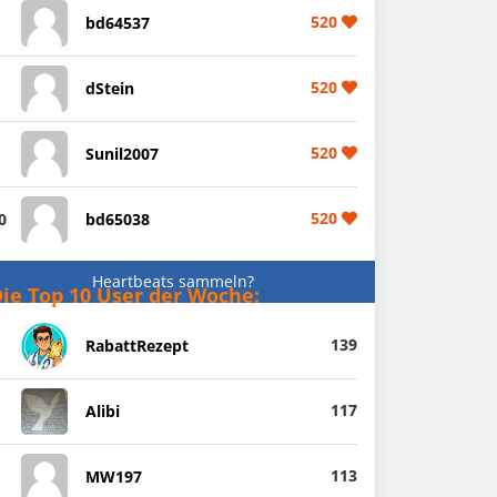
520
bd64537
520
dStein
520
Sunil2007
520
0
bd65038
Heartbeats sammeln?
ie Top 10 User der Woche:
139
RabattRezept
117
Alibi
113
MW197