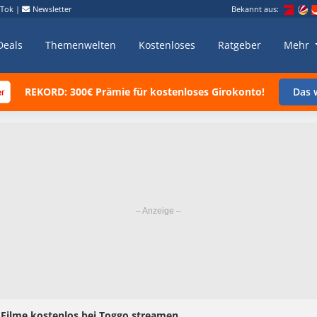
kTok
|
Newsletter
Bekannt aus:
Deals
Themenwelten
Kostenloses
Ratgeber
Mehr
REKORD: 300€ Prämie für kostenloses Girokonto!
Das w
 Filme kostenlos bei Toggo streamen