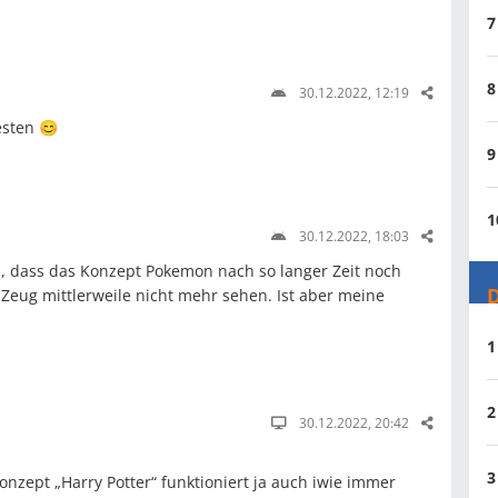
7
8
30.12.2022, 12:19
esten 😊
9
1
30.12.2022, 18:03
 dass das Konzept Pokemon nach so langer Zeit noch
D
 Zeug mittlerweile nicht mehr sehen. Ist aber meine
1
2
30.12.2022, 20:42
3
Konzept „Harry Potter“ funktioniert ja auch iwie immer