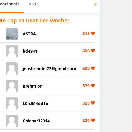
eartbeats
Votes
ie Top 10 User der Woche:
615
ASTRA.
600
bd4941
600
jensbrendel27@gmail.com
570
Brehmion
520
L0rdM4dd1n
520
Chichar32314