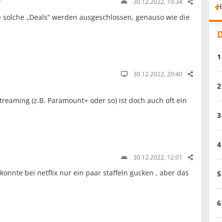
30.12.2022, 10:34
H
te solche „Deals“ werden ausgeschlossen, genauso wie die
D
1
30.12.2022, 20:40
2
treaming (z.B. Paramount+ oder so) ist doch auch oft ein
3
4
30.12.2022, 12:01
konnte bei netflix nur ein paar staffeln gucken , aber das
5
6