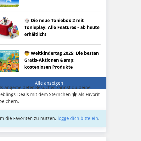
🎲 Die neue Toniebox 2 mit
Tonieplay: Alle Features - ab heute
erhältlich!
🧒 Weltkindertag 2025: Die besten
Gratis-Aktionen &amp;
kostenlosen Produkte
Alle anzeigen
ls angemeldeter Besucher kannst du deine
ieblings-Deals mit dem Sternchen
als Favorit
peichern.
m die Favoriten zu nutzen,
logge dich bitte ein
.