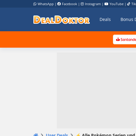
WhatsApp
|
Facebook
|
Instagram
|
YouTube
|
Ti
Deals
Bonus 
User Deals
⚡️ Alle Pokémon Serien und