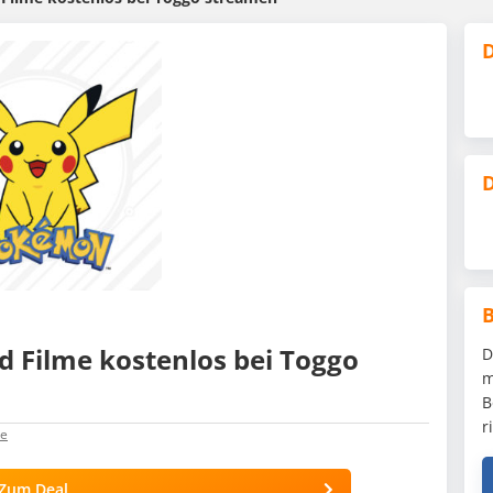
D
D
d Filme kostenlos bei Toggo
D
m
B
r
e
Zum Deal