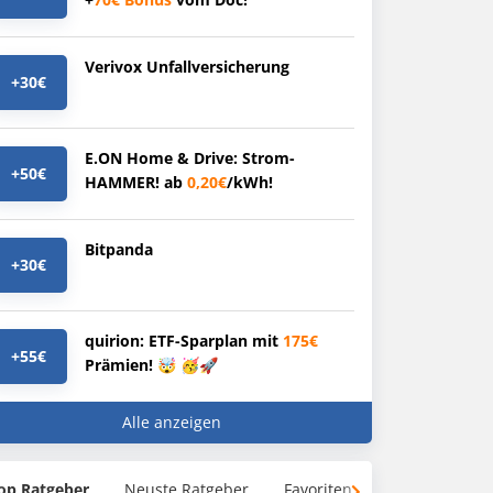
Verivox Unfallversicherung
+30€
E.ON Home & Drive: Strom-
+50€
HAMMER! ab
0,20€
/kWh!
Bitpanda
+30€
quirion: ETF-Sparplan mit
175€
+55€
Prämien! 🤯 🥳🚀
Alle anzeigen
op Ratgeber
Neuste Ratgeber
Favoriten